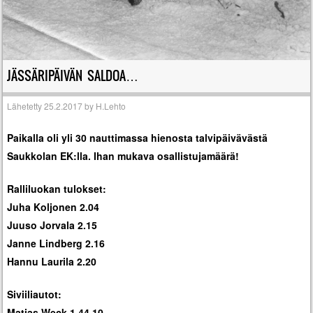
JÄSSÄRIPÄIVÄN SALDOA…
Lähetetty
25.2.2017
by
H.Lehto
Paikalla oli yli 30 nauttimassa hienosta talvipäivävästä
Saukkolan EK:lla. Ihan mukava osallistujamäärä!
Ralliluokan tulokset:
Juha Koljonen 2.04
Juuso Jorvala 2.15
Janne Lindberg 2.16
Hannu Laurila 2.20
Siviiliautot:
Matias Weck 1.44.10