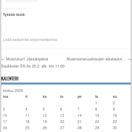
Tykkää tästä:
Lisää
kestolinkki
kirjanmerkkeihisi.
←
Muistutus!! Jässäripäivä
Aluemestaruuskisojen aikataulut…
→
Saukkolan EK:lla 25.2. alk. klo 11:00
Artikkelien selaus
KALENTERI
elokuu 2026
ma
ti
ke
to
pe
la
su
1
2
3
4
5
6
7
8
9
10
11
12
13
14
15
16
17
18
19
20
21
22
23
24
25
26
27
28
29
30