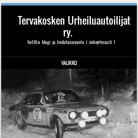
Tervakosken Urheiluautoilijat
ry.
TerUA:n blogi ja tiedotussivusto ( info@terua.fi )
VALIKKO
Siirry sisältöön