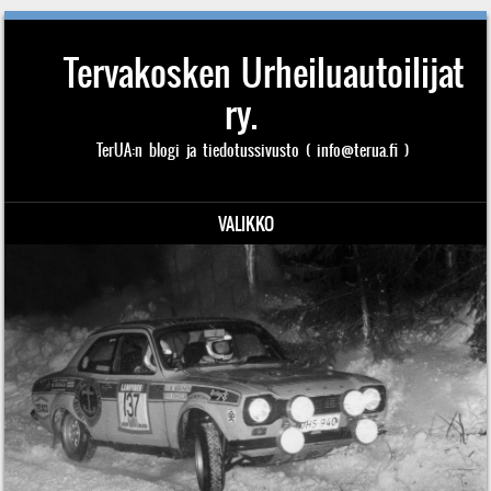
Tervakosken Urheiluautoilijat
ry.
TerUA:n blogi ja tiedotussivusto ( info@terua.fi )
VALIKKO
Siirry sisältöön