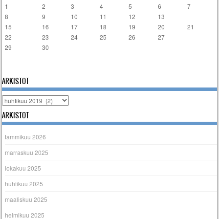
1
2
3
4
5
6
7
8
9
10
11
12
13
14
15
16
17
18
19
20
21
22
23
24
25
26
27
28
29
30
« maalis
touko »
ARKISTOT
Arkistot
ARKISTOT
tammikuu 2026
marraskuu 2025
lokakuu 2025
huhtikuu 2025
maaliskuu 2025
helmikuu 2025