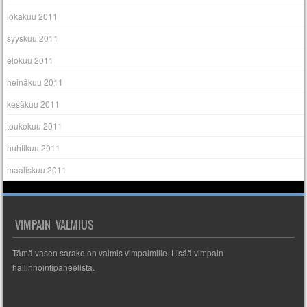
lokakuu 2011
syyskuu 2011
elokuu 2011
heinäkuu 2011
kesäkuu 2011
toukokuu 2011
huhtikuu 2011
maaliskuu 2011
VIMPAIN VALMIUS
Tämä vasen sarake on valmis vimpaimille. Lisää vimpain
hallinnointipaneelista.