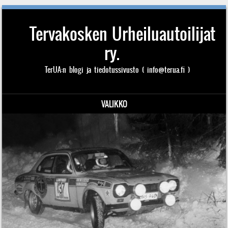
Tervakosken Urheiluautoilijat
ry.
TerUA:n blogi ja tiedotussivusto ( info@terua.fi )
VALIKKO
Siirry sisältöön