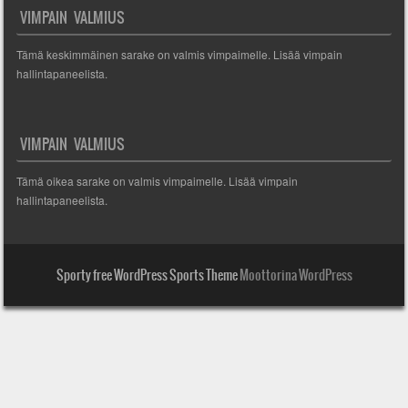
VIMPAIN VALMIUS
Tämä keskimmäinen sarake on valmis vimpaimelle. Lisää vimpain
hallintapaneelista.
VIMPAIN VALMIUS
Tämä oikea sarake on valmis vimpaimelle. Lisää vimpain
hallintapaneelista.
Sporty free WordPress Sports Theme
Moottorina WordPress