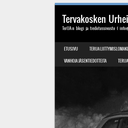
Tervakosken Urheil
TerUA:n blogi ja tiedotussivusto ( info@
SIIRRY SISÄLTÖÖN
ETUSIVU
TERUA LIITTYMISLOMAK
VALIKKO
VANHOJA JÄSENTIEDOTTEITA
TERUA: