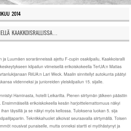
OKUU 2014
HELLÄ KAAKKOISRALLISSA…
n ja Luumäen soraränneissä ajettu F-cupin osakilpailu, Kaakkoisralli
 keskeytykseen kilpailun viimeisellä erikoiskokeella TerUA:n Matias
rtanlukijanaan RiiUA:n Lari Weck. Maalin sinnitellyt autokunta päätyi
kkansa viidenneksi ja junioreiden yleiskilpailun 15. sijalle.
ynnistyi Haminasta, hotelli Leikarilta. Pienen siirtymän jälkeen päästiin
n. Ensimmäisellä erikoiskokeella kesän harjoittelemattomuus näkyi
u ihan täysillä ja se näkyi myös kellossa. Tuloksena luokan 5. sija
lpailijapariin. Tekniikkahuolet alkoivat seuraavalla siirtymällä. Toisen
mmöt nousivat punaiselle, mutta onneksi startti ei myöhästynyt ja