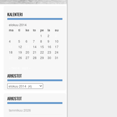
KALENTERI
elokuu 2014
ma
ti
ke
to
pe
la
su
1
2
3
4
5
6
7
8
9
10
11
12
13
14
15
16
17
18
19
20
21
22
23
24
25
26
27
28
29
30
31
« heinä
syys »
ARKISTOT
Arkistot
ARKISTOT
tammikuu 2026