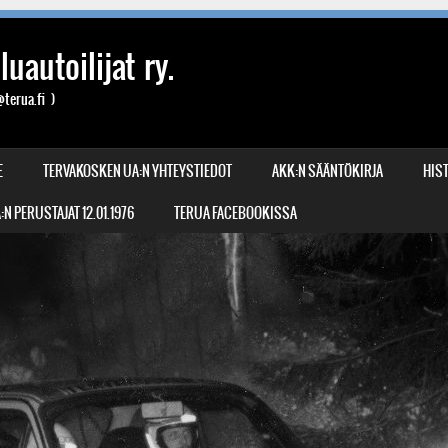
uautoilijat ry.
terua.fi )
E
TERVAKOSKEN UA:N YHTEYSTIEDOT
AKK:N SÄÄNTÖKIRJA
HIST
N PERUSTAJAT 12.01.1976
TERUA FACEBOOKISSA