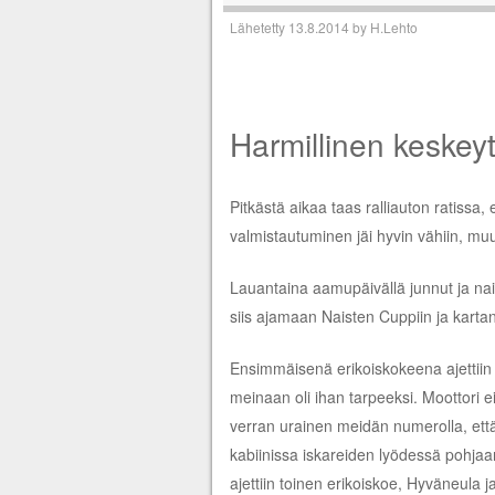
Lähetetty
13.8.2014
by
H.Lehto
Harmillinen keskeyt
Pitkästä aikaa taas ralliauton ratissa,
valmistautuminen jäi hyvin vähiin, muu
Lauantaina aamupäivällä junnut ja nais
siis ajamaan Naisten Cuppiin ja kartan
Ensimmäisenä erikoiskokeena ajettiin
meinaan oli ihan tarpeeksi. Moottori ei v
verran urainen meidän numerolla, että
kabiinissa iskareiden lyödessä pohja
ajettiin toinen erikoiskoe, Hyväneula ja 