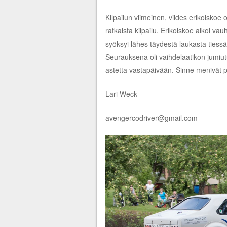
Kilpailun viimeinen, viides erikoiskoe ol
ratkaista kilpailu. Erikoiskoe alkoi va
syöksyi lähes täydestä laukasta tiessä 
Seurauksena oli vaihdelaatikon jumiu
astetta vastapäivään. Sinne menivät pal
Lari Weck
avengercodriver@gmail.com