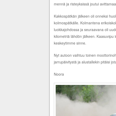
mennä ja risteyksissä joutui avittamaa
Kakkospätkän jälkeen oli onneksi huo
kolmospätkälle. Kolmantena erikoisk
luokkajohdossa ja seuraavana oli uude
kilometriä lähdön jälkeen. Kaasuvipu irt
keskeytimme sinne.
Nyt autoon vaihtuu toinen moottorin
jarrupäivitystä ja alustallekin pitäisi 
Noora