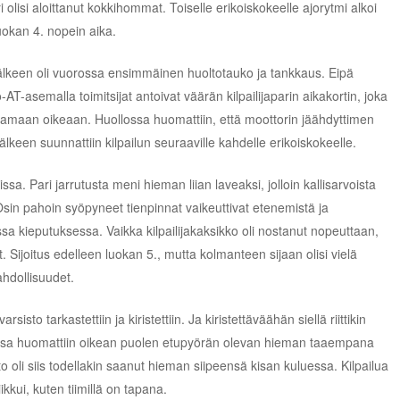
i olisi aloittanut kokkihommat. Toiselle erikoiskokeelle ajorytmi alkoi
luokan 4. nopein aika.
lkeen oli vuorossa ensimmäinen huoltotauko ja tankkaus. Eipä
-AT-asemalla toimitsijat antoivat väärän kilpailijaparin aikakortin, joka
ihtamaan oikeaan. Huollossa huomattiin, että moottorin jäähdyttimen
jälkeen suunnattiin kilpailun seuraaville kahdelle erikoiskokeelle.
ssa. Pari jarrutusta meni hieman liian laveaksi, jolloin kallisarvoista
Osin pahoin syöpyneet tienpinnat vaikeuttivat etenemistä ja
sa kieputuksessa. Vaikka kilpailijakaksikko oli nostanut nopeuttaan,
t. Sijoitus edelleen luokan 5., mutta kolmanteen sijaan olisi vielä
ahdollisuudet.
sisto tarkastettiin ja kiristettiin. Ja kiristettäväähän siellä riittikin
lossa huomattiin oikean puolen etupyörän olevan hieman taaempana
oli siis todellakin saanut hieman siipeensä kisan kuluessa. Kilpailua
ikkui, kuten tiimillä on tapana.