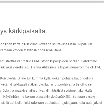
ys kärkipaikalta.
 edellinen kerta olikin viime keväänä seurakilpailussa. Kilpailuun
tamaan vetoon testitiellä edellisenä iltana.
et starttasivat reitille EM-Historic kilpailijoiden perään. Lähdimme
lukijaksi vierelle istui Henna Ahtiainen ja kilpailunumeromme oli 174.
 Koivukehä. Sinne tuli kumma kyllä luokan pohja-aika, ongelmia
etänyt raikkaasti yläkierroksilla, jarrut puolsivat ja tie oli jo sen
 röykyt ja maakivet aiheuttivat ylimääräisiä sydämentykytyksiä
an. Käytiinhän me kerran ojassakin ykköspätkällä. Samaan syssyyn
siellä sai isolla tiellä edelleen paukuttaa rajoittajaan, jotta auto jaksoi