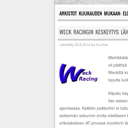
ARKISTOT KUUKAUDEN MUKAAN:
EL
WECK RACINGIN KESKEYTYS LÄ
Lähetetty
25.8.2014
by
H.Lehto
Miehikkälä
oli päättyä
Weckiltä ka
lopulta luo
Kilpailu kä
itse asiaa
ajamisessa. Kaikkiin paikkoihin ei tult
seitsemän sekunnin erolla edelliseen ki
erikoiskokeen AT-jonossa moottorin lä