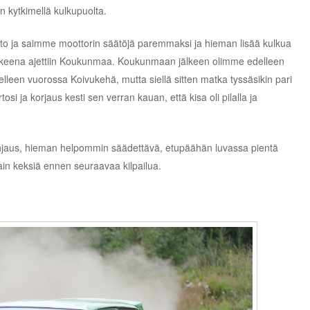
n kytkimellä kulkupuolta.
lto ja saimme moottorin säätöjä paremmaksi ja hieman lisää kulkua
okeena ajettiin Koukunmaa. Koukunmaan jälkeen olimme edelleen
lleen vuorossa Koivukehä, mutta siellä sitten matka tyssäsikin pari
osi ja korjaus kesti sen verran kauan, että kisa oli pilalla ja
ohjaus, hieman helpommin säädettävä, etupäähän luvassa pientä
jotain keksiä ennen seuraavaa kilpailua.