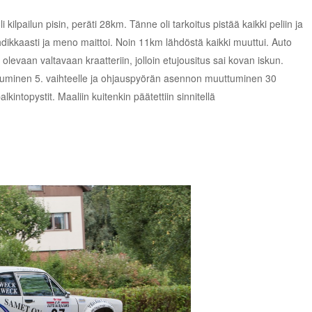
i kilpailun pisin, peräti 28km. Tänne oli tarkoitus pistää kaikki peliin ja
uhdikkaasti ja meno maittoi. Noin 11km lähdöstä kaikki muuttui. Auto
olevaan valtavaan kraatteriin, jolloin etujousitus sai kovan iskun.
tuminen 5. vaihteelle ja ohjauspyörän asennon muuttuminen 30
kintopystit. Maaliin kuitenkin päätettiin sinnitellä