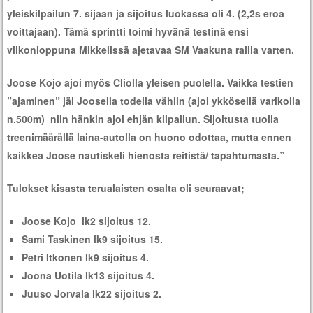
yleiskilpailun 7. sijaan ja sijoitus luokassa oli 4. (2,2s eroa
voittajaan). Tämä sprintti
toimi hyvänä testinä ensi
viikonloppuna Mikkelissä ajetavaa SM Vaakuna rallia varten.
Joose Kojo ajoi myös Cliolla yleisen puolella. Vaikka testien
”ajaminen” jäi Joosella todella vähiin (ajoi ykkösellä varikolla
n.500m) niin hänkin ajoi ehjän kilpailun. Sijoitusta tuolla
treenimäärällä laina-autolla on huono odottaa, mutta ennen
kaikkea Joose nautiskeli hienosta reitistä/ tapahtumasta.”
Tulokset kisasta terualaisten osalta oli seuraavat;
Joose Kojo lk2 sijoitus 12.
Sami Taskinen lk9 sijoitus 15.
Petri Itkonen lk9 sijoitus 4.
Joona Uotila lk13 sijoitus 4.
Juuso Jorvala lk22 sijoitus 2.