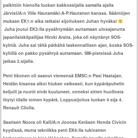
palkittiin hienolla luokan kakkossijalla samalla ajalla
JärvisUA:n Ville Hautamäki-A-P.Hautanen kanssa. Sääntöjen
mukaan EK1:n aika ratkaisi sijoituksen Juhan hyväksi
Juha joutui EK3:lla pysähtymään auttamaan ulosajanutta
japanilaiskilpailijaa Hiroki Araita, joka oli näyttänyt SOS-
kylttiä. Juha sai tältä pätkältä laskennallisen ajan, koska SOS-
kyltillä on pakko pysähtyä auttamaan. SM-pisteissä Juha
jatkaa 2.sijalla.
Petri Itkonen oli saanut viereensä EMSC:n Pasi Haatajan.
Heidän kisansa alkoi hiukan vaikeasti, kun kypäräpuhelin
keljuili ja nuotit eivät kuuluneet, onneksi sitten huollosta
löytyi tilalle toinen kypärä. Loppusijoitus luokan 4 sija 4.
Renault Cliolla.
Saarisen Noora oli KalUA:n Joonas Keräsen Honda Civicin
kyydissä, mutta tekniikka petti EK6:lla tukivarren