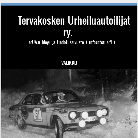
Tervakosken Urheiluautoilijat
ry.
TerUA:n blogi ja tiedotussivusto ( info@terua.fi )
VALIKKO
Siirry sisältöön