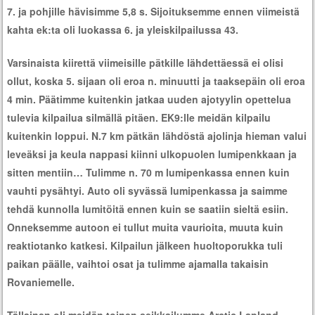
7. ja pohjille hävisimme 5,8 s. Sijoituksemme ennen viimeistä
kahta ek:ta oli luokassa 6. ja yleiskilpailussa 43.
Varsinaista kiirettä viimeisille pätkille lähdettäessä ei olisi
ollut, koska 5. sijaan oli eroa n. minuutti ja taaksepäin oli eroa
4 min. Päätimme kuitenkin jatkaa uuden ajotyylin opettelua
tulevia kilpailua silmällä pitäen. EK9:lle meidän kilpailu
kuitenkin loppui. N.7 km pätkän lähdöstä ajolinja hieman valui
leveäksi ja keula nappasi kiinni ulkopuolen lumipenkkaan ja
sitten mentiin… Tulimme n. 70 m lumipenkassa ennen kuin
vauhti pysähtyi. Auto oli syvässä lumipenkassa ja saimme
tehdä kunnolla lumitöitä ennen kuin se saatiin sieltä esiin.
Onneksemme autoon ei tullut muita vaurioita, muuta kuin
reaktiotanko katkesi. Kilpailun jälkeen huoltoporukka tuli
paikan päälle, vaihtoi osat ja tulimme ajamalla takaisin
Rovaniemelle.