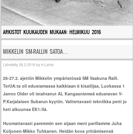
ARKISTOT KUUKAUDEN MUKAAN:
HELMIKUU 2016
MIKKELIN SM-RALLIN SATOA…
Lähetetty
28.2.2016
by
H.Lehto
26-27.2. ajettiin Mikkelin ympäristössä SM Vaakuna Ralli.
TerUA:ta oli edustamassa kaikkiaan 6 kisailijaa, Luokassa 1
Janno Older oli istahtanut AL Kangasniemeä edustavan V-
P.Karjalaisen Subarun kyytiin. Valitettavasti tekniikka petti jo
heti alkuunsa EK1:llä.
Huomattavasti paremmin sen sijaan meni parillamme Juha
Koljonen-Mikko Tuhkanen. Heidän kova yrittämisensä