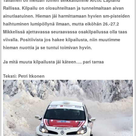
Tällainen oli meidän toinen seikkailumme Arctic Lapland
Rallissa. Kilpailu on olosuhteiltaan ja tunnelmaltaan aivan
ainutlaatuinen. Hieman jäi harmittamaan hyvien sm-pisteiden
haihtuminen lumipöllynä ilmaan, mutta eiköhän 26.-27.2
Mikkelissä ajettavassa seuraavassa osakilpailussa olla taas
viivalla. Positiivista jos hakee kilpailusta, niin muutimme
hieman nuottia ja se tuntui toimivan hyvin.
Ja mitä muuta kilpailusta jäi käteen…. pari tarraa
Teksti: Petri Itkonen