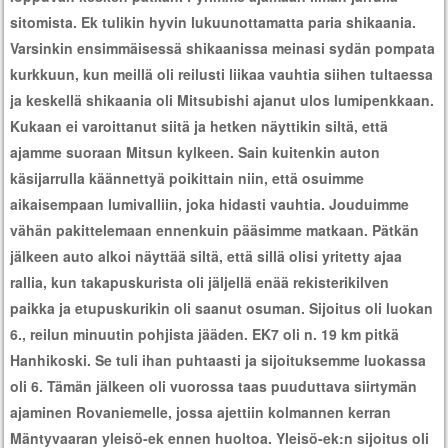
sitomista. Ek tulikin hyvin lukuunottamatta paria shikaania.
Varsinkin ensimmäisessä shikaanissa meinasi sydän pompata
kurkkuun, kun meillä oli reilusti liikaa vauhtia siihen tultaessa
ja keskellä shikaania oli Mitsubishi ajanut ulos lumipenkkaan.
Kukaan ei varoittanut siitä ja hetken näyttikin siltä, että
ajamme suoraan Mitsun kylkeen. Sain kuitenkin auton
käsijarrulla käännettyä poikittain niin, että osuimme
aikaisempaan lumivalliin, joka hidasti vauhtia. Jouduimme
vähän pakittelemaan ennenkuin pääsimme matkaan. Pätkän
jälkeen auto alkoi näyttää siltä, että sillä olisi yritetty ajaa
rallia, kun takapuskurista oli jäljellä enää rekisterikilven
paikka ja etupuskurikin oli saanut osuman. Sijoitus oli luokan
6., reilun minuutin pohjista jääden. EK7 oli n. 19 km pitkä
Hanhikoski. Se tuli ihan puhtaasti ja sijoituksemme luokassa
oli 6. Tämän jälkeen oli vuorossa taas puuduttava siirtymän
ajaminen Rovaniemelle, jossa ajettiin kolmannen kerran
Mäntyvaaran yleisö-ek ennen huoltoa. Yleisö-ek:n sijoitus oli