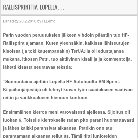
RALLISPRINTTIÄ LOPELLA….
Lähetetty
23.2.2016
by
H.Lehto
Parin vuoden peruutuksien jälkeen vihdoin päästiin tuo HF-
Rallisprint ajamaan. Kuten yleensäkin, kaikissa lähiseutujen
kisoissa (ja toki kauempanakin) TerUA:lla oli edustajansa
mukana. Itkosen Petri, tuo aktiivinen kisailija ja kommentoija,
lähetti kisasta seuraavaa tekstia:
”Sunnuntaina ajettiin Lopella HF Autohuolto SM Sprint.
Kilpailunjärjestäjä oli tehnyt kovan työn saadakseen vaativan
reitin ja varikkoalueen hienoon kuntoon.
Ensimmäinen kierros meni varovaisesti ajellessa. Sijoitus oli
luokan 6. Toiselle kierrokselle radan pito parani huomattavasti
ja lähes kaikki paransivat aikaansa. Petrikin onnistui
parantamaan aikaansa reilut 8s. Tämä riitti junioreiden