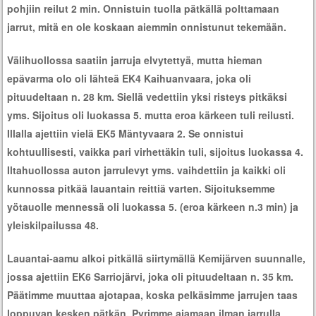
pohjiin reilut 2 min. Onnistuin tuolla pätkällä polttamaan
jarrut, mitä en ole koskaan aiemmin onnistunut tekemään.
Välihuollossa saatiin jarruja elvytettyä, mutta hieman
epävarma olo oli lähteä EK4 Kaihuanvaara, joka oli
pituudeltaan n. 28 km. Siellä vedettiin yksi risteys pitkäksi
yms. Sijoitus oli luokassa 5. mutta eroa kärkeen tuli reilusti.
Illalla ajettiin vielä EK5 Mäntyvaara 2. Se onnistui
kohtuullisesti, vaikka pari virhettäkin tuli, sijoitus luokassa 4.
Iltahuollossa auton jarrulevyt yms. vaihdettiin ja kaikki oli
kunnossa pitkää lauantain reittiä varten. Sijoituksemme
yötauolle mennessä oli luokassa 5. (eroa kärkeen n.3 min) ja
yleiskilpailussa 48.
Lauantai-aamu alkoi pitkällä siirtymällä Kemijärven suunnalle,
jossa ajettiin EK6 Sarriojärvi, joka oli pituudeltaan n. 35 km.
Päätimme muuttaa ajotapaa, koska pelkäsimme jarrujen taas
loppuvan kesken pätkän. Pyrimme ajamaan ilman jarrulla