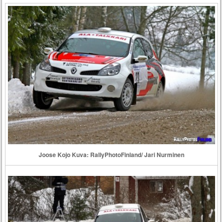
Joose Kojo Kuva: RallyPhotoFinland/ Jari Nurminen