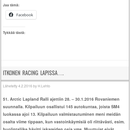
Jaa tämä:
Facebook
Tykkää tästä:
ITKONEN RACING LAPISSA….
Lähetetty
4.2.2016
by
H.Lehto
51. Arctic Lapland Ralli ajettiin 28. – 30.1.2016 Rovaniemen
suunnalla. Kilpailuun osallistui 145 autokuntaa, joista SM4
luokassa ajoi 13. Kilpailuun valmistautuminen meni meidän
osalta viime tippaan, kun vastoinkäymisiä oli riittävästi, esim.
huolintaliike hävitti iskareiden osia yms. Muuttujat eivät