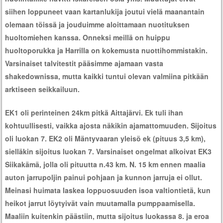
siihen loppuneet vaan kartanlukija joutui vielä maanantain
olemaan töissä ja jouduimme aloittamaan nuotituksen
huoltomiehen kanssa. Onneksi meillä on huippu
huoltoporukka ja Harrilla on kokemusta nuottihommistakin.
Varsinaiset talvitestit pääsimme ajamaan vasta
shakedownissa, mutta kaikki tuntui olevan valmiina pitkään
arktiseen seikkailuun.
EK1 oli perinteinen 24km pitkä Aittajärvi. Ek tuli ihan
kohtuullisesti, vaikka ajosta näkikin ajamattomuuden. Sijoitus
oli luokan 7. EK2 oli Mäntyvaaran yleisö ek (pituus 3,5 km),
sielläkin sijoitus luokan 7. Varsinaiset ongelmat alkoivat EK3
Siikakämä, jolla oli pituutta n.43 km. N. 15 km ennen maalia
auton jarrupoljin painui pohjaan ja kunnon jarruja ei ollut.
Meinasi huimata laskea loppuosuuden isoa valtiontietä, kun
heikot jarrut löytyivät vain muutamalla pumppaamisella.
Maaliin kuitenkin päästiin, mutta sijoitus luokassa 8. ja eroa