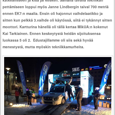
katkeamiseen ja kisa jäi kesken. Samalla tavalla tekniikan
pettämiseen loppui myös Janne Lindbergin taival 700 metriä
ennen EK7:n maalia. Ensin oli hajonnut vaihdelaatikko ja
sitten kun pelkkä 3.vaihde oli käytössä, siitä ei tykännyt sitten
moottori. Kartturina hänellä oli tällä kertaa MikUA:n kokenut
Kai Tarkiainen. Ennen keskeytystä heidän sijoituksensa
luokassa 5 oli 2. Edustajillamme oli siis sekä hyvää
menestystä, mutta myöskin tekniikkamurheita.