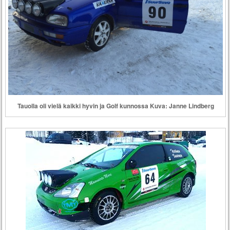
Tauolla oli vielä kaikki hyvin ja Golf kunnossa Kuva: Janne Lindberg