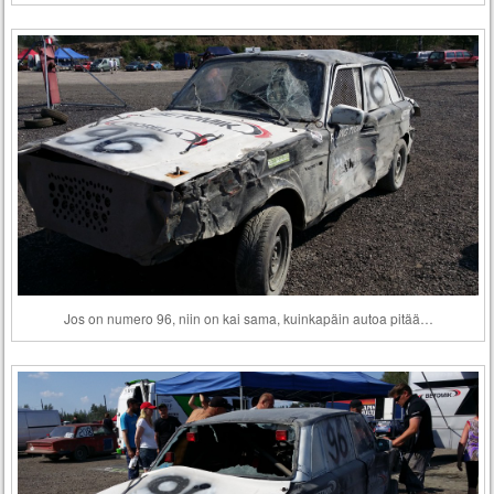
Jos on numero 96, niin on kai sama, kuinkapäin autoa pitää…