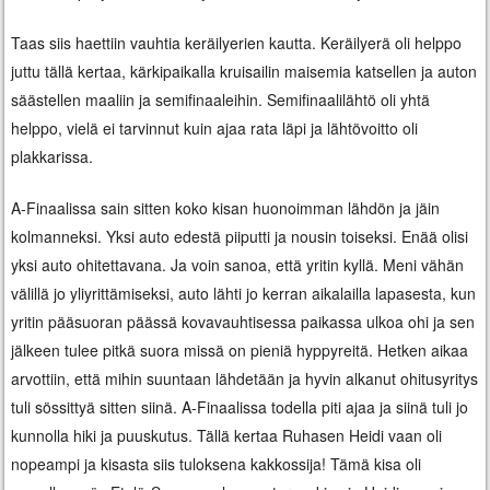
Taas siis haettiin vauhtia keräilyerien kautta. Keräilyerä oli helppo
juttu tällä kertaa, kärkipaikalla kruisailin maisemia katsellen ja auton
säästellen maaliin ja semifinaaleihin. Semifinaalilähtö oli yhtä
helppo, vielä ei tarvinnut kuin ajaa rata läpi ja lähtövoitto oli
plakkarissa.
A-Finaalissa sain sitten koko kisan huonoimman lähdön ja jäin
kolmanneksi. Yksi auto edestä piiputti ja nousin toiseksi. Enää olisi
yksi auto ohitettavana. Ja voin sanoa, että yritin kyllä. Meni vähän
välillä jo yliyrittämiseksi, auto lähti jo kerran aikalailla lapasesta, kun
yritin pääsuoran päässä kovavauhtisessa paikassa ulkoa ohi ja sen
jälkeen tulee pitkä suora missä on pieniä hyppyreitä. Hetken aikaa
arvottiin, että mihin suuntaan lähdetään ja hyvin alkanut ohitusyritys
tuli sössittyä sitten siinä. A-Finaalissa todella piti ajaa ja siinä tuli jo
kunnolla hiki ja puuskutus. Tällä kertaa Ruhasen Heidi vaan oli
nopeampi ja kisasta siis tuloksena kakkossija! Tämä kisa oli