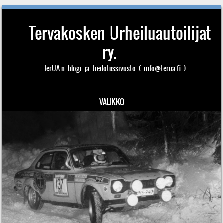
Tervakosken Urheiluautoilijat
ry.
TerUA:n blogi ja tiedotussivusto ( info@terua.fi )
VALIKKO
Siirry sisältöön