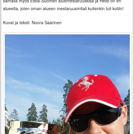
samalla myös Etelä-Suomen aluemestaruuskisa ja Heidi on eri
alueelta, joten oman alueen mestaruusmitali kuitenkin tuli kotiin!
Kuvat ja teksti: Noora Saarinen