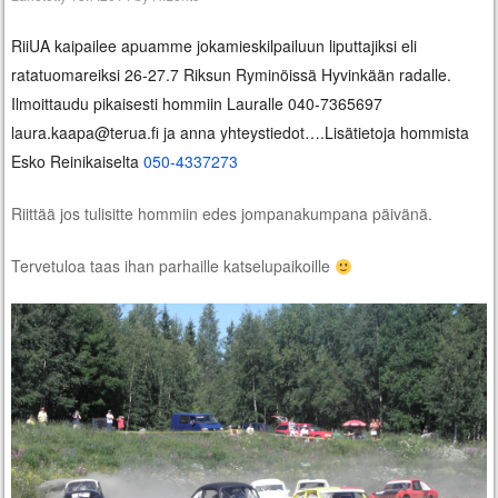
RiiUA kaipailee apuamme jokamieskilpailuun liputtajiksi eli
ratatuomareiksi 26-27.7 Riksun Ryminöissä Hyvinkään radalle.
Ilmoittaudu pikaisesti hommiin Lauralle 040-7365697
laura.kaapa@terua.fi ja anna yhteystiedot….L
isätietoja hommista
Esko Reinikaiselta
050-4337273
Riittää jos tulisitte hommiin edes jompanakumpana päivänä.
Tervetuloa taas ihan parhaille katselupaikoille