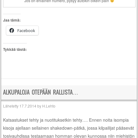
Jos on erilainen numero, pysyy autokin oikein päin
Jaa tämä:
Facebook
Tykkää tästä:
ALKUPALOJA OTEPÄÄN RALLISTA…
Lähetetty
17.7.2014
by
H.Lehto
Katsastukset tehty ja nuotituksetkin tehty…. Ennen noita isompia
kisoja ajellaan sellainen shakedown-pätkä, jossa kilpailijat pääsevät
tosivauhdissa testaamaan homman olevan kunnossa niin miehistön