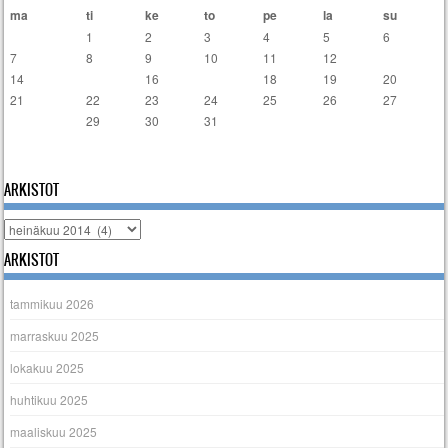
ma
ti
ke
to
pe
la
su
1
2
3
4
5
6
7
8
9
10
11
12
13
14
15
16
17
18
19
20
21
22
23
24
25
26
27
28
29
30
31
« kesä
elo »
ARKISTOT
Arkistot
ARKISTOT
tammikuu 2026
marraskuu 2025
lokakuu 2025
huhtikuu 2025
maaliskuu 2025