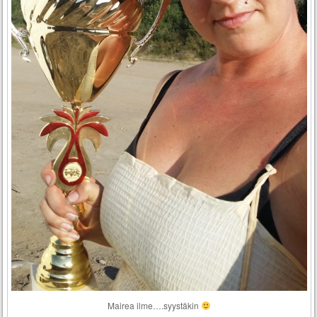
Mairea ilme….syystäkin