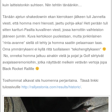
kuin laitteistonkin suhteen. Niin tehtiin tänäänkin…
Tänään ajetun shakedownin ekan kierroksen jälkeen tuli Jannelta
viesti, että homma meni hienosti, jaettu pohja-aika! Heti perään tuli
sitten kartturi-Pasilta kuvallinen viesti, jossa kerrottiin vaihteiston
jääneen jumiin. Kuva kertokoon puolestaan, mutta jonkinlainen
”rinta-avanne” siellä oli tehty ja homma saatiin pelaamaan taas.
Oma ymmärrykseni ei kyllä riitä tuollaiseen ”tekohengitykseen”
No, onneksi homma jatkuu ainakin vielä ja pojat ja Golf siirtyivät
avajaisseremonioihin, jotka näyttävät melkein vetävän vertoja jopa
Black Rocket Rallille
Tosihommat alkavat siis huomenna perjantaina. Tässä linkki
tulossivuille
http://rallyestonia.com/results/historic/
.