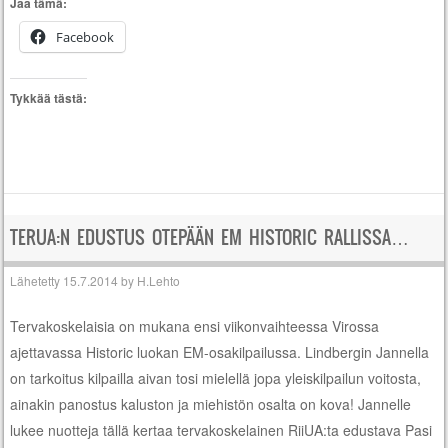
Jaa tämä:
Facebook
Tykkää tästä:
TERUA:N EDUSTUS OTEPÄÄN EM HISTORIC RALLISSA…
Lähetetty
15.7.2014
by
H.Lehto
Tervakoskelaisia on mukana ensi viikonvaihteessa Virossa
ajettavassa Historic luokan EM-osakilpailussa. Lindbergin Jannella
on tarkoitus kilpailla aivan tosi mielellä jopa yleiskilpailun voitosta,
ainakin panostus kaluston ja miehistön osalta on kova! Jannelle
lukee nuotteja tällä kertaa tervakoskelainen RiiUA:ta edustava Pasi