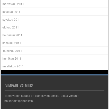
marraskuu 2011
lokakuu 2011
syyskuu 2011
elokuu 2011
heinäkuu 2011
kesäkuu 2011
toukokuu 2011
huhtikuu 2011
maaliskuu 2011
VIMPAIN VALMIUS
Tämä vasen sarake on valmis vimpaimille. Lisää vimpain
hallinnointipaneelista.