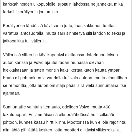
kärkikahinoiden ulkopuolelle, sijoituin lähdössä neljänneksi, mikä
tarkoitti keräilyeriin joutumista.
Keräilyerien lähdössä kävi sama juttu, taas kakkonen tuuttasi
varattua lähtösuoralla, mutta sain sinniteltyä silti lähdön toiseksi ja
jatkopaikka tuli välieriin.
Välierissä sitten tie kävi kapeaksi ajettaessa rintarinnan toisen
auton kanssa ja Volvo ajautui radan reunassa olevaan
hiekkakasaan ja sitten mentiin kaksi kertaa katon kautta ympäri.
Kaato oli pehmoinen ja vaurioita tuli vain autoon, mutta aiheuttihan
se remonttia, jotta auton omistaja pääsi sillä vielä sunnuntaina itse
ajamaan.
Sunnuntaille vaihtui sitten auto, edelleen Volvo, mutta 460
takatuuppari. Ensimmäisessä alkuerälähdössä heti selkeään
johtoon, kunnes kaasu hirtti kiinni. Moottorissa kun ei ole rajoitinta,
niin lähtö piti jättää kesken, jotta moottori ei kävisi ylikierroksilla.