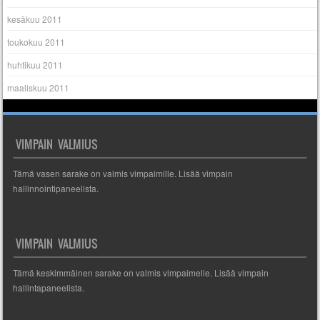
kesäkuu 2011
toukokuu 2011
huhtikuu 2011
maaliskuu 2011
VIMPAIN VALMIUS
Tämä vasen sarake on valmis vimpaimille. Lisää vimpain
hallinnointipaneelista.
VIMPAIN VALMIUS
Tämä keskimmäinen sarake on valmis vimpaimelle. Lisää vimpain
hallintapaneelista.