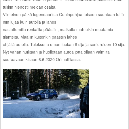
tulikin hienosti meidän osalta.
Viimeinen pätkä legendaarista Ouninpohjaa toiseen suuntaan tultiin
niin lujaa kuin autolla ja lähes
nastattomilla renkailla päästiin, matkalle mahtuikin muutamia
tilanteita. Maaliin kuitenkin päästiin lähes
ehjällä autolla. Tuloksena oman luokan 6 sija ja senioreiden 10 sija.
Nyt vähän huilitaan ja huolletaan autoa jotta ollaan valmiita
seuraavaan kisaan 6.6.2020 Orimattilassa.