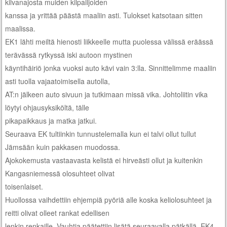
kilvanajosta muiden kilpailjoiden
kanssa ja yrittää päästä maaliin asti. Tulokset katsotaan sitten
maalissa.
EK1 lähti meiltä hienosti liikkeelle mutta puolessa välissä eräässä
terävässä rytkyssä iski autoon mystinen
käyntihäiriö jonka vuoksi auto kävi vain 3:lla. Sinnittelimme maaliin
asti tuolla vajaatoimisella autolla,
AT:n jälkeen auto sivuun ja tutkimaan missä vika. Johtoliitin vika
löytyi ohjausyksiköltä, tälle
pikapaikkaus ja matka jatkui.
Seuraava EK tultiinkin tunnustelemalla kun ei talvi ollut tullut
Jämsään kuin pakkasen muodossa.
Ajokokemusta vastaavasta kelistä ei hirveästi ollut ja kuitenkin
Kangasniemessä olosuhteet olivat
toisenlaiset.
Huollossa vaihdettiin ehjempiä pyöriä alle koska keliolosuhteet ja
reitti olivat olleet rankat edellisen
lenkin renkaille. Vauhtia päätettiin lisätä seuraavalla pätkällä. EK4