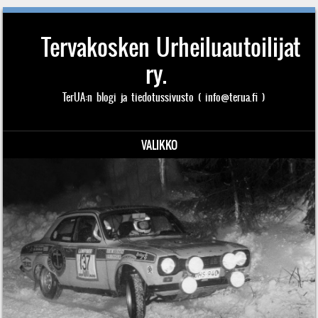
Tervakosken Urheiluautoilijat
ry.
TerUA:n blogi ja tiedotussivusto ( info@terua.fi )
VALIKKO
Siirry sisältöön