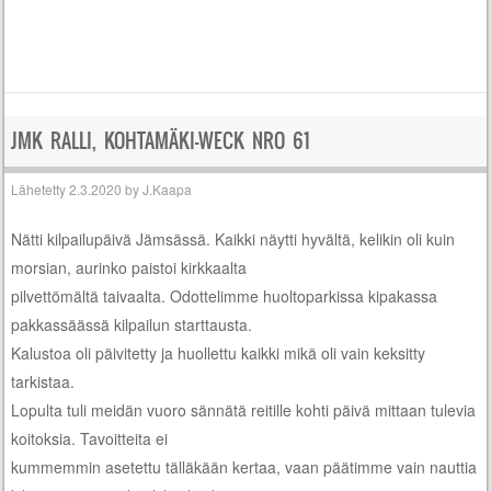
JMK RALLI, KOHTAMÄKI-WECK NRO 61
Lähetetty
2.3.2020
by
J.Kaapa
Nätti kilpailupäivä Jämsässä. Kaikki näytti hyvältä, kelikin oli kuin
morsian, aurinko paistoi kirkkaalta
pilvettömältä taivaalta. Odottelimme huoltoparkissa kipakassa
pakkassäässä kilpailun starttausta.
Kalustoa oli päivitetty ja huollettu kaikki mikä oli vain keksitty
tarkistaa.
Lopulta tuli meidän vuoro sännätä reitille kohti päivä mittaan tulevia
koitoksia. Tavoitteita ei
kummemmin asetettu tälläkään kertaa, vaan päätimme vain nauttia