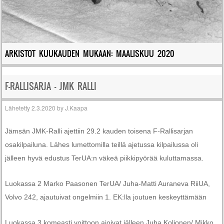
ARKISTOT KUUKAUDEN MUKAAN:
MAALISKUU 2020
F-RALLISARJA – JMK RALLI
Lähetetty
2.3.2020
by
J.Kaapa
Jämsän JMK-Ralli ajettiin 29.2 kauden toisena F-Rallisarjan
osakilpailuna. Lähes lumettomilla teillä ajetussa kilpailussa oli
jälleen hyvä edustus TerUA:n väkeä piikkipyörää kuluttamassa.
Luokassa 2 Marko Paasonen TerUA/ Juha-Matti Auraneva RiiUA,
Volvo 242, ajautuivat ongelmiin 1. EK:lla joutuen keskeyttämään
Luokassa 3 komeasti voittoon ajoivat jälleen Juha Koljonen/ Mikko