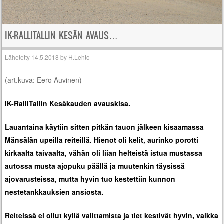
IK-RALLITALLIN KESÄN AVAUS…
Lähetetty
14.5.2018
by
H.Lehto
(art.kuva: Eero Auvinen)
IK-RalliTallin Kesäkauden avauskisa.
Lauantaina käytiin sitten pitkän tauon jälkeen kisaamassa
Mänsälän upeilla reiteillä. Hienot oli kelit, aurinko porotti
kirkaalta taivaalta, vähän oli liian helteistä istua mustassa
autossa musta ajopuku päällä ja muutenkin täysissä
ajovarusteissa, mutta hyvin tuo kestettiin kunnon
nestetankkauksien ansiosta.
Reiteissä ei ollut kyllä valittamista ja tiet kestivät hyvin, vaikka