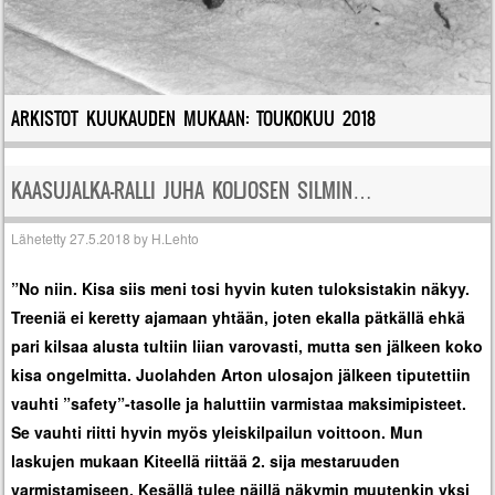
ARKISTOT KUUKAUDEN MUKAAN:
TOUKOKUU 2018
KAASUJALKA-RALLI JUHA KOLJOSEN SILMIN…
Lähetetty
27.5.2018
by
H.Lehto
”No niin. Kisa siis meni tosi hyvin kuten tuloksistakin näkyy.
Treeniä ei keretty ajamaan yhtään, joten ekalla pätkällä ehkä
pari kilsaa alusta tultiin liian varovasti, mutta sen jälkeen koko
kisa ongelmitta. Juolahden Arton ulosajon jälkeen tiputettiin
vauhti ”safety”-tasolle ja haluttiin varmistaa maksimipisteet.
Se vauhti riitti hyvin myös yleiskilpailun voittoon. Mun
laskujen mukaan Kiteellä riittää 2. sija mestaruuden
varmistamiseen. Kesällä tulee näillä näkymin muutenkin yksi