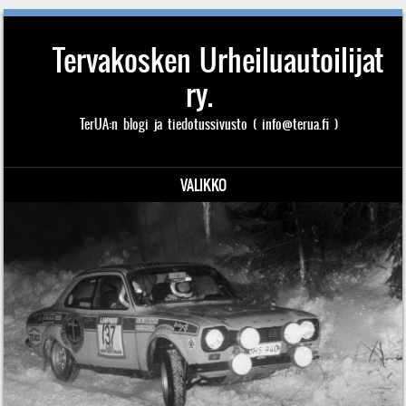
Tervakosken Urheiluautoilijat
ry.
TerUA:n blogi ja tiedotussivusto ( info@terua.fi )
VALIKKO
Siirry sisältöön