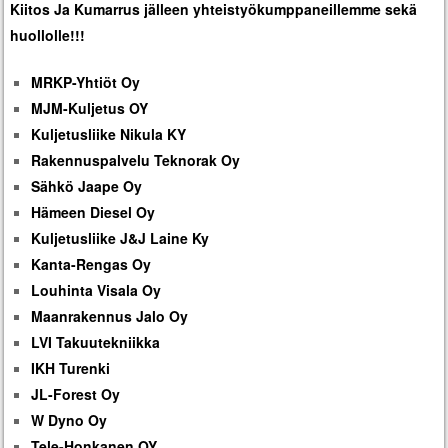
Kiitos Ja Kumarrus jälleen yhteistyökumppaneillemme sekä
huollolle!!!
MRKP-Yhtiöt Oy
MJM-Kuljetus OY
Kuljetusliike Nikula KY
Rakennuspalvelu Teknorak Oy
Sähkö Jaape Oy
Hämeen Diesel Oy
Kuljetusliike J&J Laine Ky
Kanta-Rengas Oy
Louhinta Visala Oy
Maanrakennus Jalo Oy
LVI Takuutekniikka
IKH Turenki
JL-Forest Oy
W Dyno Oy
Tele-Honkanen OY