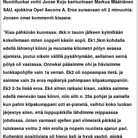
Nuottiluokat voitti Joose Kojo kartturinaan Markus Määttänen
SAU, ajokkina Opel Ascona A. Eroa suraavaan oli 2 minuuttia.
Joosen omat kommentit kisasta:
”Kisa pähkinän kuoressa: 8kk:n tauon jälkeen kylmiltään
kokeilemaan miten ooppeli käsiin sopii. Ek1,5km kohdalla
edellä lähtenyt kiinni ja muutama kilometri pölyn seassa
ajamista, joutui oikein välillä pysähtymään, sellainen seinä
pölyä oli vastassa. Onneksi pääsimme ohi ja hävisimme
luokkapohjille vain 1s verran. Ek2 oli nopeampaa tietä, ja
saimme vain 2s eroa repäistyä pahimpaan kilpakumppaniin.
Ek3 2-3s lisää eroa. Ek4 sitten ratkaisi kisan, vaikka saimme
edellä menevän taas kiinni, niin silti n. 25s pohjat ja samalla
kun pahin kilpakumppani otti at-pisteitä, vaihtui koko luokan
järjestys siten, että loppupätkille lähdimme reippaassa
johdossa. Joten varmasti ajellen pari viimeistä pätkää ja
tuloksena voitto 2 min erolla ja nopein nuotista ajanut pari.
Kuitenkin positiivista oli hieno keli ja hyvä vauhti, minkä