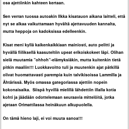
osa ajettiinkin kahteen kertaan.
Sen verran tuossa autoakin Ilkka kisatauon aikana laitteli, että
nyt se alkaa vaikuttamaan hyvältä ajettavuuden kannalta,
mutta heppoja on kadoksissa edelleenkin.
Kisat meni kyllä kaikenkaikkiaan mainiosti, auto pelitti ja
hyvällä fiiliksellä kaasuteltiin upeat erikoiskokeet läpi. Olihan
sielä muutamia ”ohhoh”-elämyksiäkin, mutta kuitenkin tietä
pitkin maaliin!!! Luokkavoitto tuli ja muutenkin ajat pätkillä
olivat huomattavasti parempia kuin talvikisoissa Lammilla ja
Ähtärissä. Myös omassa gategoriassa ajettiin nopein
kokonaisaika. Siispä hyvillä mielillä lähdettiin illalla kotia
kohti ja jäädään odottelemaan seuraavia mittelöitä, jotka
ajetaan Orimattilassa heinäkuun alkupuolella.
On tämä hieno laji, ei voi muuta sanoa!!!