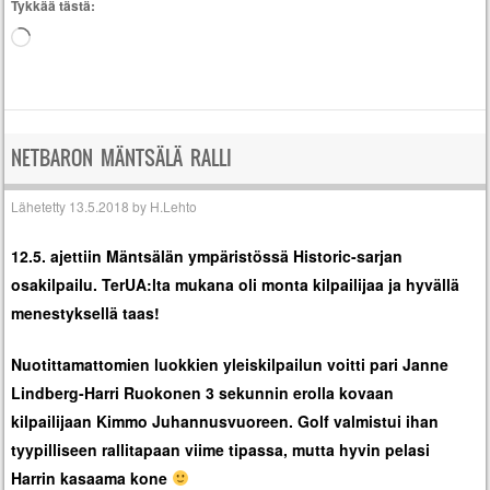
Tykkää tästä:
Loading…
NETBARON MÄNTSÄLÄ RALLI
Lähetetty
13.5.2018
by
H.Lehto
12.5. ajettiin Mäntsälän ympäristössä Historic-sarjan
osakilpailu. TerUA:lta mukana oli monta kilpailijaa ja hyvällä
menestyksellä taas!
Nuotittamattomien luokkien yleiskilpailun voitti pari Janne
Lindberg-Harri Ruokonen 3 sekunnin erolla kovaan
kilpailijaan Kimmo Juhannusvuoreen. Golf valmistui ihan
tyypilliseen rallitapaan viime tipassa, mutta hyvin pelasi
Harrin kasaama kone