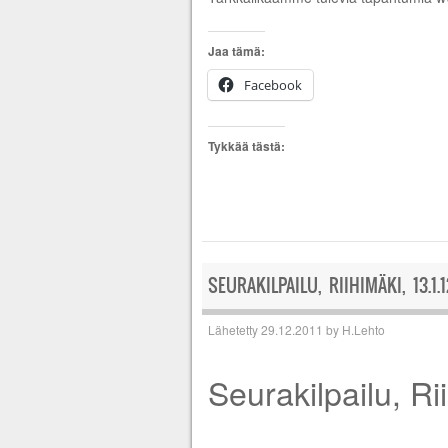
Jaa tämä:
Facebook
Tykkää tästä:
SEURAKILPAILU, RIIHIMÄKI, 13.1.1
Lähetetty
29.12.2011
by
H.Lehto
Seurakilpailu, Ri