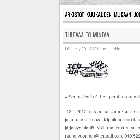
ARKISTOT KUUKAUDEN MUKAAN:
JO
TULEVAA TOIMINTAA
Lähetetty
30.12.2011
by
H.Lehto
– Seurakilpailu 6.1 on peruttu alkama
-13.1.2012 ajetaan kelivarauksella seura
joten etusijalla ovat kilpailuun ilmoit
järjestysmiehiä. Voit ilmoittautua mu
rauno.vuorinen@terua.fi puh. 040 52