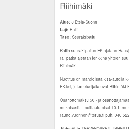
Riihimäki
Alue:
8 Etelä-Suomi
Laji:
Ralli
Taso:
Seurakilpailu
Rallin seurakilpailun EK ajetaan Haus
rallipätkä ajetaan lenkkinä yhteen suun
Riihimäki.
Nuotitus on mahdollista kisa-autolla kl
EK:ksi, joten etusijalla ovat Riihimäki-R
Osanottomaksu 50,- ja osanottajamäärä
mukaisesti. Ilmoittautumiset 10.1. m
rauno.vuorinen@terua.fi puh. 040 5223
Järjestäjä:
TERVAKOSKEN URHEILU