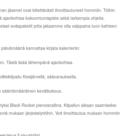
ran jäsenet ovat kiitettävästi ilmoittautuneet hommiin. Töihin
nä ajankohtaa kokoontumispiste sekä tarkempia ohjeita.
iset eväspaketit jotta jaksamme olla valppaina tuon kahteen
päivämääriä kannattaa kirjata kalenteriin:
nen. Tästä lisää lähempänä ajankohtaa.
lkkikilpailu Kesijärvellä, säävarauksella.
n sääntömääräinen kevätkokous.
tyksi Black Rocket pienoisrallina. Kilpailun aikaan saamiseksi
seniä mukaan järjestelytöihin. Voit ilmoittautua mukaan hommiin
.terua.fi sivustolta!