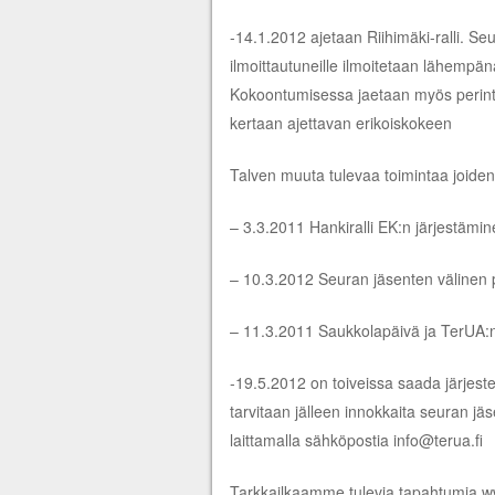
-14.1.2012 ajetaan Riihimäki-ralli. Seu
ilmoittautuneille ilmoitetaan lähempä
Kokoontumisessa jaetaan myös perinte
kertaan ajettavan erikoiskokeen
Talven muuta tulevaa toimintaa joiden 
– 3.3.2011 Hankiralli EK:n järjestämi
– 10.3.2012 Seuran jäsenten välinen pi
– 11.3.2011 Saukkolapäivä ja TerUA:
-19.5.2012 on toiveissa saada järjeste
tarvitaan jälleen innokkaita seuran jä
laittamalla sähköpostia info@terua.fi
Tarkkailkaamme tulevia tapahtumia www