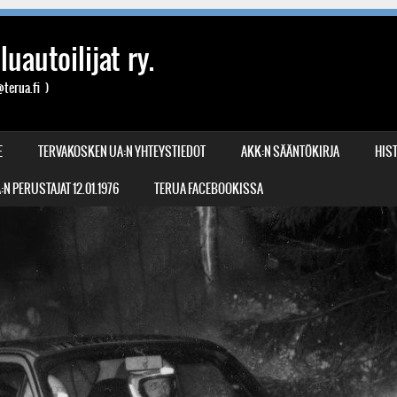
uautoilijat ry.
terua.fi )
E
TERVAKOSKEN UA:N YHTEYSTIEDOT
AKK:N SÄÄNTÖKIRJA
HIST
N PERUSTAJAT 12.01.1976
TERUA FACEBOOKISSA