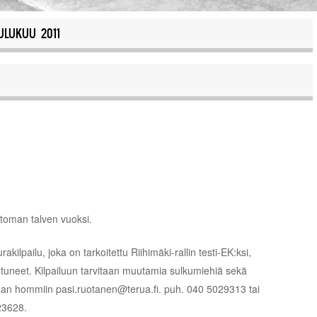
ULUKUU 2011
ttoman talven vuoksi.
kilpailu, joka on tarkoitettu Riihimäki-rallin testi-EK:ksi,
tautuneet. Kilpailuun tarvitaan muutamia sulkumiehiä sekä
kaan hommiin pasi.ruotanen@terua.fi. puh. 040 5029313 tai
23628.