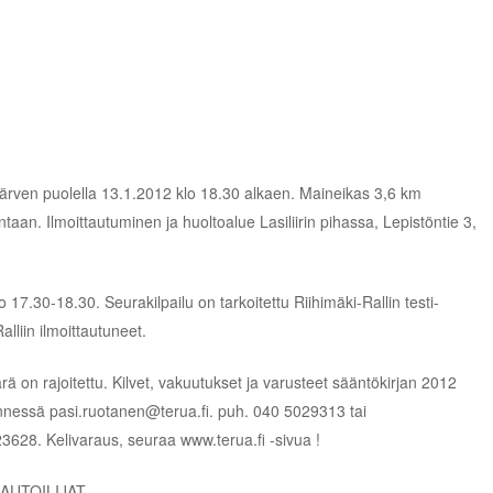
järven puolella 13.1.2012 klo 18.30 alkaen. Maineikas 3,6 km
taan. Ilmoittautuminen ja huoltoalue Lasiliirin pihassa, Lepistöntie 3,
o 17.30-18.30. Seurakilpailu on tarkoitettu Riihimäki-Rallin testi-
alliin ilmoittautuneet.
 on rajoitettu. Kilvet, vakuutukset ja varusteet sääntökirjan 2012
ennessä pasi.ruotanen@terua.fi. puh. 040 5029313 tai
628. Kelivaraus, seuraa www.terua.fi -sivua !
AUTOILIJAT