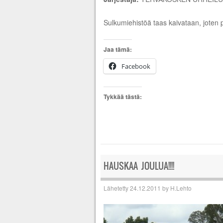
Sulkumiehistöä taas kaivataan, joten p
Jaa tämä:
Facebook
Tykkää tästä:
HAUSKAA JOULUA!!!!
Lähetetty
24.12.2011
by
H.Lehto