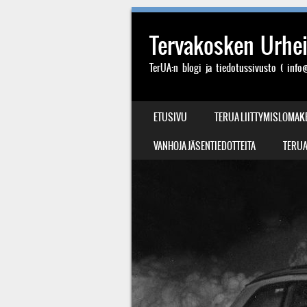
Tervakosken Urheil
TerUA:n blogi ja tiedotussivusto ( info@
SIIRRY SISÄLTÖÖN
ETUSIVU
TERUA LIITTYMISLOMAK
VALIKKO
VANHOJA JÄSENTIEDOTTEITA
TERUA: