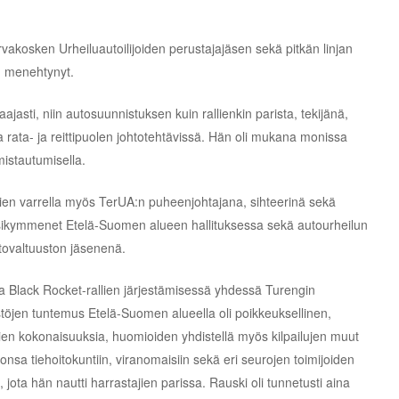
kosken Urheiluautoilijoiden perustajajäsen sekä pitkän linjan
 menehtynyt.
aajasti, niin autosuunnistuksen kuin rallienkin parista, tekijänä,
sa rata- ja reittipuolen johtotehtävissä. Hän oli mukana monissa
istautumisella.
sien varrella myös TerUA:n puheenjohtajana, sihteerinä sekä
ikymmenet Etelä-Suomen alueen hallituksessa sekä autourheilun
ttovaltuuston jäsenenä.
a Black Rocket-rallien järjestämisessä yhdessä Turengin
töjen tuntemus Etelä-Suomen alueella oli poikkeuksellinen,
ttien kokonaisuuksia, huomioiden yhdistellä myös kilpailujen muut
onsa tiehoitokuntiin, viranomaisiin sekä eri seurojen toimijoiden
jota hän nautti harrastajien parissa. Rauski oli tunnetusti aina