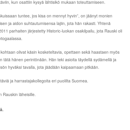
äviin, kun osattiin kysyä lähtisikö mukaan toteuttamiseen.
uissaan tuntee, jos kisa on mennyt hyvin”, on jäänyt monien
sen ja aidon suhtautumisensa lajiin, jota hän rakasti. Yhtenä
11 parhaiten järjestetty Historic-luokan osakilpailu, jota Rauski oli
ntogaalassa.
 kohtaan olivat käsin kosketeltavia, opettaen sekä haastaen myös
tätä hänen perintönään. Hän teki asioita täydellä sydämellä ja
isön hyväksi tavalla, jota jäädään kaipaamaan pitkään.
äviä ja harrastajakollegoita eri puolilta Suomea.
Rauskin läheisille.
ä.