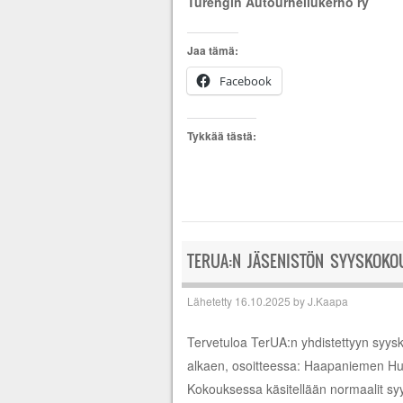
Turengin Autourheilukerho ry
Jaa tämä:
Facebook
Tykkää tästä:
TERUA:N JÄSENISTÖN SYYSKOKO
Lähetetty
16.10.2025
by
J.Kaapa
Tervetuloa TerUA:n yhdistettyyn syysk
alkaen, osoitteessa: Haapaniemen Huv
Kokouksessa käsitellään normaalit sy