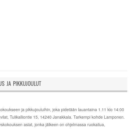
US JA PIKKUJOULUT
okoukseen ja pikkujouluihin, joka pidetään lauantaina 1.11 klo 14:00
ilat, Tulikalliontie 15, 14240 Janakkala. Tarkempi kohde Lamponen.
yskokouksen asiat, jonka jälkeen on ohjelmassa ruokailua,