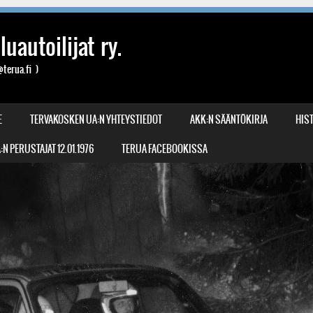
uautoilijat ry.
terua.fi )
E
TERVAKOSKEN UA:N YHTEYSTIEDOT
AKK:N SÄÄNTÖKIRJA
HIST
N PERUSTAJAT 12.01.1976
TERUA FACEBOOKISSA