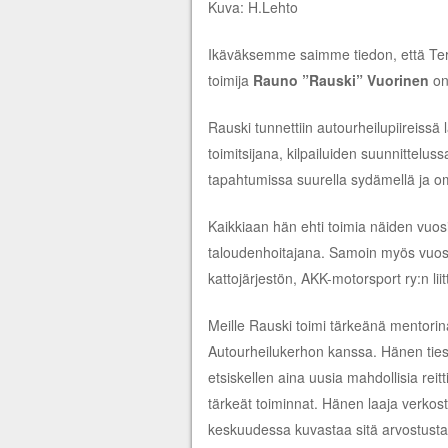
Kuva: H.Lehto
Ikäväksemme saimme tiedon, että Terva
toimija
Rauno ”Rauski” Vuorinen
on
Rauski tunnettiin autourheilupiireissä l
toimitsijana, kilpailuiden suunnittelus
tapahtumissa suurella sydämellä ja om
Kaikkiaan hän ehti toimia näiden vuo
taloudenhoitajana. Samoin myös vuos
kattojärjestön, AKK-motorsport ry:n lii
Meille Rauski toimi tärkeänä mentorin
Autourheilukerhon kanssa. Hänen ties
etsiskellen aina uusia mahdollisia rei
tärkeät toiminnat. Hänen laaja verkost
keskuudessa kuvastaa sitä arvostusta, 