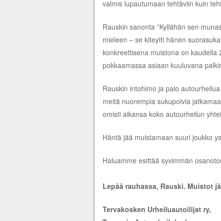
valmis lupautumaan tehtäviin kuin teht
Rauskin sanonta ”Kyllähän sen munask
mieleen – se kiteytti hänen suorasukai
konkreettisena muistona on kaudella 20
pokkaamassa asiaan kuuluvana palki
Rauskin intohimo ja palo autourheilua
meitä nuorempia sukupolvia jatkamaan 
omisti aikansa koko autourheilun yhte
Häntä jää muistamaan suuri joukko yst
Haluamme esittää syvimmän osanoton 
Lepää rauhassa, Rauski. Muistot jä
Tervakosken Urheiluautoilijat ry,