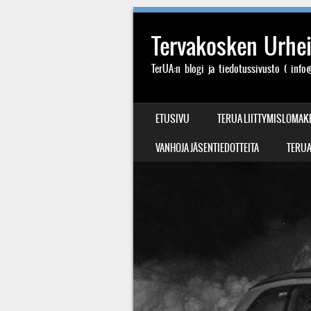
Tervakosken Urheil
TerUA:n blogi ja tiedotussivusto ( info@
SIIRRY SISÄLTÖÖN
ETUSIVU
TERUA LIITTYMISLOMAK
VALIKKO
VANHOJA JÄSENTIEDOTTEITA
TERUA: