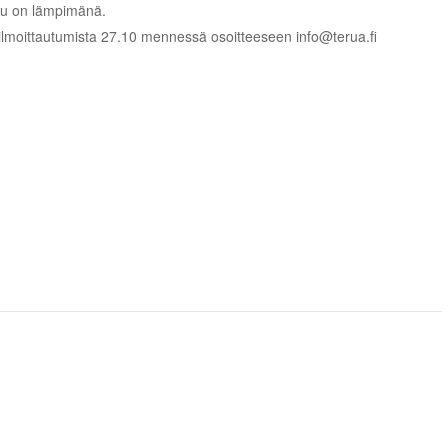
ju on lämpimänä.
e ilmoittautumista 27.10 mennessä osoitteeseen info@terua.fi