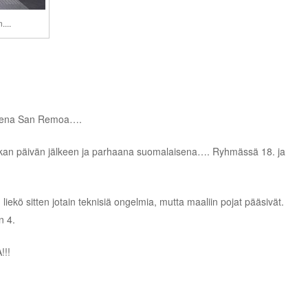
....
nlinena San Remoa….
. ekan päivän jälkeen ja parhaana suomalaisena…. Ryhmässä 18. ja
 liekö sitten jotain teknisiä ongelmia, mutta maaliin pojat pääsivät.
n 4.
!!!