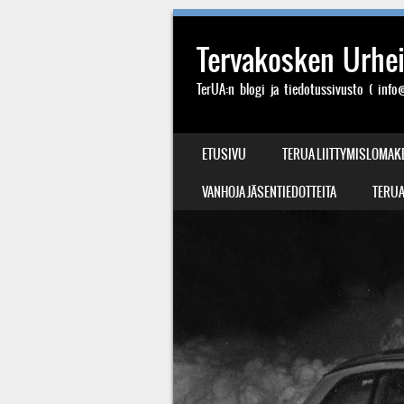
Tervakosken Urheil
TerUA:n blogi ja tiedotussivusto ( info@
SIIRRY SISÄLTÖÖN
ETUSIVU
TERUA LIITTYMISLOMAK
VALIKKO
VANHOJA JÄSENTIEDOTTEITA
TERUA: