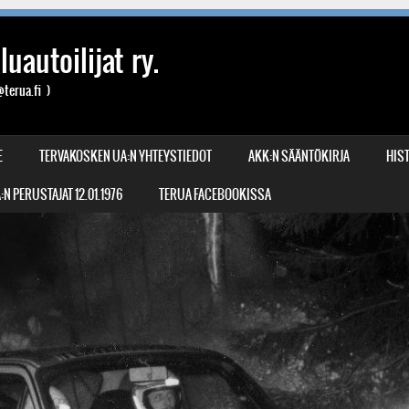
uautoilijat ry.
terua.fi )
E
TERVAKOSKEN UA:N YHTEYSTIEDOT
AKK:N SÄÄNTÖKIRJA
HIST
N PERUSTAJAT 12.01.1976
TERUA FACEBOOKISSA