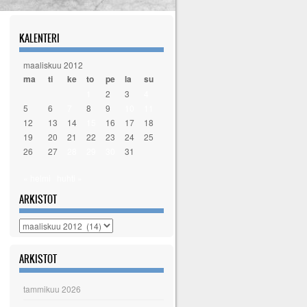
KALENTERI
maaliskuu 2012
ma
ti
ke
to
pe
la
su
1
2
3
4
5
6
7
8
9
10
11
12
13
14
15
16
17
18
19
20
21
22
23
24
25
26
27
28
29
30
31
« helmi
huhti »
ARKISTOT
Arkistot
ARKISTOT
tammikuu 2026