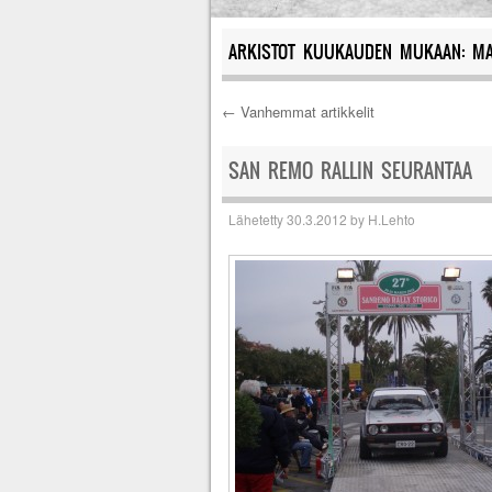
ARKISTOT KUUKAUDEN MUKAAN:
MA
←
Vanhemmat artikkelit
Artikkelien selau
SAN REMO RALLIN SEURANTAA
Lähetetty
30.3.2012
by
H.Lehto