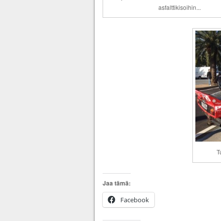
asfalttikisoihin...
T
Jaa tämä:
Facebook