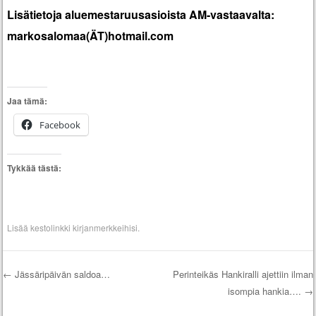
Lisätietoja aluemestaruusasioista AM-vastaavalta:
markosalomaa(ÄT)hotmail.com
Jaa tämä:
Facebook
Tykkää tästä:
Lisää
kestolinkki
kirjanmerkkeihisi.
←
Jässäripäivän saldoa…
Perinteikäs Hankiralli ajettiin ilman
isompia hankia….
→
Artikkelien selaus