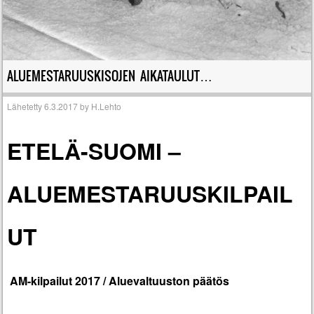
ALUEMESTARUUSKISOJEN AIKATAULUT…
Lähetetty
6.3.2017
by
H.Lehto
ETELÄ-SUOMI –
ALUEMESTARUUSKILPAIL
UT
AM-kilpailut 2017 / Aluevaltuuston päätös