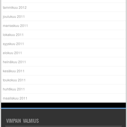
tammikuu 2012
joulukuu 2011
marraskuu 2011
lokakuu 2011
syyskuu 2011
elokuu 2011
heinäkuu 2011
kesäkuu 2011
toukokuu 2011
huhtikuu 2011
maaliskuu 2011
VIMPAIN VALMIUS