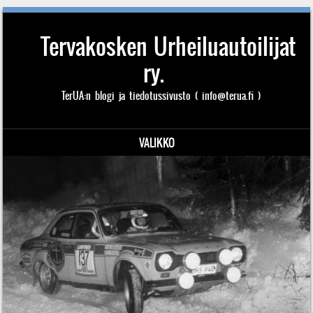
Tervakosken Urheiluautoilijat
ry.
TerUA:n blogi ja tiedotussivusto ( info@terua.fi )
VALIKKO
Siirry sisältöön