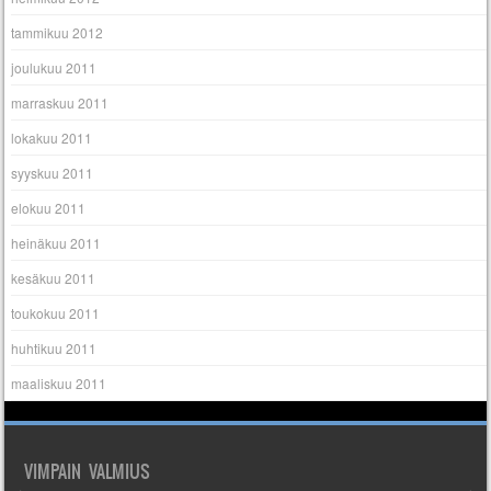
tammikuu 2012
joulukuu 2011
marraskuu 2011
lokakuu 2011
syyskuu 2011
elokuu 2011
heinäkuu 2011
kesäkuu 2011
toukokuu 2011
huhtikuu 2011
maaliskuu 2011
VIMPAIN VALMIUS