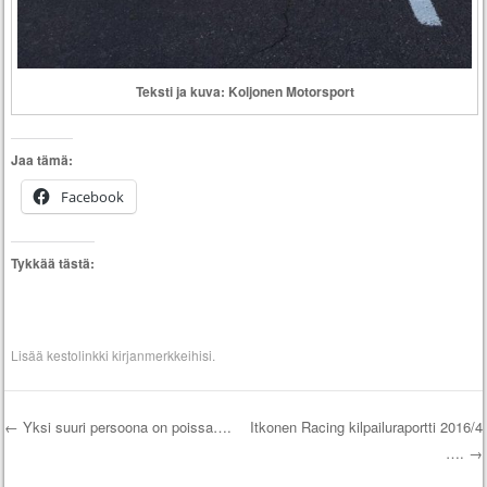
Teksti ja kuva: Koljonen Motorsport
Jaa tämä:
Facebook
Tykkää tästä:
Lisää
kestolinkki
kirjanmerkkeihisi.
←
Yksi suuri persoona on poissa….
Itkonen Racing kilpailuraportti 2016/4
….
→
Artikkelien selaus