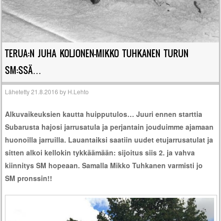
TERUA:N JUHA KOLJONEN-MIKKO TUHKANEN TURUN
SM:SSÄ…
Lähetetty
21.8.2016
by
H.Lehto
Alkuvaikeuksien kautta huipputulos… Juuri ennen starttia
Subarusta hajosi jarrusatula ja perjantain jouduimme ajamaan
huonoilla jarruilla. Lauantaiksi saatiin uudet etujarrusatulat ja
sitten alkoi kellokin tykkäämään: sijoitus siis 2. ja vahva
kiinnitys SM hopeaan. Samalla Mikko Tuhkanen varmisti jo
SM pronssin!!