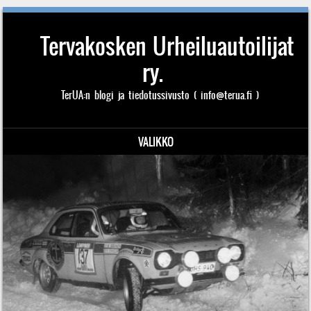
Tervakosken Urheiluautoilijat
ry.
TerUA:n blogi ja tiedotussivusto ( info@terua.fi )
VALIKKO
Siirry sisältöön