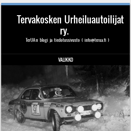
Tervakosken Urheiluautoilijat
ry.
TerUA:n blogi ja tiedotussivusto ( info@terua.fi )
VALIKKO
Siirry sisältöön