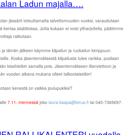
alan Ladun majalla….
kolan jässärit toteuttamatta talvettomuuden vuoksi, varaudutaan
ä kertaa sisätiloissa. Jotta kukaan ei voisi yliharjoitella, päätimme
oittaja ratkotaan.
 ja tämän jälkeen käymme kilpailun ja ruokailun kimppuun.
isille. Koska jäsentenvälisestä kilpailusta tulee rankka, puidaan
ään kisahietkin samalla pois. Jäsentenväliseen illanviettoon ja
ämän vuoden aikana mukana olleet talkoolaisetkin!
tsotaan kenestä on vaikka joulupukiksi?
alle
7.11. mennessä
joko
laura.kaapa@terua.fi
tai 040-7365697.
NEN RALLIKALENTERI vuodelle