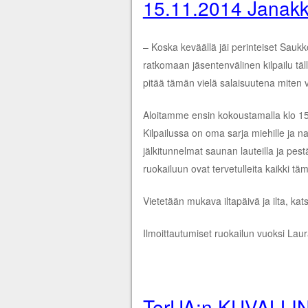
15.11.2014 Janakk
– Koska keväällä jäi perinteiset Sauk
ratkomaan jäsentenvälinen kilpailu täll
pitää tämän vielä salaisuutena miten v
Aloitamme ensin kokoustamalla klo 15
Kilpailussa on oma sarja miehille ja na
jälkitunnelmat saunan lauteilla ja pest
ruokailuun ovat tervetulleita kaikki t
Vietetään mukava iltapäivä ja ilta, ka
Ilmoittautumiset ruokailun vuoksi Laur
TerUA:n KUVALLI