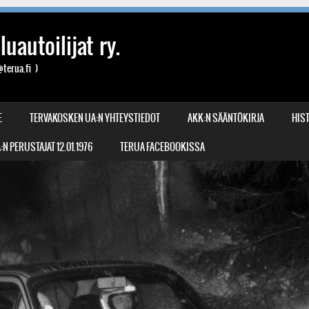
uautoilijat ry.
terua.fi )
E
TERVAKOSKEN UA:N YHTEYSTIEDOT
AKK:N SÄÄNTÖKIRJA
HIST
N PERUSTAJAT 12.01.1976
TERUA FACEBOOKISSA