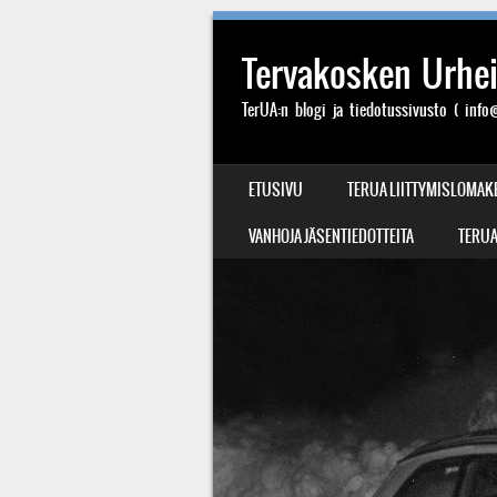
Tervakosken Urheil
TerUA:n blogi ja tiedotussivusto ( info@
SIIRRY SISÄLTÖÖN
ETUSIVU
TERUA LIITTYMISLOMAK
VALIKKO
VANHOJA JÄSENTIEDOTTEITA
TERUA: