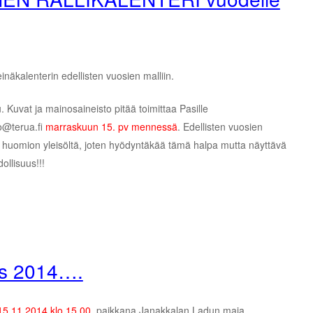
näkalenterin edellisten vuosien malliin.
. Kuvat ja mainosaineisto pitää toimittaa Pasille
o@terua.fi
marraskuun 15. pv mennessä
. Edellisten vuosien
en huomion yleisöltä, joten hyödyntäkää tämä halpa mutta näyttävä
ollisuus!!!
s 2014….
15.11.2014 klo 15.00
, paikkana Janakkalan Ladun maja