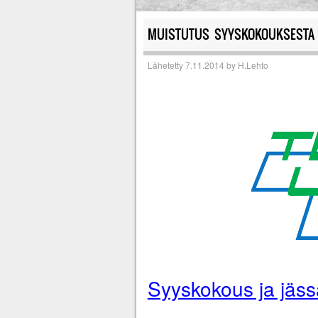
MUISTUTUS SYYSKOKOUKSESTA 
Lähetetty
7.11.2014
by
H.Lehto
Syyskokous ja jäss