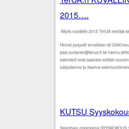
2015….
-Myös vuodelle 2015 TerUA teettää sei
Hinnat pysyvät ennallaan eli 330€/sivu
pasi.ruotanen@terua.fi tai hannu.leht
kalenterit ovat saaneet erittäin suur
tukijoidenne ja itsenne esiintuontimahd
KUTSU Syyskokou
Sääntöjen määräämä SYYSKOKOUS