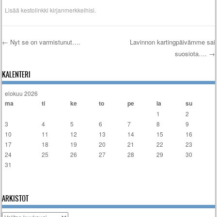
Lisää
kestolinkki
kirjanmerkkeihisi.
←
Nyt se on varmistunut….
Lavinnon kartingpäivämme sai
suosiota….
→
Artikkelien selaus
KALENTERI
elokuu 2026
ma
ti
ke
to
pe
la
su
1
2
3
4
5
6
7
8
9
10
11
12
13
14
15
16
17
18
19
20
21
22
23
24
25
26
27
28
29
30
31
« tammi
ARKISTOT
Arkistot