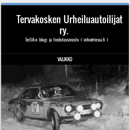
Tervakosken Urheiluautoilijat
ry.
TerUA:n blogi ja tiedotussivusto ( info@terua.fi )
VALIKKO
Siirry sisältöön