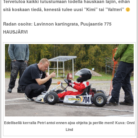
Tervetuloa kaikki tutustumaan todella hauskaan lajiin, eihän
sitä koskaan tiedä, kenestä tulee uusi ”Kimi” tai ”Valtteri”
Radan osoite: Lavinnon kartingrata, Puujaantie 775
HAUSJÄRVI
Edellisellä kerralla Petri antoi ennen ajoa ohjeita ja perille meni! Kuva: Onni
Lind