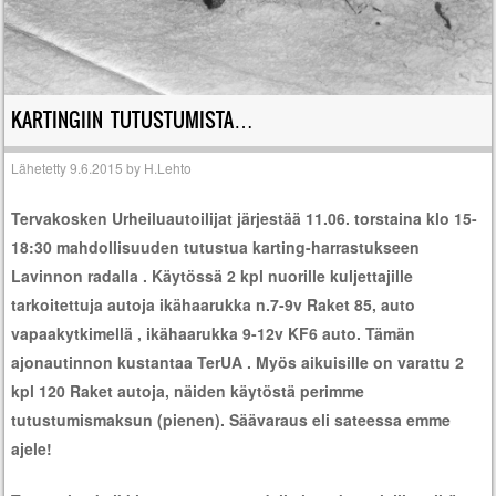
KARTINGIIN TUTUSTUMISTA…
Lähetetty
9.6.2015
by
H.Lehto
Tervakosken Urheiluautoilijat järjestää 11.06. torstaina klo 15-
18:30 mahdollisuuden tutustua karting-harrastukseen
Lavinnon radalla . Käytössä 2 kpl nuorille kuljettajille
tarkoitettuja autoja ikähaarukka n.7-9v Raket 85, auto
vapaakytkimellä , ikähaarukka 9-12v KF6 auto. Tämän
ajonautinnon kustantaa TerUA . Myös aikuisille on varattu 2
kpl 120 Raket autoja, näiden käytöstä perimme
tutustumismaksun (pienen). Säävaraus eli sateessa emme
ajele!