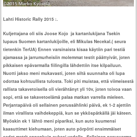
Lahti Historic Rally 2015 :.
Kuljettajana oli siis Joose Kojo ja kartanlukijana Tsekin
lupaus Suomen kartanlukijoille, eli Mikulas Necekal.( seura
tietenkin TerUA) Ennen varsinaista kisaa käytiin pari testiä
ajamassa ja jarrumurheisiin molemmat testit päättyivät, joten
pikkaisen epävarmalla fiilingilla lähdettiin itse kilpailuun.
Nuotti jakso meni mukavasti, joten siltä suunnalta oli lupa
odottaa kohtuullista tulosta. Toki piti muistaa, että viimeisestä
rallista takavetoisella oli vierähtänyt yli 10v, joten toivoa vaan
sopi, että se takavetoelämä palaa matkan varrella mieleen.
Perjantapäivä oli sellainen perussählinki päivä, ek 1-2 ajettiin
ilman virallista vaihdekeppiä, kun se ykköspätkällä jäi käteen.
Myöskin ek 1 lähtö meni pipariksi, kun auto kuumensi
kaasuttimet kiehumaan, joten auto pörpötti ensimmäiset
sadat metrit ennenkuin aukesi vedolle. Sellainen perusvarma