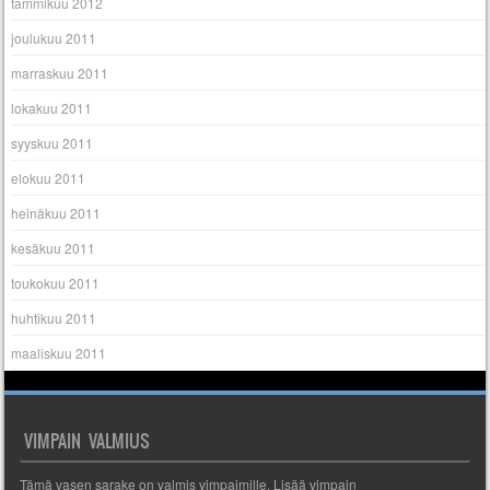
tammikuu 2012
joulukuu 2011
marraskuu 2011
lokakuu 2011
syyskuu 2011
elokuu 2011
heinäkuu 2011
kesäkuu 2011
toukokuu 2011
huhtikuu 2011
maaliskuu 2011
VIMPAIN VALMIUS
Tämä vasen sarake on valmis vimpaimille. Lisää vimpain