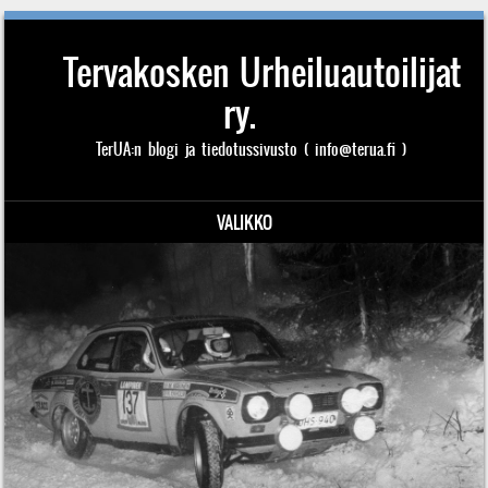
Tervakosken Urheiluautoilijat
ry.
TerUA:n blogi ja tiedotussivusto ( info@terua.fi )
VALIKKO
Siirry sisältöön