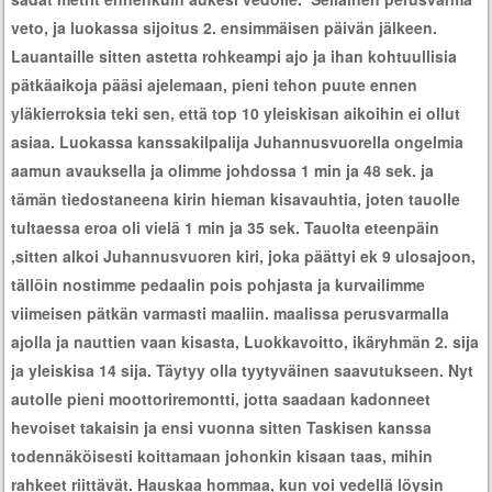
veto, ja luokassa sijoitus 2. ensimmäisen päivän jälkeen.
Lauantaille sitten astetta rohkeampi ajo ja ihan kohtuullisia
pätkäaikoja pääsi ajelemaan, pieni tehon puute ennen
yläkierroksia teki sen, että top 10 yleiskisan aikoihin ei ollut
asiaa. Luokassa kanssakilpalija Juhannusvuorella ongelmia
aamun avauksella ja olimme johdossa 1 min ja 48 sek. ja
tämän tiedostaneena kirin hieman kisavauhtia, joten tauolle
tultaessa eroa oli vielä 1 min ja 35 sek. Tauolta eteenpäin
,sitten alkoi Juhannusvuoren kiri, joka päättyi ek 9 ulosajoon,
tällöin nostimme pedaalin pois pohjasta ja kurvailimme
viimeisen pätkän varmasti maaliin. maalissa perusvarmalla
ajolla ja nauttien vaan kisasta, Luokkavoitto, ikäryhmän 2. sija
ja yleiskisa 14 sija. Täytyy olla tyytyväinen saavutukseen. Nyt
autolle pieni moottoriremontti, jotta saadaan kadonneet
hevoiset takaisin ja ensi vuonna sitten Taskisen kanssa
todennäköisesti koittamaan johonkin kisaan taas, mihin
rahkeet riittävät. Hauskaa hommaa, kun voi vedellä löysin