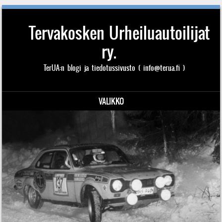
Tervakosken Urheiluautoilijat
ry.
TerUA:n blogi ja tiedotussivusto ( info@terua.fi )
VALIKKO
Siirry sisältöön