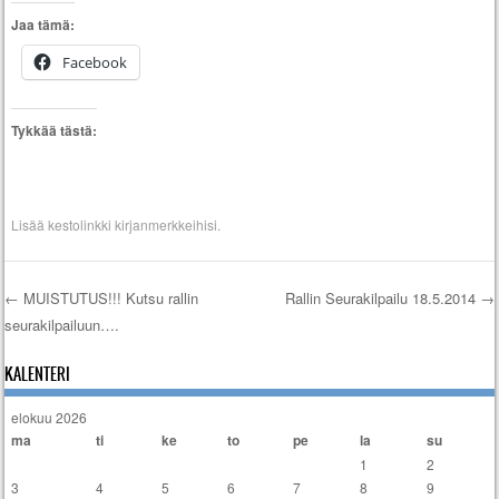
Jaa tämä:
Facebook
Tykkää tästä:
Lisää
kestolinkki
kirjanmerkkeihisi.
←
MUISTUTUS!!! Kutsu rallin
Rallin Seurakilpailu 18.5.2014
→
seurakilpailuun….
Artikkelien selaus
KALENTERI
elokuu 2026
ma
ti
ke
to
pe
la
su
1
2
3
4
5
6
7
8
9