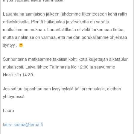
Lauantaina aamiaisen jälkeen lähdemme liikenteeseen kohti rallin
erikoiskokeita. Pientä huikopalaa ja virvoketta on varattu
matkallemme mukaan. Lauantai-illasta ei vielä tarkempaa tietoa,
mutta ainakin se on varmaa, että meidän porukallamme ohjelmaa
syntyy .
Sunnuntaina matkaamme takaisin kohti kotia kuljettajan aikataulun
mukaisesti. Laiva lähtee Tallinnasta klo 12:00 ja saavumme
Helsinkiin 14:30.
Jos sattuu tupsahtamaan kysymyksiä tai tarkennuksia, olethan
yhteydessä
Laura
laura.kaapa@terua.fi