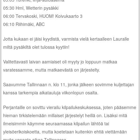
05:30 Hml, Wetterin pysäkki
06:00 Tervakoski, HUOM! Koivukaarto 3
06:10 Riihimäki, ABC
Jotta kukaan ei jäisi kyydistä, varmista vielä kertaalleen Lauralle
miltä pysäkiltä olet tulossa kyytiin!
Valitettavasti laivan aamiaiset oli myyty jo loppuun matkaa
varatessamme, mutta matkaevästä on järjestelty.
Saavumme Tallinnaan n. klo 11, jonka jälkeen sovimme kuljettajan
kanssa tarkempia aikatauluja viikonlopun osalta.
Perjantaille on sovittu vierailu kilpailukeskuksessa, joten pääsemme
hieman tirkistelemään millaiset järjestelyt heillä on. Lisäksi mitä
ilmeisimmin käymme seuraamassa kilpailun lähtöä tai
yleisöerikoiskoetta, mutta koetetaan kuitenkin ehtiä viettämään
myös vapaata aikaa Tallinnassa.