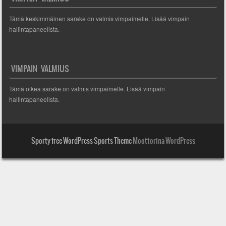
Tämä keskimmäinen sarake on valmis vimpaimelle. Lisää vimpain
hallintapaneelista.
VIMPAIN VALMIUS
Tämä oikea sarake on valmis vimpaimelle. Lisää vimpain
hallintapaneelista.
Sporty free WordPress Sports Theme
Moottorina WordPress