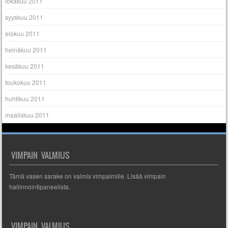
lokakuu 2011
syyskuu 2011
elokuu 2011
heinäkuu 2011
kesäkuu 2011
toukokuu 2011
huhtikuu 2011
maaliskuu 2011
VIMPAIN VALMIUS
Tämä vasen sarake on valmis vimpaimille. Lisää vimpain
hallinnointipaneelista.
VIMPAIN VALMIUS