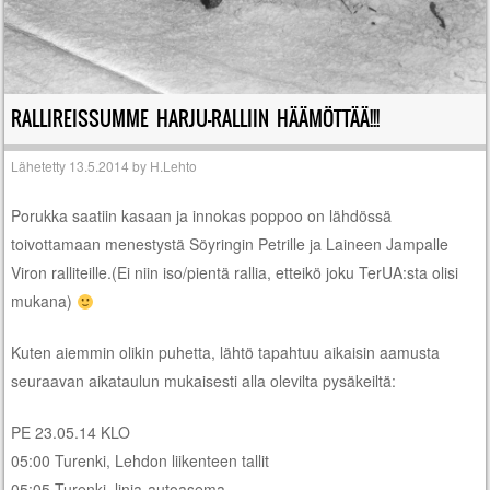
RALLIREISSUMME HARJU-RALLIIN HÄÄMÖTTÄÄ!!!
Lähetetty
13.5.2014
by
H.Lehto
Porukka saatiin kasaan ja innokas poppoo on lähdössä
toivottamaan menestystä Söyringin Petrille ja Laineen Jampalle
Viron ralliteille.(Ei niin iso/pientä rallia, etteikö joku TerUA:sta olisi
mukana)
Kuten aiemmin olikin puhetta, lähtö tapahtuu aikaisin aamusta
seuraavan aikataulun mukaisesti alla olevilta pysäkeiltä:
PE 23.05.14 KLO
05:00 Turenki, Lehdon liikenteen tallit
05:05 Turenki, linja-autoasema