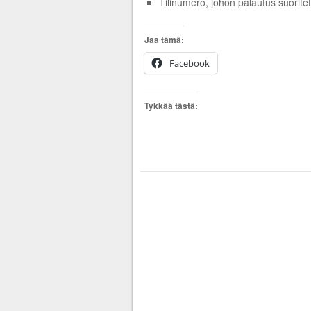
Tilinumero, johon palautus suorite
Jaa tämä:
Facebook
Tykkää tästä: