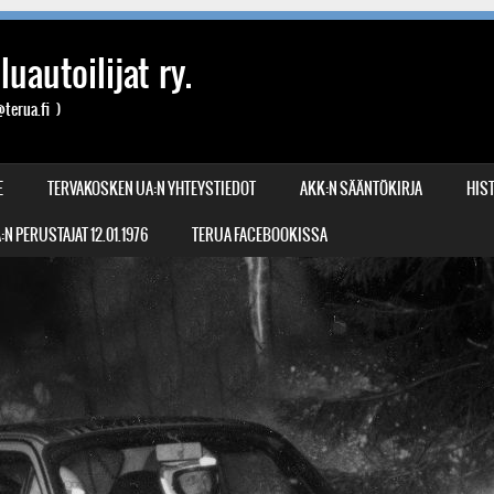
uautoilijat ry.
terua.fi )
E
TERVAKOSKEN UA:N YHTEYSTIEDOT
AKK:N SÄÄNTÖKIRJA
HIST
N PERUSTAJAT 12.01.1976
TERUA FACEBOOKISSA