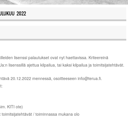
ULUKUU 2022
illeiden lisenssi palautukset ovat nyt haettavissa. Kriteereinä
 lisenssillä ajettua kilpailua, tai kaksi kilpailua ja toimitsijatehtävät.
htävä 20.12.2022 mennessä, osoitteeseen info@terua.fi.
t:
sim. KITI ote)
yt toimitsijatehtävät / toiminnassa mukana olo