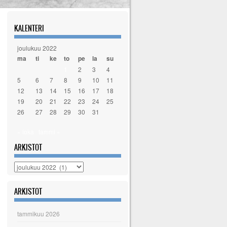
KALENTERI
joulukuu 2022
ma
ti
ke
to
pe
la
su
1
2
3
4
5
6
7
8
9
10
11
12
13
14
15
16
17
18
19
20
21
22
23
24
25
26
27
28
29
30
31
« loka
tammi »
ARKISTOT
Arkistot
ARKISTOT
tammikuu 2026