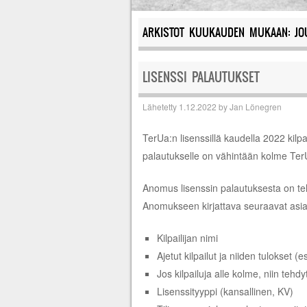
ARKISTOT KUUKAUDEN MUKAAN:
JO
LISENSSI PALAUTUKSET
Lähetetty
1.12.2022
by
Jan Lönegren
TerUa:n lisenssillä kaudella 2022 kilpa
palautukselle on vähintään kolme TerUa:n
Anomus lisenssin palautuksesta on te
Anomukseen kirjattava seuraavat asia
Kilpailijan nimi
Ajetut kilpailut ja niiden tulokset (e
Jos kilpailuja alle kolme, niin tehd
Lisenssityyppi (kansallinen, KV)