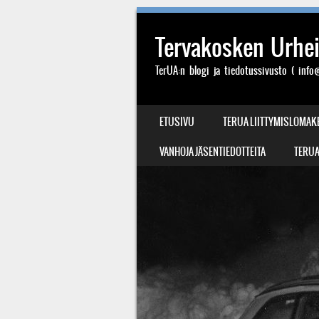
Tervakosken Urheil
TerUA:n blogi ja tiedotussivusto ( info@
SIIRRY SISÄLTÖÖN
ETUSIVU
TERUA LIITTYMISLOMAK
VALIKKO
VANHOJA JÄSENTIEDOTTEITA
TERUA: