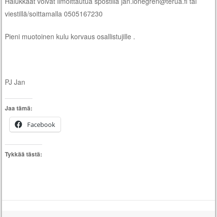
Halukkaat voivat ilmoittautua spostilla jan.lonegren@terua.fi tai
viestillä/soittamalla 0505167230
Pieni muotoinen kulu korvaus osallistujille .
PJ Jan
Jaa tämä:
Facebook
Tykkää tästä: