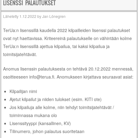
LISENSSI PALAUTUKSET
Lähetetty
1.12.2022
by
Jan Lönegren
TerUa:n lisenssillä kaudella 2022 kilpailleiden lisenssi palautukset
ovat nyt haettavissa. Kriteereinä palautukselle on vähintään kolme
TerUa:n lisenssillä ajettua kilpailua, tai kaksi kilpailua ja
toimitsijatehtävät.
Anomus lisenssin palautuksesta on tehtävä 20.12.2022 mennessä,
osoitteeseen info@terua.fi. Anomukseen kirjattava seuraavat asiat:
Kilpailijan nimi
Ajetut kilpailut ja niiden tulokset (esim. KITI ote)
Jos kilpailuja alle kolme, niin tehdyt toimitsijatehtävät /
toiminnassa mukana olo
Lisenssityyppi (kansallinen, KV)
Tilinumero, johon palautus suoritetaan