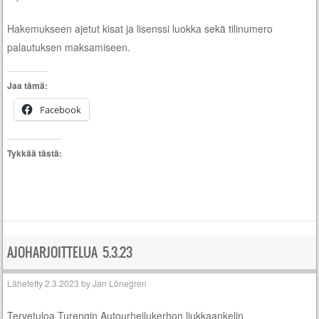
Hakemukseen ajetut kisat ja lisenssi luokka sekä tilinumero
palautuksen maksamiseen.
Jaa tämä:
Facebook
Tykkää tästä:
AJOHARJOITTELUA 5.3.23
Lähetetty
2.3.2023
by
Jan Lönegren
Tervetuloa Turengin Autourheilukerhon liukkaankelin