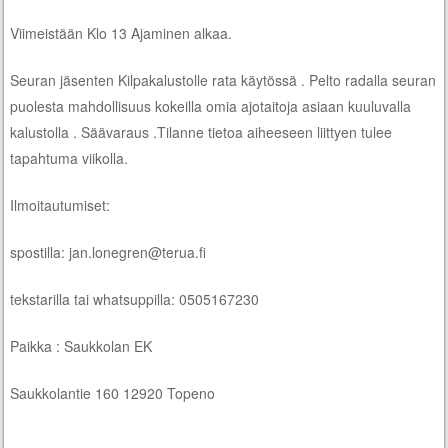
Viimeistään Klo 13 Ajaminen alkaa.
Seuran jäsenten Kilpakalustolle rata käytössä . Pelto radalla seuran
puolesta mahdollisuus kokeilla omia ajotaitoja asiaan kuuluvalla
kalustolla . Säävaraus .Tilanne tietoa aiheeseen liittyen tulee
tapahtuma viikolla.
Ilmoitautumiset:
spostilla: jan.lonegren@terua.fi
tekstarilla tai whatsuppilla: 0505167230
Paikka : Saukkolan EK
Saukkolantie 160 12920 Topeno