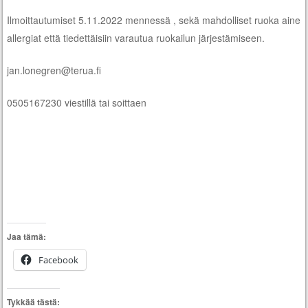
Ilmoittautumiset 5.11.2022 mennessä , sekä mahdolliset ruoka aine
allergiat että tiedettäisiin varautua ruokailun järjestämiseen.
jan.lonegren@terua.fi
0505167230 viestillä tai soittaen
Jaa tämä:
Facebook
Tykkää tästä: