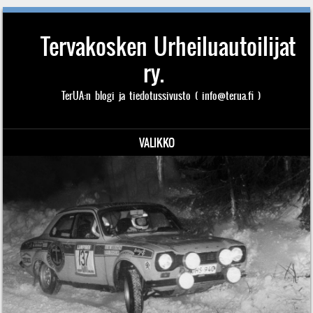
Tervakosken Urheiluautoilijat
ry.
TerUA:n blogi ja tiedotussivusto ( info@terua.fi )
VALIKKO
Siirry sisältöön