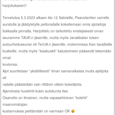
harjoitukseen!!
Tervetuloa 5.3.2023 alkaen klo 12 Saloisille, Paavolantien varrelle
auratulle ja jäädytetylle peltoradalle kokeilemaan omia ajotaitoja
liukkaalla pinnalla. Harjoittelu on tarkoitettu ensisijaisesti oman
seuramme TAUK:n jäsenille, mutta myös Janakkalan toisen
autourheiluseuran eli TerUA:n jäsenille, molemmissa ihan tavallisille
kuskeille, mutta myös ”kisakuskit” kalustoineen pääsevät tekemään
omat
kuvionsa.
Ajot suoritetaan ”yksilöllisesti” ilman samanaikaisia muita ajelijoita
eli
radalle päästetään vain riittävin välein kokeilijoita.
Ajanotosta huolehtii kukin autokunta itse.
Osanotto on ilmainen, mutta vapaaehtoinen ”kolehti”
maanomistajan
kustannuksia peittämään on varmaan OK