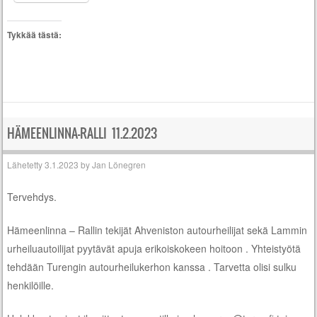
Tykkää tästä:
HÄMEENLINNA-RALLI 11.2.2023
Lähetetty
3.1.2023
by
Jan Lönegren
Tervehdys.
Hämeenlinna – Rallin tekijät Ahveniston autourheilijat sekä Lammin
urheiluautoilijat pyytävät apuja erikoiskokeen hoitoon . Yhteistyötä
tehdään Turengin autourheilukerhon kanssa . Tarvetta olisi sulku
henkilöille.