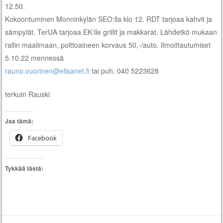
12.50.
Kokoontuminen Monninkylän SEO:lla klo 12. RDT tarjoaa kahvit ja
sämpylät. TerUA tarjoaa EK:lle grillit ja makkarat. Lähdetkö mukaan
rallin maailmaan, polttoaineen korvaus 50,-/auto. Ilmoittautumiset
5.10.22 mennessä
rauno.vuorinen@elisanet.fi
tai puh. 040 5223628
terkuin Rauski
Jaa tämä:
Facebook
Tykkää tästä: