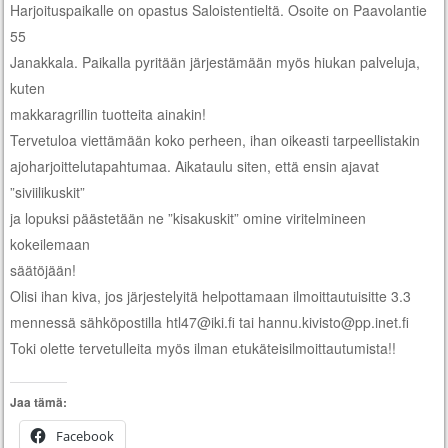
Harjoituspaikalle on opastus Saloistentieltä. Osoite on Paavolantie
55
Janakkala. Paikalla pyritään järjestämään myös hiukan palveluja,
kuten
makkaragrillin tuotteita ainakin!
Tervetuloa viettämään koko perheen, ihan oikeasti tarpeellistakin
ajoharjoittelutapahtumaa. Aikataulu siten, että ensin ajavat
”siviilikuskit”
ja lopuksi päästetään ne ”kisakuskit” omine viritelmineen
kokeilemaan
säätöjään!
Olisi ihan kiva, jos järjestelyitä helpottamaan ilmoittautuisitte 3.3
mennessä sähköpostilla htl47@iki.fi tai hannu.kivisto@pp.inet.fi
Toki olette tervetulleita myös ilman etukäteisilmoittautumista!!
Jaa tämä:
Facebook