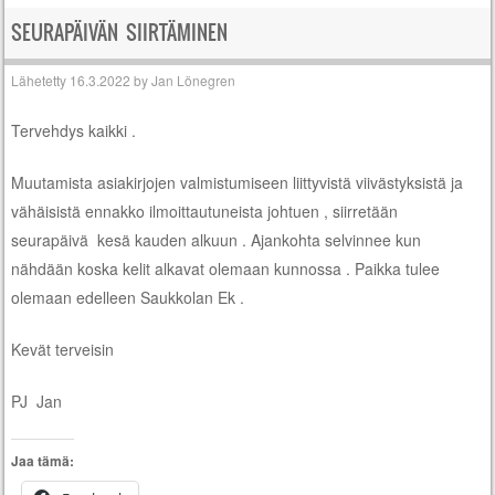
SEURAPÄIVÄN SIIRTÄMINEN
Lähetetty
16.3.2022
by
Jan Lönegren
Tervehdys kaikki .
Muutamista asiakirjojen valmistumiseen liittyvistä viivästyksistä ja
vähäisistä ennakko ilmoittautuneista johtuen , siirretään
seurapäivä kesä kauden alkuun . Ajankohta selvinnee kun
nähdään koska kelit alkavat olemaan kunnossa . Paikka tulee
olemaan edelleen Saukkolan Ek .
Kevät terveisin
PJ Jan
Jaa tämä: