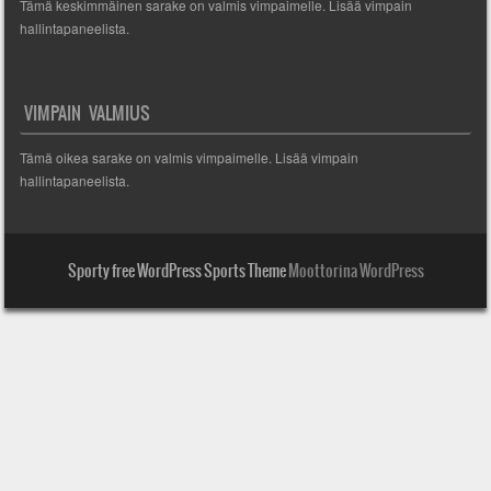
Tämä keskimmäinen sarake on valmis vimpaimelle. Lisää vimpain
hallintapaneelista.
VIMPAIN VALMIUS
Tämä oikea sarake on valmis vimpaimelle. Lisää vimpain
hallintapaneelista.
Sporty free WordPress Sports Theme
Moottorina WordPress