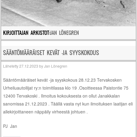
KIRJOITTAJAN ARKISTOT:
JAN LÖNEGREN
SÄÄNTÖMÄÄRÄISET KEVÄT -JA SYYSKOKOUS
Lähetetty
27.12.2023
by
Jan Lönegren
Sääntömääräiset kevät -ja syyskokous 28.12.23 Tervakosken
Urheiluautoilijat ry:n toimitilassa klo 19 .Osoitteessa Paistontie 75
12400 Tervakoski . Ilmoitus kokouksesta on ollut Janakkalan
sanomissa 21.12.2023 . Täällä vasta nyt kun ilmoituksen laatijan eli
allekirjoittaneen näppäily virheestä johtuen .
PJ Jan