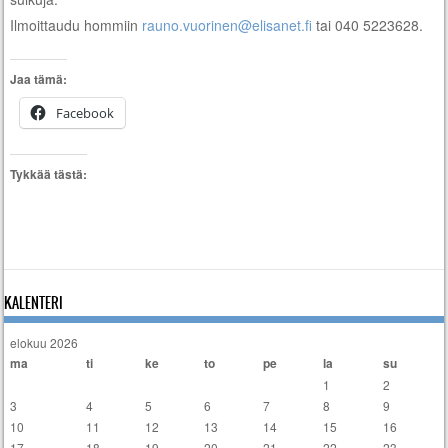
Ilmoittaudu hommiin
rauno.vuorinen@elisanet.fi
tai 040 5223628.
Jaa tämä:
Facebook
Tykkää tästä:
KALENTERI
elokuu 2026
ma
ti
ke
to
pe
la
su
1
2
3
4
5
6
7
8
9
10
11
12
13
14
15
16
17
18
19
20
21
22
23