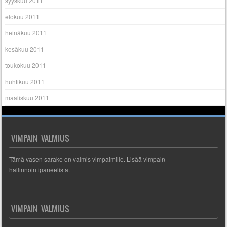
syyskuu 2011
elokuu 2011
heinäkuu 2011
kesäkuu 2011
toukokuu 2011
huhtikuu 2011
maaliskuu 2011
VIMPAIN VALMIUS
Tämä vasen sarake on valmis vimpaimille. Lisää vimpain
hallinnointipaneelista.
VIMPAIN VALMIUS