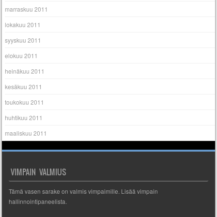
marraskuu 2011
lokakuu 2011
syyskuu 2011
elokuu 2011
heinäkuu 2011
kesäkuu 2011
toukokuu 2011
huhtikuu 2011
maaliskuu 2011
VIMPAIN VALMIUS
Tämä vasen sarake on valmis vimpaimille. Lisää vimpain
hallinnointipaneelista.