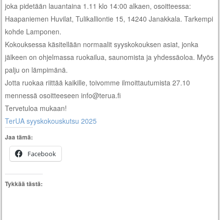
joka pidetään lauantaina 1.11 klo 14:00 alkaen, osoitteessa:
Haapaniemen Huvilat, Tulikalliontie 15, 14240 Janakkala. Tarkempi
kohde Lamponen.
Kokouksessa käsitellään normaalit syyskokouksen asiat, jonka
jälkeen on ohjelmassa ruokailua, saunomista ja yhdessäoloa. Myös
palju on lämpimänä.
Jotta ruokaa riittää kaikille, toivomme ilmoittautumista 27.10
mennessä osoitteeseen info@terua.fi
Tervetuloa mukaan!
TerUA syyskokouskutsu 2025
Jaa tämä:
Facebook
Tykkää tästä: