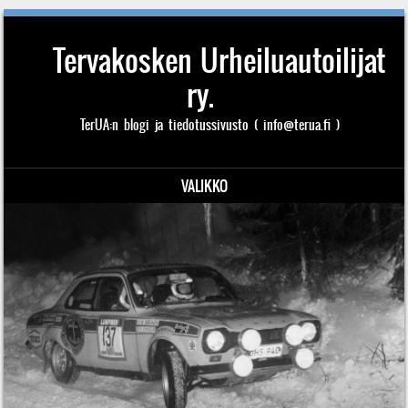
Tervakosken Urheiluautoilijat
ry.
TerUA:n blogi ja tiedotussivusto ( info@terua.fi )
VALIKKO
Siirry sisältöön