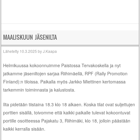
MAALISKUUN JÄSENILTA
Lähetetty
10.3.2025
by
J.Kaapa
Helmikuussa kokoonnuimme Paistossa Tervakoskella ja nyt
jatkamme jäseniltojen sarjaa Riihimäellä, RPF (Rally Promotion
Finland):n tiloissa. Paikalla myös Jarkko Miettinen kertomassa
tarkemmin toiminnasta ja kalustosta.
Ilta pidetään tiistaina 18.3 klo 18 alkaen. Koska tilat ovat suljettujen
porttien sisällä, toivomme että kaikki paikalle tulevat kokoontuvat
portille osoitteessa Pajakatu 3, Riihimäki, klo 18, jolloin päästään
kaikki kerralla sisään.