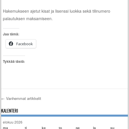
Hakemukseen ajetut kisat ja lisenssi luokka sekä tilinumero
palautuksen maksamiseen.
Jaa tämä:
Facebook
Tykkää tästä:
←
Vanhemmat artikkelit
Artikkelien selaus
KALENTERI
elokuu 2026
ma
ti
ke
to
pe
la
su