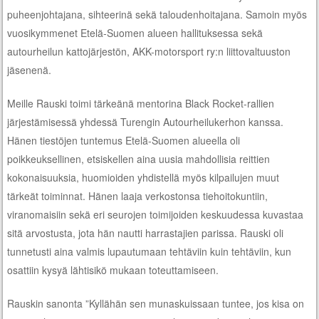
puheenjohtajana, sihteerinä sekä taloudenhoitajana. Samoin myös
vuosikymmenet Etelä-Suomen alueen hallituksessa sekä
autourheilun kattojärjestön, AKK-motorsport ry:n liittovaltuuston
jäsenenä.
Meille Rauski toimi tärkeänä mentorina Black Rocket-rallien
järjestämisessä yhdessä Turengin Autourheilukerhon kanssa.
Hänen tiestöjen tuntemus Etelä-Suomen alueella oli
poikkeuksellinen, etsiskellen aina uusia mahdollisia reittien
kokonaisuuksia, huomioiden yhdistellä myös kilpailujen muut
tärkeät toiminnat. Hänen laaja verkostonsa tiehoitokuntiin,
viranomaisiin sekä eri seurojen toimijoiden keskuudessa kuvastaa
sitä arvostusta, jota hän nautti harrastajien parissa. Rauski oli
tunnetusti aina valmis lupautumaan tehtäviin kuin tehtäviin, kun
osattiin kysyä lähtisikö mukaan toteuttamiseen.
Rauskin sanonta ”Kyllähän sen munaskuissaan tuntee, jos kisa on