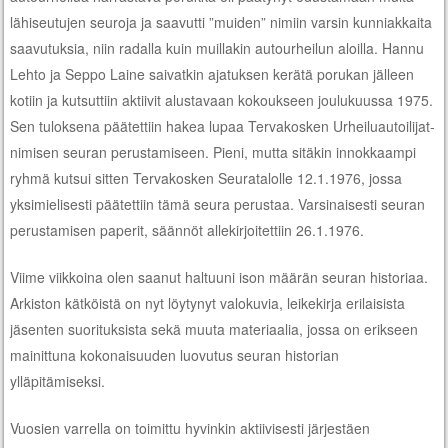
lähiseutujen seuroja ja saavutti ”muiden” nimiin varsin kunniakkaita
saavutuksia, niin radalla kuin muillakin autourheilun aloilla. Hannu
Lehto ja Seppo Laine saivatkin ajatuksen kerätä porukan jälleen
kotiin ja kutsuttiin aktiivit alustavaan kokoukseen joulukuussa 1975.
Sen tuloksena päätettiin hakea lupaa Tervakosken Urheiluautoilijat-
nimisen seuran perustamiseen. Pieni, mutta sitäkin innokkaampi
ryhmä kutsui sitten Tervakosken Seuratalolle 12.1.1976, jossa
yksimielisesti päätettiin tämä seura perustaa. Varsinaisesti seuran
perustamisen paperit, säännöt allekirjoitettiin 26.1.1976.
Viime viikkoina olen saanut haltuuni ison määrän seuran historiaa.
Arkiston kätköistä on nyt löytynyt valokuvia, leikekirja erilaisista
jäsenten suorituksista sekä muuta materiaalia, jossa on erikseen
mainittuna kokonaisuuden luovutus seuran historian
ylläpitämiseksi.
Vuosien varrella on toimittu hyvinkin aktiivisesti järjestäen