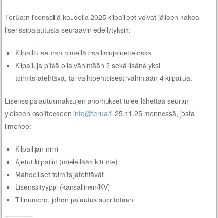
TerUa:n lisenssillä kaudella 2025 kilpailleet voivat jälleen hakea
lisenssipalautusta seuraavin edellytyksin:
Kilpailtu seuran nimellä osallistujaluettelossa
Kilpailuja pitää olla vähintään 3 sekä lisänä yksi
toimitsijatehtävä, tai vaihtoehtoisesti vähintään 4 kilpailua.
Lisenssipalautusmaksujen anomukset tulee lähettää seuran
yleiseen osoitteeseen
info@terua.fi
25.11.25 mennessä, josta
ilmenee:
Kilpailijan nimi
Ajetut kilpailut (mielellään kiti-ote)
Mahdolliset toimitsijatehtävät
Lisenssityyppi (kansallinen/KV)
Tilinumero, johon palautus suoritetaan