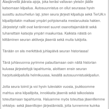
Alasjärvellä jäärata-ajoja, joka keräsi valtavan yleisön jäälle
katsomaan kilpailua. Autosuunnistus on ollut seurassa hyvin
suosittu autourheilun laji, joten seura järjesti kilpailuja sekä TerUA:n
kilpailijoitakin matkasi ympäri pohjoismaita mestaruuksia hakien.
Järjestetyt rallit ovat keränneet suuret osanottajamäärät sekä
tuhansittain katsojia ympäri maakuntaa. Kaikista näistä on
kiittäminen seuran aktiiveja jäseniä sekä muita tukijoita.
Tänään on siis merkittävä juhlapäivä seuran historiassa!
Tänä juhlavuonna pyrimme palauttamaan osin näitä historian
kulussa järjestettyjä tapahtumia, aloittaen ensin seuran
harjoituskilpailulla helmikuussa, kesällä autosuunnistuskilpailun.
Jotta seura toimii ja voi hyvin tuleviakin vuosia, joukkoomme
mahtuu aina kilpailijoita, innokkaita jäseniä sekä talkoolaisia
toteuttamaan tapahtumia. Haluamme myös toteuttaa jäsenillemme
virkistys- sekä jäseniltojen järjestämistä, jotta tunnemme kuinka