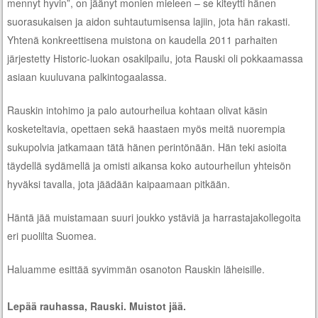
mennyt hyvin”, on jäänyt monien mieleen – se kiteytti hänen
suorasukaisen ja aidon suhtautumisensa lajiin, jota hän rakasti.
Yhtenä konkreettisena muistona on kaudella 2011 parhaiten
järjestetty Historic-luokan osakilpailu, jota Rauski oli pokkaamassa
asiaan kuuluvana palkintogaalassa.
Rauskin intohimo ja palo autourheilua kohtaan olivat käsin
kosketeltavia, opettaen sekä haastaen myös meitä nuorempia
sukupolvia jatkamaan tätä hänen perintönään. Hän teki asioita
täydellä sydämellä ja omisti aikansa koko autourheilun yhteisön
hyväksi tavalla, jota jäädään kaipaamaan pitkään.
Häntä jää muistamaan suuri joukko ystäviä ja harrastajakollegoita
eri puolilta Suomea.
Haluamme esittää syvimmän osanoton Rauskin läheisille.
Lepää rauhassa, Rauski. Muistot jää.