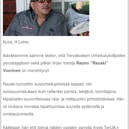
Kuva: H.Lehto
Ikäväksemme saimme tiedon, että Tervakosken Urheiluautoilijoiden
perustajajäsen sekä pitkän linjan toimija
Rauno ”Rauski”
Vuorinen
on menehtynyt.
Rauski tunnettiin autourheilupiireissä laajasti, niin
autosuunnistuksen kuin rallienkin parista, tekijänä, toimitsijana,
kilpailuiden suunnittelussa rata- ja reittipuolen johtotehtävissä. Hän
oli mukana monissa tapahtumissa suurella sydämellä ja
omistautumisella.
Kaikkiaan hän ehti toimia näiden vuosien varrella myös TerUA:n