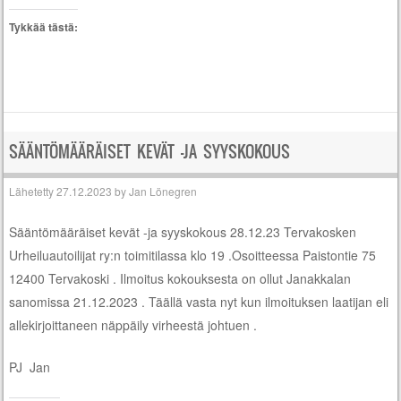
Tykkää tästä:
SÄÄNTÖMÄÄRÄISET KEVÄT -JA SYYSKOKOUS
Lähetetty
27.12.2023
by
Jan Lönegren
Sääntömääräiset kevät -ja syyskokous 28.12.23 Tervakosken
Urheiluautoilijat ry:n toimitilassa klo 19 .Osoitteessa Paistontie 75
12400 Tervakoski . Ilmoitus kokouksesta on ollut Janakkalan
sanomissa 21.12.2023 . Täällä vasta nyt kun ilmoituksen laatijan eli
allekirjoittaneen näppäily virheestä johtuen .
PJ Jan