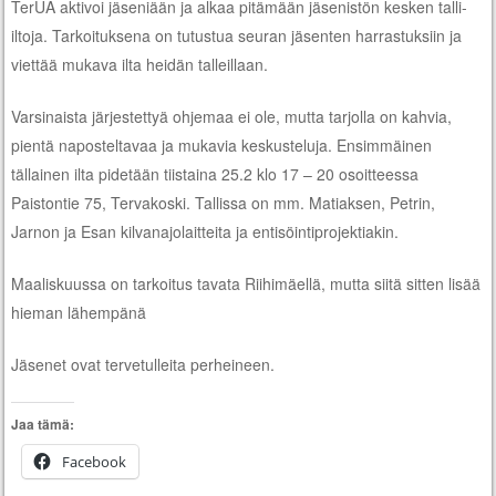
TerUA aktivoi jäseniään ja alkaa pitämään jäsenistön kesken talli-
iltoja. Tarkoituksena on tutustua seuran jäsenten harrastuksiin ja
viettää mukava ilta heidän talleillaan.
Varsinaista järjestettyä ohjemaa ei ole, mutta tarjolla on kahvia,
pientä naposteltavaa ja mukavia keskusteluja. Ensimmäinen
tällainen ilta pidetään tiistaina 25.2 klo 17 – 20 osoitteessa
Paistontie 75, Tervakoski. Tallissa on mm. Matiaksen, Petrin,
Jarnon ja Esan kilvanajolaitteita ja entisöintiprojektiakin.
Maaliskuussa on tarkoitus tavata Riihimäellä, mutta siitä sitten lisää
hieman lähempänä
Jäsenet ovat tervetulleita perheineen.
Jaa tämä:
Facebook