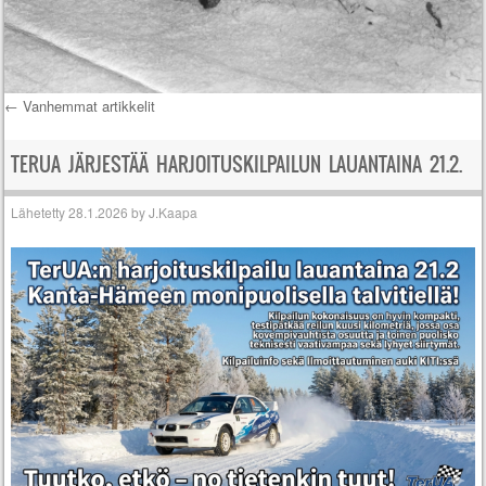
←
Vanhemmat artikkelit
Artikkelien selaus
TERUA JÄRJESTÄÄ HARJOITUSKILPAILUN LAUANTAINA 21.2.
Lähetetty
28.1.2026
by
J.Kaapa