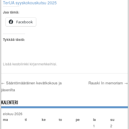
TerUA syyskokouskutsu 2025
Jaa tämä:
Facebook
Tykkää tästä:
Lisää
kestolinkki
kirjanmerkkeihisi.
←
Sääntömääräinen kevätkokous ja
Rauski In memoriam
→
jäsenilta
Artikkelien selaus
KALENTERI
elokuu 2026
ma
ti
ke
to
pe
la
su
1
2