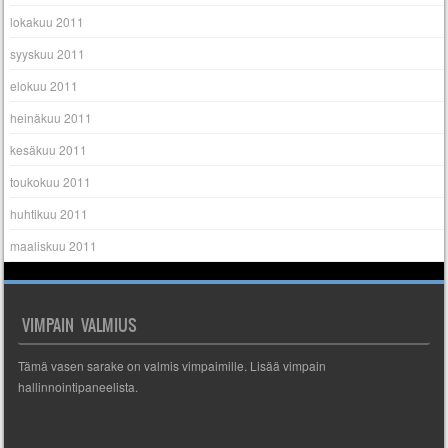
lokakuu 2011
syyskuu 2011
elokuu 2011
heinäkuu 2011
kesäkuu 2011
toukokuu 2011
huhtikuu 2011
maaliskuu 2011
VIMPAIN VALMIUS
Tämä vasen sarake on valmis vimpaimille. Lisää vimpain
hallinnointipaneelista.