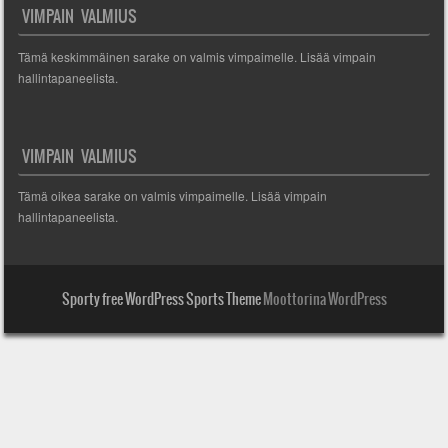
VIMPAIN VALMIUS
Tämä keskimmäinen sarake on valmis vimpaimelle. Lisää vimpain
hallintapaneelista.
VIMPAIN VALMIUS
Tämä oikea sarake on valmis vimpaimelle. Lisää vimpain
hallintapaneelista.
Sporty free WordPress Sports Theme
Moottorina WordPress