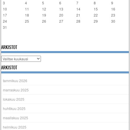
3
4
5
6
7
8
9
10
11
12
13
14
15
16
17
18
19
20
21
22
23
24
25
26
27
28
29
30
31
« tammi
ARKISTOT
Arkistot
ARKISTOT
tammikuu 2026
marraskuu 2025
lokakuu 2025
huhtikuu 2025
maaliskuu 2025
helmikuu 2025