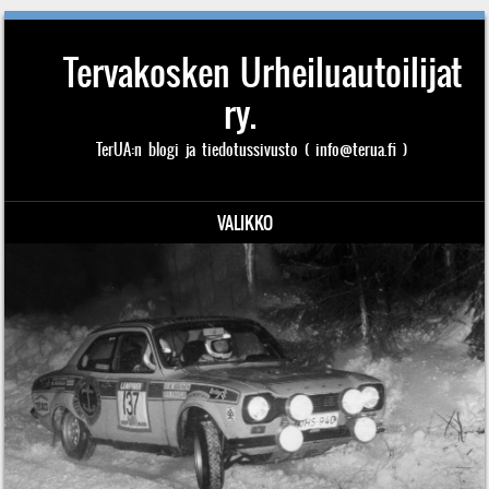
Tervakosken Urheiluautoilijat
ry.
TerUA:n blogi ja tiedotussivusto ( info@terua.fi )
VALIKKO
Siirry sisältöön