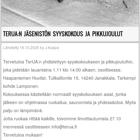
TERUA:N JÄSENISTÖN SYYSKOKOUS JA PIKKUJOULUT
Lähetetty
16.10.2025
by
J.Kaapa
Tervetuloa TerUA:n yhdistettyyn syyskokoukseen ja pikkujouluihin,
joka pidetään lauantaina 1.11 klo 14:00 alkaen, osoitteessa:
Haapaniemen Huvilat, Tulikalliontie 15, 14240 Janakkala. Tarkempi
kohde Lamponen.
Kokouksessa käsitellään normaalit syyskokouksen asiat, jonka
jälkeen on ohjelmassa ruokailua, saunomista ja yhdessäoloa. Myös
palju on lämpimänä.
Jotta ruokaa riittää kaikille, toivomme ilmoittautumista 27.10
mennessä osoitteeseen info@terua.fi
Tervetuloa mukaan!