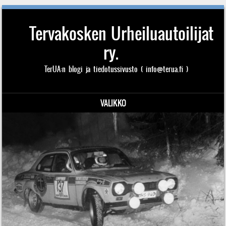
Tervakosken Urheiluautoilijat
ry.
TerUA:n blogi ja tiedotussivusto ( info@terua.fi )
VALIKKO
Siirry sisältöön