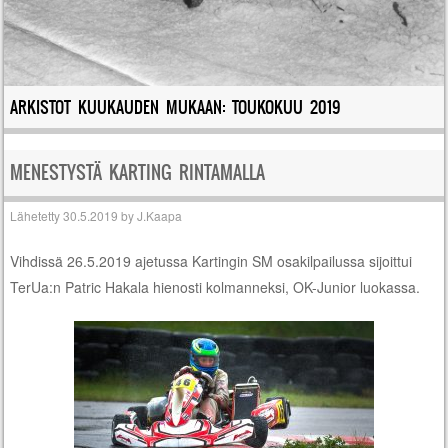
ARKISTOT KUUKAUDEN MUKAAN:
TOUKOKUU 2019
MENESTYSTÄ KARTING RINTAMALLA
Lähetetty
30.5.2019
by
J.Kaapa
Vihdissä 26.5.2019 ajetussa Kartingin SM osakilpailussa sijoittui
TerUa:n Patric Hakala hienosti kolmanneksi, OK-Junior luokassa.