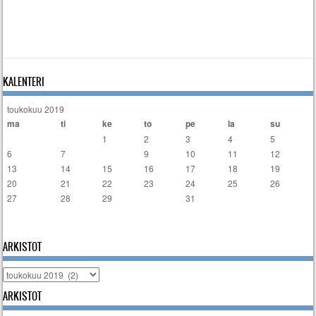
KALENTERI
toukokuu 2019
ma
ti
ke
to
pe
la
su
1
2
3
4
5
6
7
8
9
10
11
12
13
14
15
16
17
18
19
20
21
22
23
24
25
26
27
28
29
30
31
« huhti
heinä »
ARKISTOT
Arkistot
ARKISTOT