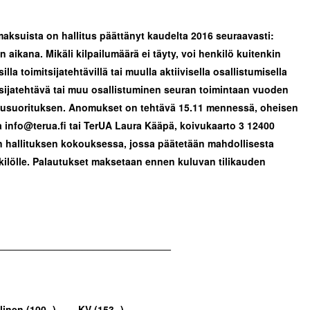
maksuista on hallitus päättänyt kaudelta 2016 seuraavasti:
 aikana. Mikäli kilpailumäärä ei täyty, voi henkilö kuitenkin
lla toimitsijatehtävillä tai muulla aktiivisella osallistumisella
sijatehtävä tai muu osallistuminen seuran toimintaan vuoden
ilusuorituksen. Anomukset on tehtävä 15.11 mennessä, oheisen
nfo@terua.fi tai TerUA Laura Kääpä, koivukaarto 3 12400
n hallituksen kokouksessa, jossa päätetään mahdollisesta
ilölle. Palautukset maksetaan ennen kuluvan tilikauden
_______________________________
inen (100,-) KV (153,-)