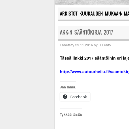
ARKISTOT KUUKAUDEN MUKAAN:
MA
AKK:N SÄÄNTÖKIRJA 2017
Lähetetty
29.11.2016
by
H.Lehto
Tässä linkki 2017 sääntöihin eri laj
http://www.autourheilu.fi/saantokir
Jaa tämä:
Facebook
Tykkää tästä: