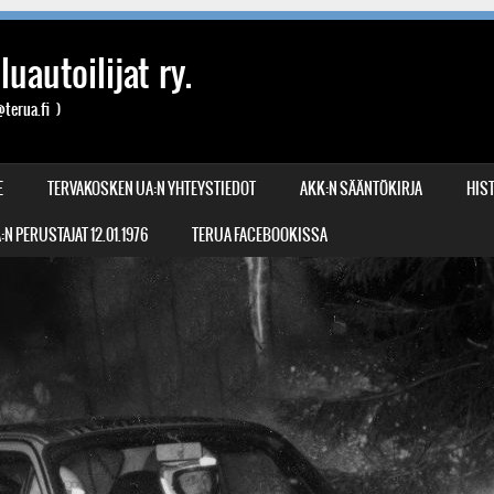
uautoilijat ry.
terua.fi )
E
TERVAKOSKEN UA:N YHTEYSTIEDOT
AKK:N SÄÄNTÖKIRJA
HIST
N PERUSTAJAT 12.01.1976
TERUA FACEBOOKISSA