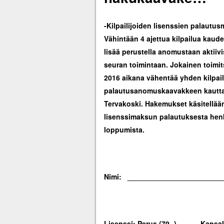
-Kilpailijoiden lisenssien palautus
Vähintään 4 ajettua kilpailua kauden
lisää perustella anomustaan aktiivisi
seuran toimintaan. Jokainen toimit
2016 aikana vähentää yhden kilpa
palautusanomuskaavakkeen kautta i
Tervakoski. Hakemukset käsitellää
lisenssimaksun palautuksesta henk
loppumista.
Nimi: ________________________
Lisenssi: Perus (79,-) Kansall