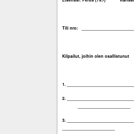
Tili nro: _____________________
Kilpailut, joihin ole
1. _________________________
2. ___________________________
______________________
3. ________________________
______________________