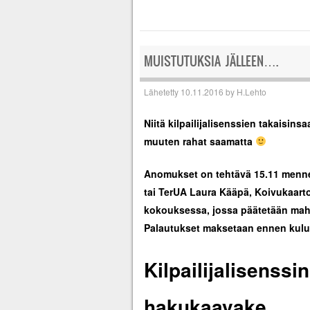
MUISTUTUKSIA JÄLLEEN….
Lähetetty
10.11.2016
by
H.Lehto
Niitä kilpailijalisenssien takaisin
muuten rahat saamatta
Anomukset on tehtävä 15.11 menne
tai TerUA Laura Kääpä, Koivukaarto
kokouksessa, jossa päätetään mahd
Palautukset maksetaan ennen kuluv
Kilpailijalisenss
hakukaavake…