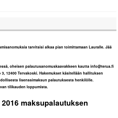
saamisanomuksia tarvitsisi alkaa pian toimittamaan Lauralle. Jää
ssä, oheisen palautusanomuskaavakkeen kautta info@terua.fi
 3, 12400 Tervakoski. Hakemukset käsitellään hallituksen
ollisesta lisenssimaksun palautuksesta henkilölle.
an tilikauden loppumista.
in 2016 maksupalautuksen