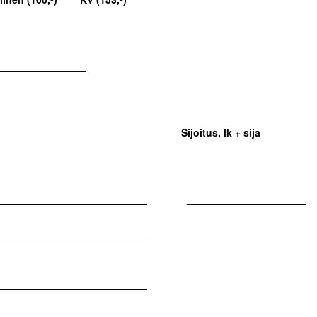
________________
n osallistunut Sijoitus, lk + sija
_____________________________ _____________________
___________________________
______________________________