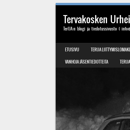
Tervakosken Urheil
TerUA:n blogi ja tiedotussivusto ( info@
SIIRRY SISÄLTÖÖN
ETUSIVU
TERUA LIITTYMISLOMAK
VALIKKO
VANHOJA JÄSENTIEDOTTEITA
TERUA: