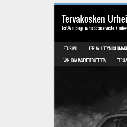
Tervakosken Urheil
TerUA:n blogi ja tiedotussivusto ( info@
SIIRRY SISÄLTÖÖN
ETUSIVU
TERUA LIITTYMISLOMAK
VALIKKO
VANHOJA JÄSENTIEDOTTEITA
TERUA: