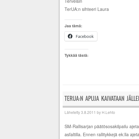
Terveisin
TerUA:n sihteeri Laura
Jaa tämä:
Facebook
Tykkää tästä:
TERUA:N APUJA KAIVATAAN JÄLLEEN
Lähetetty
3.8.2011
by
H.Lehto
SM-Rallisarjan päätösosakilpailu ajet
asfaltilla. Ennen rallitykkejä ek:lla ajet