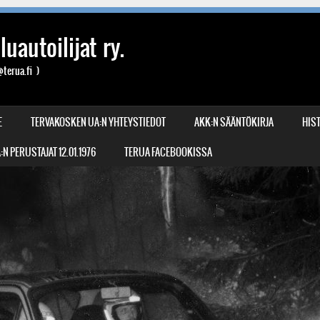
uautoilijat ry.
terua.fi )
E
TERVAKOSKEN UA:N YHTEYSTIEDOT
AKK:N SÄÄNTÖKIRJA
HIST
N PERUSTAJAT 12.01.1976
TERUA FACEBOOKISSA