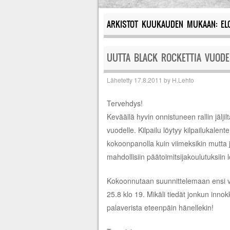
ARKISTOT KUUKAUDEN MUKAAN:
EL
UUTTA BLACK ROCKETTIA VUODEL
Lähetetty
17.8.2011
by
H.Lehto
Tervehdys!
Keväällä hyvin onnistuneen rallin jäljil
vuodelle. Kilpailu löytyy kilpailukalent
kokoonpanolla kuin viimeksikin mutta 
mahdollisiin päätoimitsijakoulutuksiin 
Kokoonnutaan suunnittelemaan ensi 
25.8 klo 19. Mikäli tiedät jonkun innok
palaverista eteenpäin hänellekin!