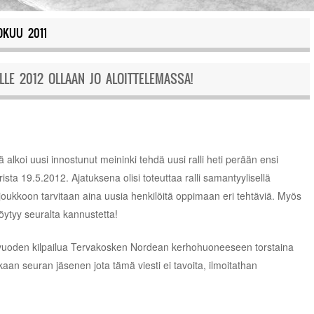
OKUU 2011
LE 2012 OLLAAN JO ALOITTELEMASSA!
tä alkoi uusi innostunut meininki tehdä uusi ralli heti perään ensi
erista 19.5.2012. Ajatuksena olisi toteuttaa ralli samantyylisellä
joukkoon tarvitaan aina uusia henkilöitä oppimaan eri tehtäviä. Myös
löytyy seuralta kannustetta!
vuoden kilpailua Tervakosken Nordean kerhohuoneeseen torstaina
kaan seuran jäsenen jota tämä viesti ei tavoita, ilmoitathan