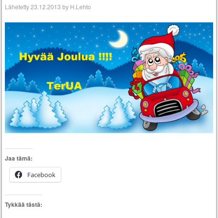
Lähetetty
23.12.2013
by
H.Lehto
Jaa tämä:
Facebook
Tykkää tästä: