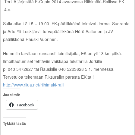
TerUA järjestää F-Cupin 2014 avaavassa Riihimäki-Rallissa EK
4:n.
Sulkuaika 12.15 – 19.00. EK-päällikköinä toimivat Jorma Suoranta
ja Arto Yli-Leskijärvi, turvapäällikkönä Hörö Aaltonen ja JV-
päällikkönä Rauski Vuorinen.
Hommiin tarvitaan runsaasti toimitsijoita, EK on yli 13 km pitkä.
Ilmoittautumiset tehtäviin vaikkapa tekstarilla Jorkille
p. 040 5472627 tai Rauskille 040 5223628 5.1. mennessä.
Tervetuloa tekemään Riksurallin parasta EK:ta !
http://www.riiua.net/riihimaki-ralli
Jaa tämä:
Facebook
Tykkää tästä: