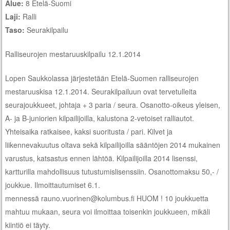
Alue:
8 Etelä-Suomi
Laji:
Ralli
Taso:
Seurakilpailu
Ralliseurojen mestaruuskilpailu 12.1.2014
Lopen Saukkolassa järjestetään Etelä-Suomen ralliseurojen
mestaruuskisa 12.1.2014. Seurakilpailuun ovat tervetulleita
seurajoukkueet, johtaja + 3 paria / seura. Osanotto-oikeus yleisen,
A- ja B-juniorien kilpailijoilla, kalustona 2-vetoiset ralliautot.
Yhteisaika ratkaisee, kaksi suoritusta / pari. Kilvet ja
liikennevakuutus oltava sekä kilpailijoilla sääntöjen 2014 mukainen
varustus, katsastus ennen lähtöä. Kilpailijoilla 2014 lisenssi,
kartturilla mahdollisuus tutustumislisenssiin. Osanottomaksu 50,- /
joukkue. Ilmoittautumiset 6.1.
mennessä rauno.vuorinen@kolumbus.fi HUOM ! 10 joukkuetta
mahtuu mukaan, seura voi ilmoittaa toisenkin joukkueen, mikäli
kiintiö ei täyty.