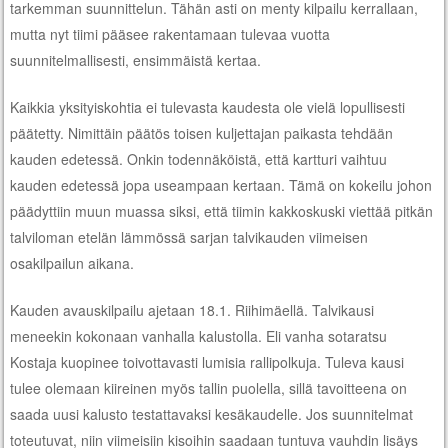
tarkemman suunnittelun. Tähän asti on menty kilpailu kerrallaan,
mutta nyt tiimi pääsee rakentamaan tulevaa vuotta
suunnitelmallisesti, ensimmäistä kertaa.
Kaikkia yksityiskohtia ei tulevasta kaudesta ole vielä lopullisesti
päätetty. Nimittäin päätös toisen kuljettajan paikasta tehdään
kauden edetessä. Onkin todennäköistä, että kartturi vaihtuu
kauden edetessä jopa useampaan kertaan. Tämä on kokeilu johon
päädyttiin muun muassa siksi, että tiimin kakkoskuski viettää pitkän
talviloman etelän lämmössä sarjan talvikauden viimeisen
osakilpailun aikana.
Kauden avauskilpailu ajetaan 18.1. Riihimäellä. Talvikausi
meneekin kokonaan vanhalla kalustolla. Eli vanha sotaratsu
Kostaja kuopinee toivottavasti lumisia rallipolkuja. Tuleva kausi
tulee olemaan kiireinen myös tallin puolella, sillä tavoitteena on
saada uusi kalusto testattavaksi kesäkaudelle. Jos suunnitelmat
toteutuvat, niin viimeisiin kisoihin saadaan tuntuva vauhdin lisäys