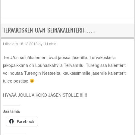
TERVAKOSKEN UA:N SEINÄKALENTERIT……
Lähetetty
18.12.2013
by
H.Lehto
TerUA:n seinäkalenterit ovat jaossa jäsenille. Tervakoskella
jakopaikkana on Lounaskahvila Tervamiilu, Turengissa kalenterit
voi noutaa Turengin Nesteeltä, kaukaisimmille jäsenille kalenterit
tulee postitse
HYVÄÄ JOULUA KOKO JÄSENISTÖLLE !!!!!!
Jaa tämä:
Facebook