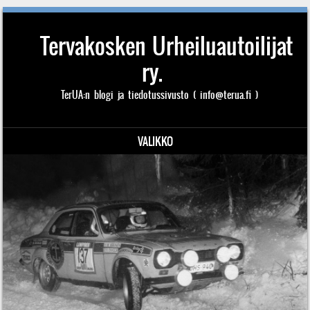
Tervakosken Urheiluautoilijat
ry.
TerUA:n blogi ja tiedotussivusto ( info@terua.fi )
VALIKKO
Siirry sisältöön