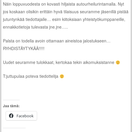
Näin loppuvuodesta on kovasti hiljaista autourheilurintamalla. Nyt
jos koskaan olisikin erittäin hyvä tilaisuus seuramme jäsenillä pistää
jutuntynkää tiedottajalle… esim kiitoksiaan yhteistyökumppaneille,
ennakkotietoja tulevasta jne.jne…..
Palsta on todella avoin ottamaan aineistoa jalostukseen…
RYHDISTÄYTYKÄÄ!!!!!
Uudet seuramme tulokkaat, kertokaa tekin aikomuksistanne
T:juttupulaa poteva tiedottelija
Jaa tämä:
Facebook