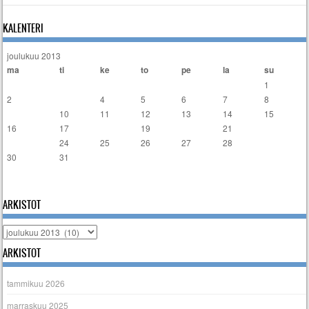
KALENTERI
joulukuu 2013
ma
ti
ke
to
pe
la
su
1
2
3
4
5
6
7
8
9
10
11
12
13
14
15
16
17
18
19
20
21
22
23
24
25
26
27
28
29
30
31
« marras
tammi »
ARKISTOT
Arkistot
ARKISTOT
tammikuu 2026
marraskuu 2025