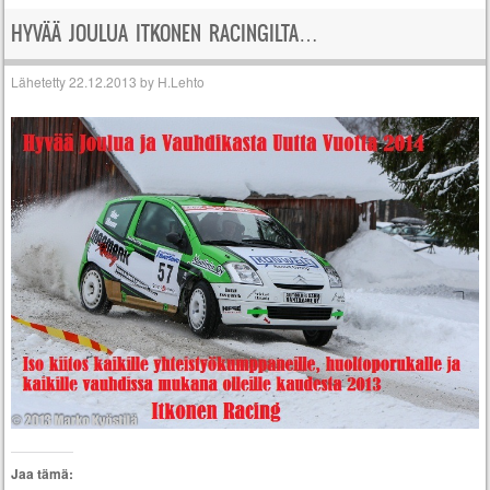
HYVÄÄ JOULUA ITKONEN RACINGILTA…
Lähetetty
22.12.2013
by
H.Lehto
Jaa tämä: