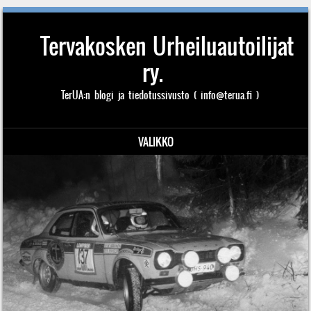
Tervakosken Urheiluautoilijat
ry.
TerUA:n blogi ja tiedotussivusto ( info@terua.fi )
VALIKKO
Siirry sisältöön