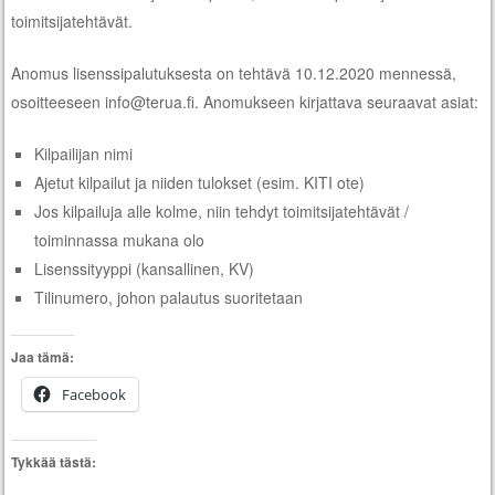
toimitsijatehtävät.
Anomus lisenssipalutuksesta on tehtävä 10.12.2020 mennessä,
osoitteeseen info@terua.fi. Anomukseen kirjattava seuraavat asiat:
Kilpailijan nimi
Ajetut kilpailut ja niiden tulokset (esim. KITI ote)
Jos kilpailuja alle kolme, niin tehdyt toimitsijatehtävät /
toiminnassa mukana olo
Lisenssityyppi (kansallinen, KV)
Tilinumero, johon palautus suoritetaan
Jaa tämä:
Facebook
Tykkää tästä: