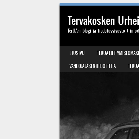
Tervakosken Urheil
TerUA:n blogi ja tiedotussivusto ( info@
SIIRRY SISÄLTÖÖN
ETUSIVU
TERUA LIITTYMISLOMAK
VALIKKO
VANHOJA JÄSENTIEDOTTEITA
TERUA: