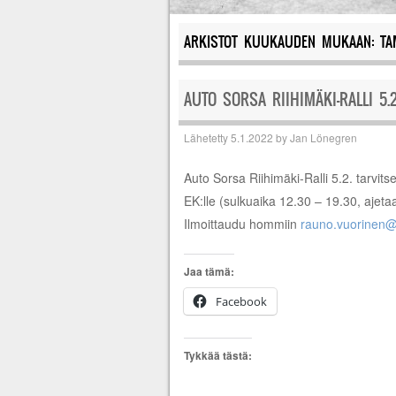
ARKISTOT KUUKAUDEN MUKAAN:
TA
AUTO SORSA RIIHIMÄKI-RALLI 5.2
Lähetetty
5.1.2022
by
Jan Lönegren
Auto Sorsa Riihimäki-Ralli 5.2. tarvi
EK:lle (sulkuaika 12.30 – 19.30, ajetaa
Ilmoittaudu hommiin
rauno.vuorinen@e
Jaa tämä:
Facebook
Tykkää tästä: