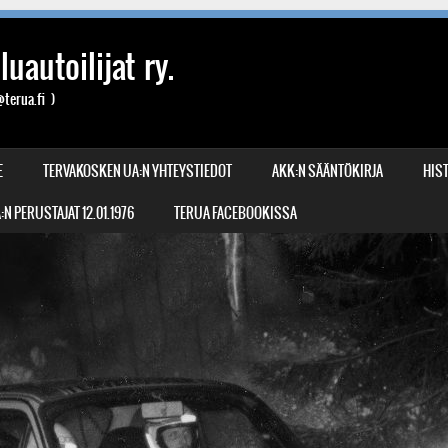
uautoilijat ry.
terua.fi )
E
TERVAKOSKEN UA:N YHTEYSTIEDOT
AKK:N SÄÄNTÖKIRJA
HIST
N PERUSTAJAT 12.01.1976
TERUA FACEBOOKISSA