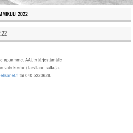
MMIKUU 2022
.22
tsee apuamme. AAU:n järjestämälle
n vain kerran) tarvitaan sulkuja.
lisanet.fi
tai 040 5223628.