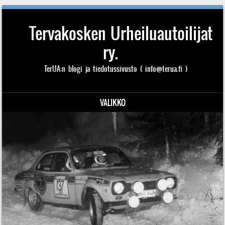
Tervakosken Urheiluautoilijat
ry.
TerUA:n blogi ja tiedotussivusto ( info@terua.fi )
VALIKKO
Siirry sisältöön