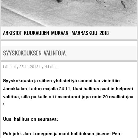
ARKISTOT KUUKAUDEN MUKAAN:
MARRASKUU 2018
SYYSKOKOUKSEN VALINTOJA.
Lähetetty
25.11.2018
by
H.Lehto
Syyskokousta ja siihen yhdistettyä saunailtaa vietettiin
Janakkalan Ladun majalla 24.11, Uusi hallitus saatiin helposti
valittua, sillä paikalle oli ilmaantunut jopa noin 20 osallistujaa
!
Uusi hallitus on seuraava:
Puh.joht. Jan Lönegren ja muut hallituksen jäsenet Petri