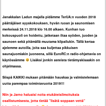
Janakkalan Ladun majalla pidämme TerUA:n vuoden 2018
päättäjäiset syyskokouksen, hyvän ruoan ja saunomisen
merkeissä 24.11.2018 klo 16.00 alkaen. Kunhan tuo
kokouspuoli on hoidettu, jatketaan iltaa syöden, juoden ja
saunoen sekä pitämällä muutama kilpailukin. Tällä kertaa
ajelemme autoilla, joita saa kuljettaa pikkuisen
saunajuomiakin juoneena, sillä EuroRC:n radio-ohjattavia on
käytössämme
Lisäksi jonkin asteista tietämyskisaakin on
ohjelmassa.
Siispä KAIKKI mukaan pitämään hauskaa ja valmistelemaan
uutta parempaa toimintavuotta 2019!!!
Niin ja Jarno haluaisi noita etukäteisilmoituksia
osallistumisesta, jotta tietää ”lisätä soppaan vettä”