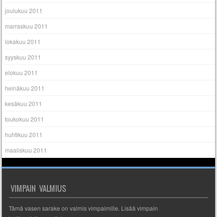
joulukuu 2011
marraskuu 2011
lokakuu 2011
syyskuu 2011
elokuu 2011
heinäkuu 2011
kesäkuu 2011
toukokuu 2011
huhtikuu 2011
maaliskuu 2011
VIMPAIN VALMIUS
Tämä vasen sarake on valmis vimpaimille. Lisää vimpain