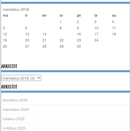
marraskuu 2018
ma
ti
ke
to
pe
la
su
1
2
3
4
5
6
7
8
9
10
11
12
13
14
15
16
17
18
19
20
21
22
23
24
25
26
27
28
29
30
« loka
joulu »
ARKISTOT
Arkistot
ARKISTOT
tammikuu 2026
marraskuu 2025
lokakuu 2025
huhtikuu 2025