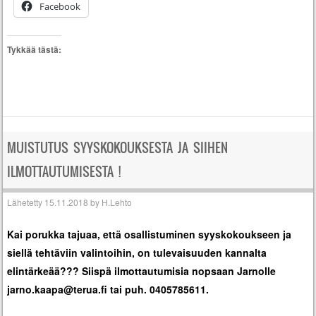
Facebook
Tykkää tästä:
MUISTUTUS SYYSKOKOUKSESTA JA SIIHEN
ILMOTTAUTUMISESTA !
Lähetetty
15.11.2018
by
H.Lehto
Kai porukka tajuaa, että osallistuminen syyskokoukseen ja
siellä tehtäviin valintoihin, on tulevaisuuden kannalta
elintärkeää??? Siispä ilmottautumisia nopsaan Jarnolle
jarno.kaapa@terua.fi tai puh. 0405785611.