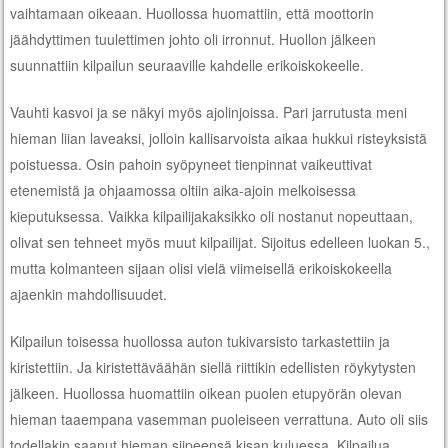
vaihtamaan oikeaan. Huollossa huomattiin, että moottorin
jäähdyttimen tuulettimen johto oli irronnut. Huollon jälkeen
suunnattiin kilpailun seuraaville kahdelle erikoiskokeelle.
Vauhti kasvoi ja se näkyi myös ajolinjoissa. Pari jarrutusta meni
hieman liian laveaksi, jolloin kallisarvoista aikaa hukkui risteyksistä
poistuessa. Osin pahoin syöpyneet tienpinnat vaikeuttivat
etenemistä ja ohjaamossa oltiin aika-ajoin melkoisessa
kieputuksessa. Vaikka kilpailijakaksikko oli nostanut nopeuttaan,
olivat sen tehneet myös muut kilpailijat. Sijoitus edelleen luokan 5.,
mutta kolmanteen sijaan olisi vielä viimeisellä erikoiskokeella
ajaenkin mahdollisuudet.
Kilpailun toisessa huollossa auton tukivarsisto tarkastettiin ja
kiristettiin. Ja kiristettäväähän siellä riittikin edellisten röykytysten
jälkeen. Huollossa huomattiin oikean puolen etupyörän olevan
hieman taaempana vasemman puoleiseen verrattuna. Auto oli siis
todellakin saanut hieman siipeensä kisan kuluessa. Kilpailua