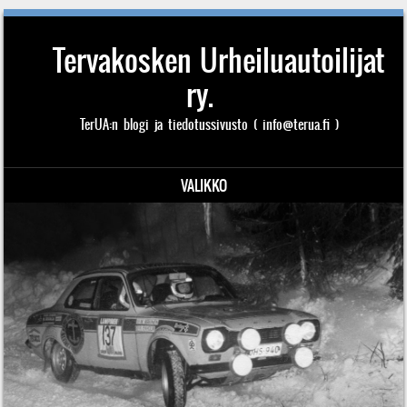
Tervakosken Urheiluautoilijat
ry.
TerUA:n blogi ja tiedotussivusto ( info@terua.fi )
VALIKKO
Siirry sisältöön