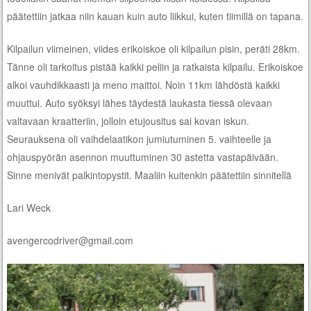
päätettiin jatkaa niin kauan kuin auto liikkui, kuten tiimillä on tapana.
Kilpailun viimeinen, viides erikoiskoe oli kilpailun pisin, peräti 28km.
Tänne oli tarkoitus pistää kaikki peliin ja ratkaista kilpailu. Erikoiskoe
alkoi vauhdikkaasti ja meno maittoi. Noin 11km lähdöstä kaikki
muuttui. Auto syöksyi lähes täydestä laukasta tiessä olevaan
valtavaan kraatteriin, jolloin etujousitus sai kovan iskun.
Seurauksena oli vaihdelaatikon jumiutuminen 5. vaihteelle ja
ohjauspyörän asennon muuttuminen 30 astetta vastapäivään.
Sinne menivät palkintopystit. Maaliin kuitenkin päätettiin sinnitellä
Lari Weck
avengercodriver@gmail.com