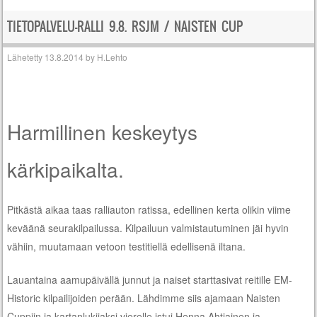
TIETOPALVELU-RALLI 9.8. RSJM / NAISTEN CUP
Lähetetty
13.8.2014
by
H.Lehto
Harmillinen keskeytys
kärkipaikalta.
Pitkästä aikaa taas ralliauton ratissa, edellinen kerta olikin viime
keväänä seurakilpailussa. Kilpailuun valmistautuminen jäi hyvin
vähiin, muutamaan vetoon testitiellä edellisenä iltana.
Lauantaina aamupäivällä junnut ja naiset starttasivat reitille EM-
Historic kilpailijoiden perään. Lähdimme siis ajamaan Naisten
Cuppiin ja kartanlukijaksi vierelle istui Henna Ahtiainen ja