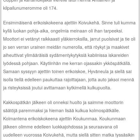
kilpailunumeromme oli 174.
Ensimmäisenä erikoiskokeena ajettiin Koivukehä. Sinne tuli kumma
kyllä luokan pohja-aika, ongelmia meinaan oli ihan tarpeeksi.
Moottori ei vetänyt raikkaasti yläkierroksilla, jarrut puolsivat ja tie oli
jo sen verran urainen meidän numerolla, että röykyt ja maakivet
aiheuttivat ylimääräisiä sydämentykytyksiä kabiinissa iskareiden
lyödessä pohjaan. Käytiinhän me kerran ojassakin ykköspätkällä.
Samaan syssyyn ajettiin toinen erikoiskoe, Hyväneula ja siellä sai
isolla tiellä edelleen paukuttaa rajoittajaan, jotta auto jaksoi mennä
ja risteyksissä joutui avittamaan kytkimellä kulkupuolta.
Kakkospätkän jälkeen oli onneksi huolto ja saimme moottorin
säätöjä paremmaksi ja hieman lisää kulkua kolmospätkälle.
Kolmantena erikoiskokeena ajettiin Koukunmaa. Koukunmaan
jälkeen olimme edelleen luokkajohdossa ja seuraavana oli
uudelleen vuorossa Koivukehä, mutta siellä sitten matka tyssäsikin