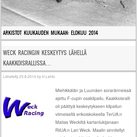
ARKISTOT KUUKAUDEN MUKAAN:
ELOKUU 2014
WECK RACINGIN KESKEYTYS LÄHELLÄ
KAAKKOISRALLISSA…
Lähetetty
25.8.2014
by
H.Lehto
Miehikkälän ja Luumäen soraränneissä
ajettu F-cupin osakilpailu, Kaakkoisralli
oli päättyä keskeytykseen kilpailun
viimeisellä erikoiskokeella TerUA:n
Matias Weckiltä kartanlukijanaan
RiiUA:n Lari Weck. Maalin sinnitellyt