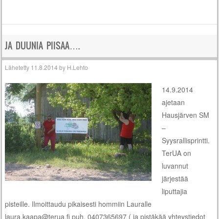
JA DUUNIA PIISAA….
Lähetetty
11.8.2014
by
H.Lehto
14.9.2014
ajetaan
Hausjärven SM
–
Syysrallisprintti.
TerUA on
luvannut
järjestää
liputtajia
pisteille. Ilmoittaudu pikaisesti hommiin Lauralle
laura.kaapa@terua.fi puh. 0407365697 ( ja pistäkää yhteystiedot