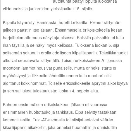
autokunta päätyi lopulta luokkansa
viidenneksi ja junioreiden yleiskilpailun 15. sijalle.
Kilpailu käynnistyi Haminasta, hotelli Leikarilta. Pienen siirtymän
jälkeen päästiin itse asiaan. Ensimmäisellä erikoiskokeella kesän
harjoittelemattomuus näkyi ajamisessa. Kaikkiin paikkoihin ei tultu
ihan täysillä ja se näkyi myös kellossa. Tuloksena luokan 5. sija
seitsemän sekunnin erolla edelliseen kilpailijapariin. Tekniikkahuolet
alkoivat seuraavalla siirtymällä. Toisen erikoiskokeen AT-jonossa
moottorin lämmöt nousivat punaiselle, mutta onneksi startti ei
myöhästynyt ja liikkeelle lähdettiin ennen kuin moottori olisi
aloittanut kokkihommat. Toiselle erikoiskokeelle ajorytmi alkoi löytyä
ja sen sai lukea tulostaulusta: luokan 4. nopein aika.
Kahden ensimmäisen erikoiskokeen jälkeen oli vuorossa
ensimmäinen huoltotauko ja tankkaus. Eipä selvitty tästäkään
kommelluksitta. Tulo-AT-asemalla toimitsijat antoivat väärän
kilpailijaparin aikakortin, joka onneksi huomattiin ja onnistuttiin