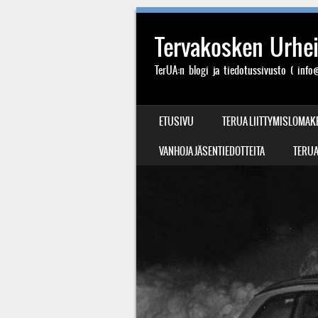
Tervakosken Urheil
TerUA:n blogi ja tiedotussivusto ( info@
SIIRRY SISÄLTÖÖN
ETUSIVU
TERUA LIITTYMISLOMAK
VALIKKO
VANHOJA JÄSENTIEDOTTEITA
TERUA: