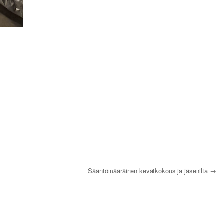
Sääntömääräinen kevätkokous ja jäsenilta
→
s