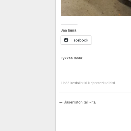
Jaa tämä:
Facebook
Tykkää tästä:
Lisää
kestolinkki
kirjanmerkkeihisi.
←
Jäsenistön talli-ilta
Artikkelien selau