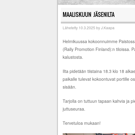
MAALISKUUN JÄSENILTA
Lähetetty
10.3.2025
by
J.Kaapa
Helmikuussa kokoonnuimme Paistossa T
(Rally Promotion Finland):n tiloissa.
kalustosta.
Ilta pidetään tiistaina 18.3 klo 18 alka
paikalle tulevat kokoontuvat portille os
sisään.
Tarjolla on tuttuun tapaan kahvia ja pi
juttuseuraa.
Tervetuloa mukaan!