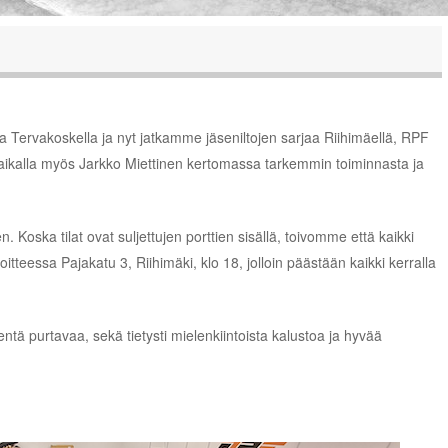
ervakoskella ja nyt jatkamme jäseniltojen sarjaa Riihimäellä, RPF
 Paikalla myös Jarkko Miettinen kertomassa tarkemmin toiminnasta ja
en. Koska tilat ovat suljettujen porttien sisällä, toivomme että kaikki
oitteessa Pajakatu 3, Riihimäki, klo 18, jolloin päästään kaikki kerralla
entä purtavaa, sekä tietysti mielenkiintoista kalustoa ja hyvää