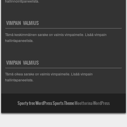
hallinnointipaneelista.
VIMPAIN VALMIUS
Tämä keskimmäinen sarake on valmis vimpaimelle. Lisää vimpain
hallintapaneelista.
VIMPAIN VALMIUS
Tämä oikea sarake on valmis vimpaimelle. Lisää vimpain
hallintapaneelista.
Sporty free WordPress Sports Theme
Moottorina WordPress