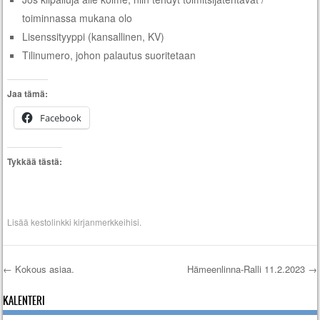
toiminnassa mukana olo
Lisenssityyppi (kansallinen, KV)
Tilinumero, johon palautus suoritetaan
Jaa tämä:
Facebook
Tykkää tästä:
Lisää
kestolinkki
kirjanmerkkeihisi.
←
Kokous asiaa.
Hämeenlinna-Ralli 11.2.2023
→
Artikkelien selaus
KALENTERI