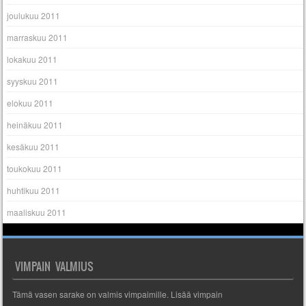
joulukuu 2011
marraskuu 2011
lokakuu 2011
syyskuu 2011
elokuu 2011
heinäkuu 2011
kesäkuu 2011
toukokuu 2011
huhtikuu 2011
maaliskuu 2011
VIMPAIN VALMIUS
Tämä vasen sarake on valmis vimpaimille. Lisää vimpain