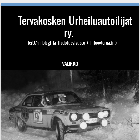
Tervakosken Urheiluautoilijat
ry.
TerUA:n blogi ja tiedotussivusto ( info@terua.fi )
VALIKKO
Siirry sisältöön