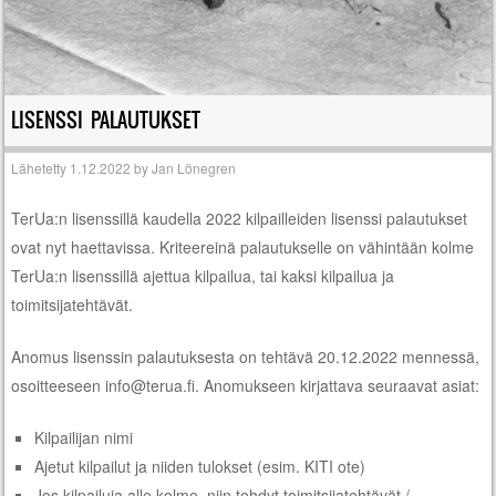
LISENSSI PALAUTUKSET
Lähetetty
1.12.2022
by
Jan Lönegren
TerUa:n lisenssillä kaudella 2022 kilpailleiden lisenssi palautukset
ovat nyt haettavissa. Kriteereinä palautukselle on vähintään kolme
TerUa:n lisenssillä ajettua kilpailua, tai kaksi kilpailua ja
toimitsijatehtävät.
Anomus lisenssin palautuksesta on tehtävä 20.12.2022 mennessä,
osoitteeseen info@terua.fi. Anomukseen kirjattava seuraavat asiat:
Kilpailijan nimi
Ajetut kilpailut ja niiden tulokset (esim. KITI ote)
Jos kilpailuja alle kolme, niin tehdyt toimitsijatehtävät /