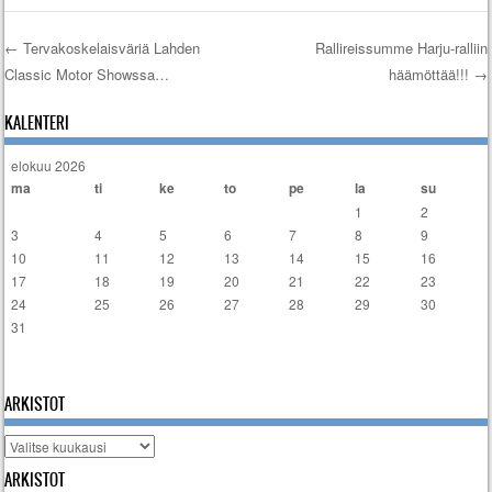
←
Tervakoskelaisväriä Lahden
Rallireissumme Harju-ralliin
Classic Motor Showssa…
häämöttää!!!
→
Artikkelien selaus
KALENTERI
elokuu 2026
ma
ti
ke
to
pe
la
su
1
2
3
4
5
6
7
8
9
10
11
12
13
14
15
16
17
18
19
20
21
22
23
24
25
26
27
28
29
30
31
« tammi
ARKISTOT
Arkistot
ARKISTOT