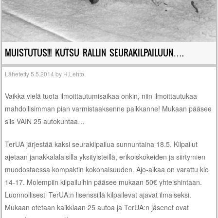
MUISTUTUS!!! KUTSU RALLIN SEURAKILPAILUUN….
Lähetetty
5.5.2014
by
H.Lehto
Vaikka vielä tuota ilmoittautumisaikaa onkin, niin ilmoittautukaa
mahdollisimman pian varmistaaksenne paikkanne! Mukaan pääsee
siis VAIN 25 autokuntaa…
TerUA järjestää kaksi seurakilpailua sunnuntaina 18.5. Kilpailut
ajetaan janakkalalaisilla yksityisteillä, erikoiskokeiden ja siirtymien
muodostaessa kompaktin kokonaisuuden. Ajo-aikaa on varattu klo
14-17. Molempiin kilpailuihin pääsee mukaan 50€ yhteishintaan.
Luonnollisesti TerUA:n lisenssillä kilpailevat ajavat ilmaiseksi.
Mukaan otetaan kaikkiaan 25 autoa ja TerUA:n jäsenet ovat