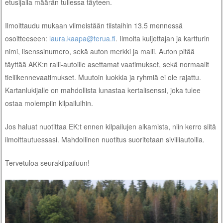
etusijalla määrän tullessa täyteen.
Ilmoittaudu mukaan viimeistään tiistaihin 13.5 mennessä
osoitteeseen:
laura.kaapa@terua.fi
. Ilmoita kuljettajan ja kartturin
nimi, lisenssinumero, sekä auton merkki ja malli. Auton pitää
täyttää AKK:n ralli-autoille asettamat vaatimukset, sekä normaalit
tieliikennevaatimukset. Muutoin luokkia ja ryhmiä ei ole rajattu.
Kartanlukijalle on mahdollista lunastaa kertalisenssi, joka tulee
ostaa molempiin kilpailuihin.
Jos haluat nuotittaa EK:t ennen kilpailujen alkamista, niin kerro siitä
ilmoittautuessasi. Mahdollinen nuotitus suoritetaan siviiliautoilla.
Tervetuloa seurakilpailuun!