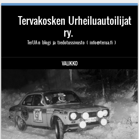
Tervakosken Urheiluautoilijat
ry.
TerUA:n blogi ja tiedotussivusto ( info@terua.fi )
VALIKKO
Siirry sisältöön