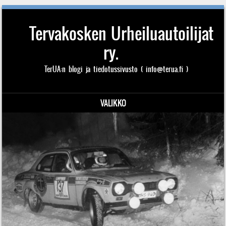
Tervakosken Urheiluautoilijat
ry.
TerUA:n blogi ja tiedotussivusto ( info@terua.fi )
VALIKKO
Siirry sisältöön