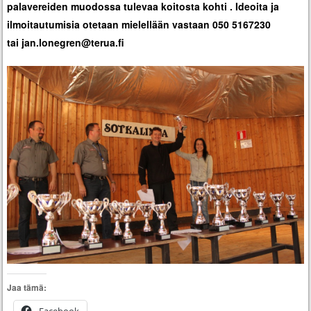
palavereiden muodossa tulevaa koitosta kohti . Ideoita ja
ilmoitautumisia otetaan mielellään vastaan 050 5167230
tai
jan.lonegren@terua.fi
Jaa tämä:
Facebook