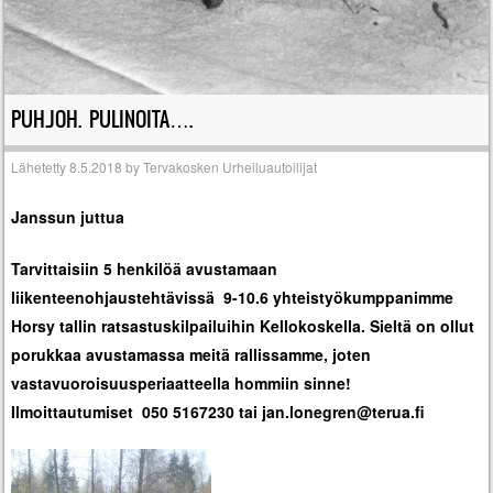
PUH.JOH. PULINOITA….
Lähetetty
8.5.2018
by
Tervakosken Urheiluautoilijat
Janssun juttua
Tarvittaisiin 5 henkilöä avustamaan
liikenteenohjaustehtävissä 9-10.6 yhteistyökumppanimme
Horsy tallin ratsastuskilpailuihin Kellokoskella. Sieltä on ollut
porukkaa avustamassa meitä rallissamme, joten
vastavuoroisuusperiaatteella hommiin sinne!
Ilmoittautumiset 050 5167230 tai
jan.lonegren@terua.fi