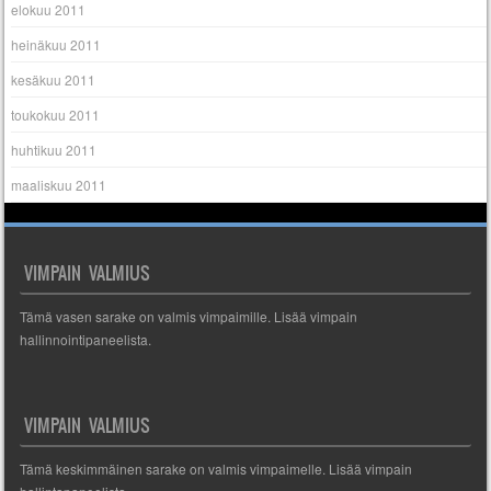
elokuu 2011
heinäkuu 2011
kesäkuu 2011
toukokuu 2011
huhtikuu 2011
maaliskuu 2011
VIMPAIN VALMIUS
Tämä vasen sarake on valmis vimpaimille. Lisää vimpain
hallinnointipaneelista.
VIMPAIN VALMIUS
Tämä keskimmäinen sarake on valmis vimpaimelle. Lisää vimpain