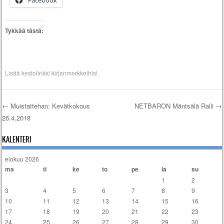
Tykkää tästä:
Lisää
kestolinkki
kirjanmerkkeihisi.
←
Muistattehan: Kevätkokous
NETBARON Mäntsälä Ralli
→
26.4.2018
Artikkelien selaus
KALENTERI
elokuu 2026
ma
ti
ke
to
pe
la
su
1
2
3
4
5
6
7
8
9
10
11
12
13
14
15
16
17
18
19
20
21
22
23
24
25
26
27
28
29
30