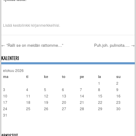
Lisää
kestolinkki
kirjanmerkkeihisi.
←
”Ralli se on meidän rattomme…”
Puh.joh. pulinoita….
→
Artikkelien selaus
KALENTERI
elokuu 2026
ma
ti
ke
to
pe
la
su
1
2
3
4
5
6
7
8
9
10
11
12
13
14
15
16
17
18
19
20
21
22
23
24
25
26
27
28
29
30
31
« tammi