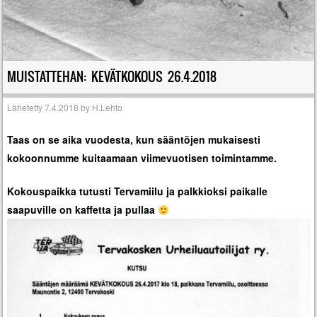
MUISTATTEHAN: KEVÄTKOKOUS 26.4.2018
Lähetetty
7.4.2018
by
H.Lehto
Taas on se aika vuodesta, kun sääntöjen mukaisesti
kokoonnumme kuitaamaan viimevuotisen toimintamme.
Kokouspaikka tutusti Tervamiilu ja palkkioksi paikalle
saapuville on kaffetta ja pullaa