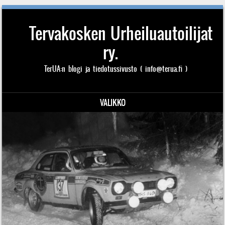
Tervakosken Urheiluautoilijat
ry.
TerUA:n blogi ja tiedotussivusto ( info@terua.fi )
VALIKKO
Siirry sisältöön