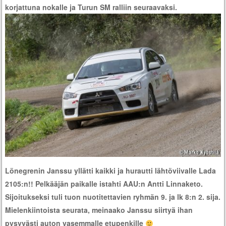
korjattuna nokalle ja Turun SM ralliin seuraavaksi.
Lönegrenin Janssu yllätti kaikki ja hurautti lähtöviivalle Lada
2105:n!! Pelkääjän paikalle istahti AAU:n Antti Linnaketo.
Sijoitukseksi tuli tuon nuotitettavien ryhmän 9. ja lk 8:n 2. sija.
Mielenkiintoista seurata, meinaako Janssu siirtyä ihan
pysyvästi auton vasemmalle etupenkille