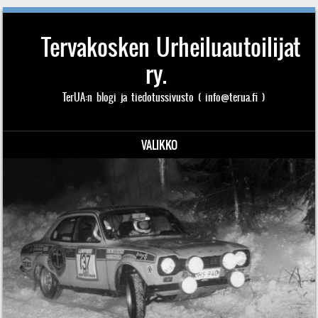
Tervakosken Urheiluautoilijat
ry.
TerUA:n blogi ja tiedotussivusto ( info@terua.fi )
VALIKKO
Siirry sisältöön