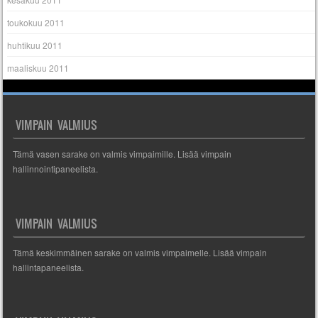
toukokuu 2011
huhtikuu 2011
maaliskuu 2011
VIMPAIN VALMIUS
Tämä vasen sarake on valmis vimpaimille. Lisää vimpain
hallinnointipaneelista.
VIMPAIN VALMIUS
Tämä keskimmäinen sarake on valmis vimpaimelle. Lisää vimpain
hallintapaneelista.