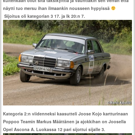
kuitenkaan ollut sitä taksikylttiä ja vauhtiakin sen verran että
näytti tuo mersu ihan ilmaankin nousseen hypyissä
Sijoitus oli kategorian 3 17. ja lk 20:n 7.
Kategoria 2:n viidenneksi kaasutteli Joose Kojo kartturinaan
Poppoo Teamin Markus Määttänen ja ajokkihan on Joosella
Opel Ascona A. Luokassa 12 pari sijottui sijalle 3.