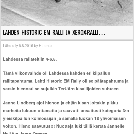
LAHDEN HISTORIC EM RALLI JA XEROX-RALLI….
Lähetetty
6.8.2016
by
H.Lehto
Lahdessa rallateltiin 4-6.8.
Tämä viikonvaihde oli Lahdessa kahden eri kilpailun
rallitapahtuma. Lahti Historic EM Rally oli se päätapahtuma ja
varsin hienosti se sujuikin TerUA:n kisailijoiden suhteen.
Janne Lindberg ajoi hienon ja ehjän kisan joitakin pikku
murheita lukuun ottamatta ja saavutti ansaitusti kategoria 3:n
yleiskilpailun kolmossijan ja samalla luokan 18 ylivoimaisen
voiton. Hieno saavutus!!! Nuotteja luki tällä kertaa Jannelle
HyUA:n Jarno Ottman.