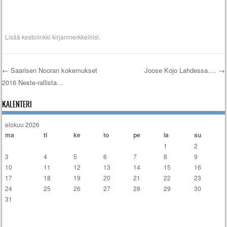
Lisää
kestolinkki
kirjanmerkkeihisi.
←
Saarisen Nooran kokemukset
Joose Kojo Lahdessa….
→
2016 Neste-rallista…
Artikkelien selaus
KALENTERI
elokuu 2026
ma
ti
ke
to
pe
la
su
1
2
3
4
5
6
7
8
9
10
11
12
13
14
15
16
17
18
19
20
21
22
23
24
25
26
27
28
29
30
31
« tammi