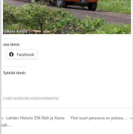
Jaa tämä:
Facebook
Tykkää tästä:
Lisää
kestolinkki
kirjanmerkkeihisi.
←
Lahden Historic EM Ralli ja Xerox-
Yksi suuri persoona on poissa….
→
ralli….
Artikkelien selaus