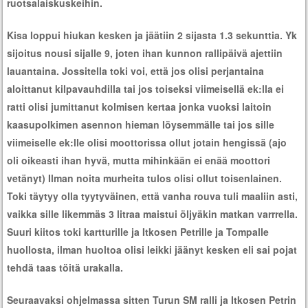
ruotsalaiskuskeihin.
Kisa loppui hiukan kesken ja jäätiin 2 sijasta 1.3 sekunttia. Yk
sijoitus nousi sijalle 9, joten ihan kunnon rallipäivä ajettiin
lauantaina. Jossitella toki voi, että jos olisi perjantaina
aloittanut kilpavauhdilla tai jos toiseksi viimeisellä ek:lla ei
ratti olisi jumittanut kolmisen kertaa jonka vuoksi laitoin
kaasupolkimen asennon hieman löysemmälle tai jos sille
viimeiselle ek:lle olisi moottorissa ollut jotain hengissä (ajo
oli oikeasti ihan hyvä, mutta mihinkään ei enää moottori
vetänyt) Ilman noita murheita tulos olisi ollut toisenlainen.
Toki täytyy olla tyytyväinen, että vanha rouva tuli maaliin asti,
vaikka sille likemmäs 3 litraa maistui öljyäkin matkan varrrella.
Suuri kiitos toki kartturille ja Itkosen Petrille ja Tompalle
huollosta, ilman huoltoa olisi leikki jäänyt kesken eli sai pojat
tehdä taas töitä urakalla.
Seuraavaksi ohjelmassa sitten Turun SM ralli ja Itkosen Petrin