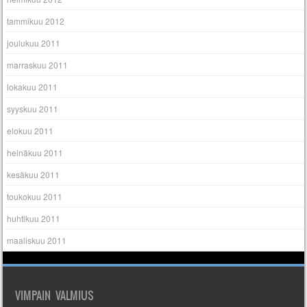
tammikuu 2012
joulukuu 2011
marraskuu 2011
lokakuu 2011
syyskuu 2011
elokuu 2011
heinäkuu 2011
kesäkuu 2011
toukokuu 2011
huhtikuu 2011
maaliskuu 2011
VIMPAIN VALMIUS