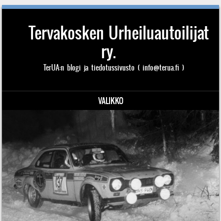
Tervakosken Urheiluautoilijat
ry.
TerUA:n blogi ja tiedotussivusto ( info@terua.fi )
VALIKKO
Siirry sisältöön