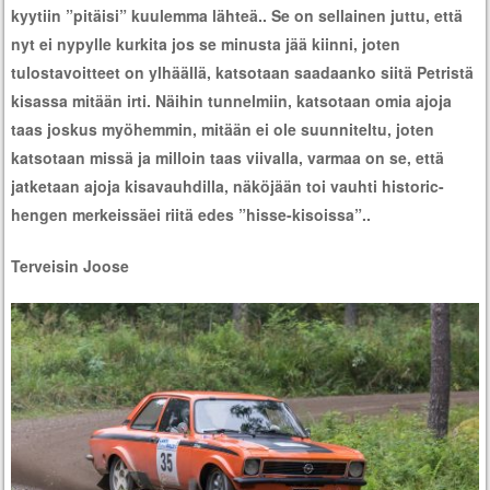
kyytiin ”pitäisi” kuulemma lähteä.. Se on sellainen juttu, että
nyt ei nypylle kurkita jos se minusta jää kiinni, joten
tulostavoitteet on ylhäällä, katsotaan saadaanko siitä Petristä
kisassa mitään irti. Näihin tunnelmiin, katsotaan omia ajoja
taas joskus myöhemmin, mitään ei ole suunniteltu, joten
katsotaan missä ja milloin taas viivalla, varmaa on se, että
jatketaan ajoja kisavauhdilla, näköjään toi vauhti historic-
hengen merkeissäei riitä edes ”hisse-kisoissa”..
Terveisin Joose