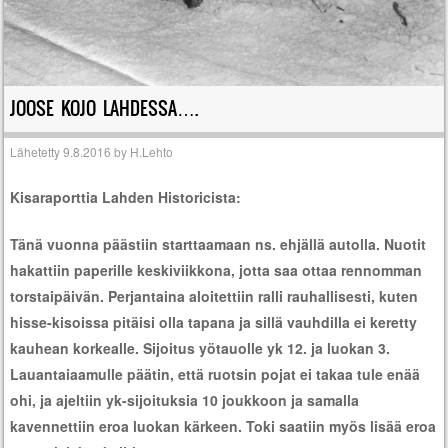
JOOSE KOJO LAHDESSA….
Lähetetty
9.8.2016
by
H.Lehto
Kisaraporttia Lahden Historicista:
Tänä vuonna päästiin starttaamaan ns. ehjällä autolla. Nuotit
hakattiin paperille keskiviikkona, jotta saa ottaa rennomman
torstaipäivän. Perjantaina aloitettiin ralli rauhallisesti, kuten
hisse-kisoissa pitäisi olla tapana ja sillä vauhdilla ei keretty
kauhean korkealle. Sijoitus yötauolle yk 12. ja luokan 3.
Lauantaiaamulle päätin, että ruotsin pojat ei takaa tule enää
ohi, ja ajeltiin yk-sijoituksia 10 joukkoon ja samalla
kavennettiin eroa luokan kärkeen. Toki saatiin myös lisää eroa