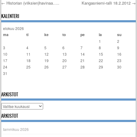
←
Historian (viiksien)havinaa…..
Kangasniemi-ralli 18.2.2012
→
Artikkelien selaus
KALENTERI
elokuu 2026
ma
ti
ke
to
pe
la
su
1
2
3
4
5
6
7
8
9
10
11
12
13
14
15
16
17
18
19
20
21
22
23
24
25
26
27
28
29
30
31
« tammi
ARKISTOT
Arkistot
ARKISTOT
tammikuu 2026