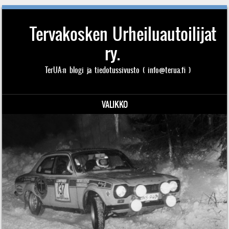
Tervakosken Urheiluautoilijat
ry.
TerUA:n blogi ja tiedotussivusto ( info@terua.fi )
VALIKKO
Siirry sisältöön