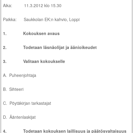
Aika: 11.3.2012 klo 15.30
Paikka: Saukkolan EK:n kahvio, Loppi
1. Kokouksen avaus
2. Todetaan läsnäolijat ja äänioikeudet
3. Valitaan kokoukselle
A. Puheenjohtaja
B. Sihteeri
C. Pöytäkirjan tarkastajat
D. Ääntenlaskijat
4. Todetaan kokouksen laillisuus ja päätösvaltaisuus