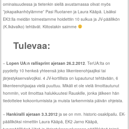
ominaisuudessa ja tietenkin siellä avustamassa olivat myös
”jokapaikanhöylämme” Pasi Ruotanen ja Laura Kääpä. Lisäksi
EK3:lla meidän toimestamme hoidettiin 10 sulkua ja JV-päällikön
(K.Ikävalko) tehtävät. Kiitostakin saimme
Tulevaa:
–
Lopen UA:n rallisprint ajetaan 26.2.2012
. TerUA:lta on
pyydetty 10 henkeä yhteensä joko liikenteenohjaajiksi tai
järjestyksenvalvojiksi. 4 JV-kortillista on lupautunut tehtävään, 6
liikenteenohjaajaa vielä puuttuu. Mikäli et ole vielä ilmoittautunut
hommiin, voit ilmoittaa halukkuutesi Rauskille, jonka jälkeen hän
tiedottelee kokoontumisista ja muista tarkemmista päivän ohjeista.
–
Hankiralli ajetaan 3.3.2012
ja se on mm. historic-osakilpailu. EK-
päälliköksi nimettiin Laura Kääpä, EK2 Jarno Kääpä,