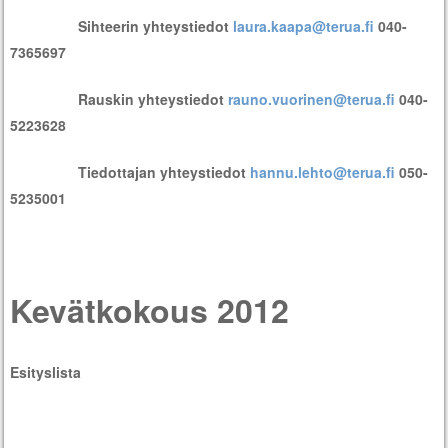
Sihteerin yhteystiedot
laura.kaapa@terua.fi
040-
7365697
Rauskin yhteystiedot
rauno.vuorinen@terua.fi
040-
5223628
Tiedottajan yhteystiedot
hannu.lehto@terua.fi
050-
5235001
Kevätkokous 2012
Esityslista