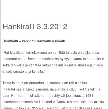
Hankiralli 3.3.2012
Hankiralli – kaikkien talvirallien isoäiti
”Rallikilpailujen tarkoituksena on kehittää taitavia ohjaajia, jotka
maamme tie- ja ilmasto-olosuhteissa pystyvät vaativiin suorituksiin
sekä tarkkailla ja kehittää autojen teknisiä ominaisuuksia ja niiden
erikoisvarusteita ja laitteita.”
Tämä lainaus on Autourheilun sääntökirjan rallikilpailun
määritelmästä. Liekö samanlaisia ajatuksia ollut Fred Geitelin ja
Lauri Hurmeen mielissä, kun he ryhtyivät joulukuussa 1954
tekemään ensimmäistä Hankirallia. Vaativia suorituksia tarvittiinkin
helmikuun lopulla 1955 ajetussa 1600 kilometriä pitkässä kisassa,