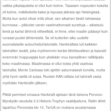
vaikka pikataipaleita ei ollut kuin kolme. Tasaisen nopeuden kokeita
oli kolme, mäkikokeita kaksi ja lopussa jäärata-ajo Helsingissä.
Mutta kun autot olivat mitä olivat, sen aikainen tiestö talvisessa
kunnossa – pikkutiet varsin vaatimattomasti aurattuja – aikataulu
kireä ja kartat lähinnä viitteellisiä, ei ihme, ettei maaliin päässyt kuin
runsaat puolet lähteneistä. Se oli kuitenkin alku uudelle
suomalaiselle autourheiluhistorialle; Hankirallista tuli kaikkien
talvirallien isoäiti, joka myöhemmin keräsi lähtölavalleen ja kasvatti
enemmän huippuajajia kuin yksikään muu kansallinen rallikilpailu
koko maailmassa. Maailmassa ei ollut toista yhtä vaativaa
talvirallia; Monte Carlossa toki ajettiin satunnaisesti lumella, mutta
yhtä hyvin siellä oli sulaa. Ruotsin KAK-rallista tuli talviralli vasta
myöhään Hankirallin jälkeen.
Pitkät perinteet omaava Hankiralli ajetaan tänä talvena Porvoon-
Myrskylän seudulla 3.3.Historic-Trophyn osakilpailuna. Rallin lähtö
tapahtuu Porvoosta klo 10. TerUA on mukana avustamassa