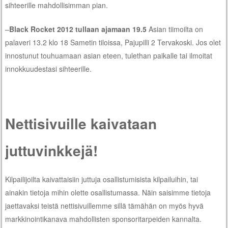
sihteerille mahdollisimman pian.
–
Black Rocket 2012 tullaan ajamaan 19.5
Asian tiimoilta on
palaveri 13.2 klo 18 Sametin tiloissa, Pajupilli 2 Tervakoski. Jos olet
innostunut touhuamaan asian eteen, tulethan paikalle tai ilmoitat
innokkuudestasi sihteerille.
Nettisivuille kaivataan
juttuvinkkejä!
Kilpailijoilta kaivattaisiin juttuja osallistumisista kilpailuihin, tai
ainakin tietoja mihin olette osallistumassa. Näin saisimme tietoja
jaettavaksi teistä nettisivuillemme sillä tämähän on myös hyvä
markkinointikanava mahdollisten sponsoritarpeiden kannalta.