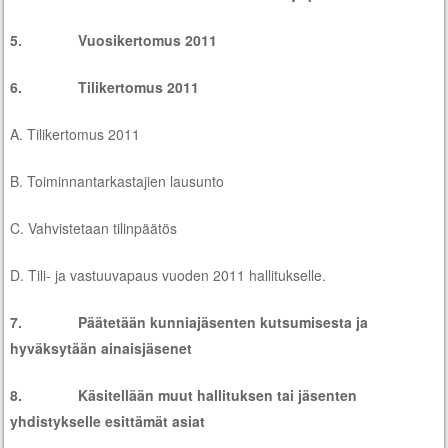
5. Vuosikertomus 2011
6. Tilikertomus 2011
A. Tilikertomus 2011
B. Toiminnantarkastajien lausunto
C. Vahvistetaan tilinpäätös
D. Tili- ja vastuuvapaus vuoden 2011 hallitukselle.
7. Päätetään kunniajäsenten kutsumisesta ja
hyväksytään ainaisjäsenet
8. Käsitellään muut hallituksen tai jäsenten
yhdistykselle esittämät asiat