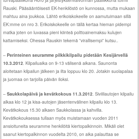
turvapäällikönä Hörö ja järjestyksenvalvonnan päällikkönä toimii
Rauski. Pääsääntöisesti EK-henkilöstö on kunnossa, mutta mukaan
mahtuu aina joukkoa. Lähtö erikoiskokeelle on aamutuimaan sillä
EK:mme on nro 3. Erikoiskokeelle on tällä kertaa hieman pidempi
matka joten on luvassa pieni kiinteä polttoainemaksu kulujen
kattamiseksi. Ohessa Rauskin tekemä ”virallisempi” kutsu..
–
Perinteinen seuramme pilkkikilpailu pidetään Kesijärvellä
10.3.2012
. Kilpailuaika on 9-13 välisenä aikana. Saunonta
aloitetaan kilpailun jälkeen ja ilta loppuu klo 20. Jotakin suolapalaa
ja juomaa on tarjolla päivän iloksi.
–
Saukkolapäivä ja kevätkokous 11.3.2012
. Siviiliautojen kilpailu
alkaa klo 12 ja kisa-autojen jäsentenvälinen kilpailu klo 13.
Kevätkokous 15.30 alkaen Saukkolassa ja kahvilla.
Kevätkokouksessa tullaan myös muistamaan vuoden 2011
ansioituneita seuramme henkilöitä kiertopalkinnoin. Mikäli olet
saanut kiertopalkinnon vuodelta 2010, on aika palauttaa se