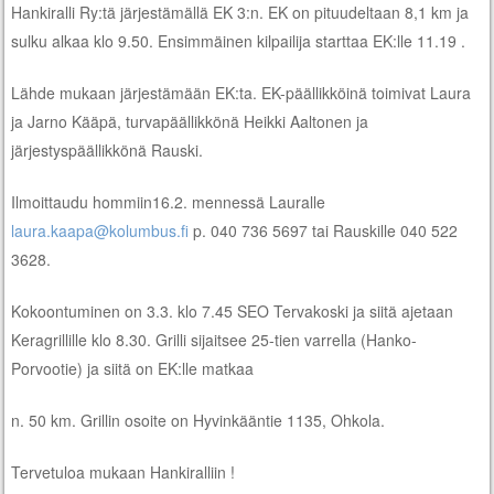
Hankiralli Ry:tä järjestämällä EK 3:n. EK on pituudeltaan 8,1 km ja
sulku alkaa klo 9.50. Ensimmäinen kilpailija starttaa EK:lle 11.19 .
Lähde mukaan järjestämään EK:ta. EK-päällikköinä toimivat Laura
ja Jarno Kääpä, turvapäällikkönä Heikki Aaltonen ja
järjestyspäällikkönä Rauski.
Ilmoittaudu hommiin16.2. mennessä Lauralle
laura.kaapa@kolumbus.fi
p. 040 736 5697 tai Rauskille 040 522
3628.
Kokoontuminen on 3.3. klo 7.45 SEO Tervakoski ja siitä ajetaan
Keragrillille klo 8.30. Grilli sijaitsee 25-tien varrella (Hanko-
Porvootie) ja siitä on EK:lle matkaa
n. 50 km. Grillin osoite on Hyvinkääntie 1135, Ohkola.
Tervetuloa mukaan Hankiralliin !