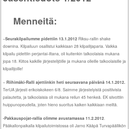
Menneitä:
–
Seurakilpailumme pidettiin 13.1.2012
Riksu-rallin shake
downina. Kilpailuun osallistui kaikkiaan 28 kilpailijaparia. Vaikka
kilpailu pidettiin perjantai-iltana, oli kuitenkin talkoolaisia mukana
jopa 18. Kiitos kaikille järjestelijöille ja mukana olleille talkoolaisille ja
kilpailijoille!
–
Riihimäki-Ralli ajettiinkin heti seuraavana päivänä 14.1.2012.
TerUA järjesti erikoiskokeen 6/8. Saimme järjestelyistä positiivista
palautetta, ja talkoolaisia oli mukana reilun 45 henkeä. EK siivottiin
huippunopeudella, joten hieno suoritus kaiken kaikkiaan meiltä.
-Pakkauspojat-rallia olimme avustamassa 11.2.2012
.
Pääkallonpaikalla kilpailutoimistossa oli Jarno Kääpä Turvapäällikön