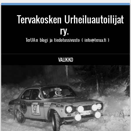
Tervakosken Urheiluautoilijat
ry.
TerUA:n blogi ja tiedotussivusto ( info@terua.fi )
VALIKKO
Siirry sisältöön