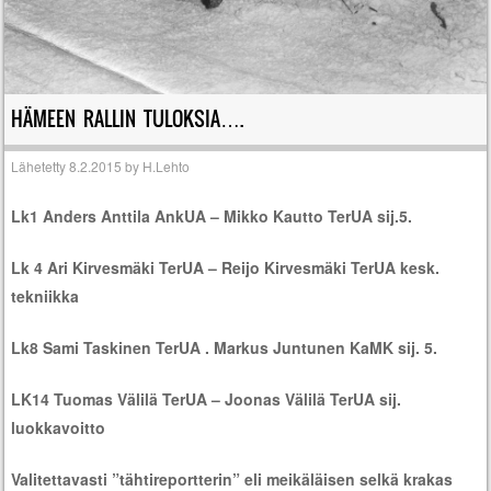
HÄMEEN RALLIN TULOKSIA….
Lähetetty
8.2.2015
by
H.Lehto
Lk1 Anders Anttila AnkUA – Mikko Kautto TerUA sij.5.
Lk 4 Ari Kirvesmäki TerUA – Reijo Kirvesmäki TerUA kesk.
tekniikka
Lk8 Sami Taskinen TerUA . Markus Juntunen KaMK sij. 5.
LK14 Tuomas Välilä TerUA – Joonas Välilä TerUA sij.
luokkavoitto
Valitettavasti ”tähtireportterin” eli meikäläisen selkä krakas