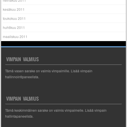
heinäkuu 2011
kesäkuu 2011
toukokuu 2011
huhtikuu 2011
maaliskuu 2011
VIMPAIN VALMIUS
Tämä vasen sarake on valmis vimpaimille. Lisää vimpain
hallinnointipaneelista.
VIMPAIN VALMIUS
Tämä keskimmäinen sarake on valmis vimpaimelle. Lisää vimpain
hallintapaneelista.