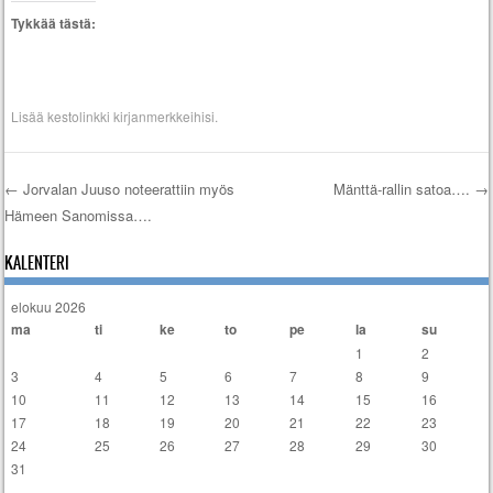
Tykkää tästä:
Lisää
kestolinkki
kirjanmerkkeihisi.
←
Jorvalan Juuso noteerattiin myös
Mänttä-rallin satoa….
→
Hämeen Sanomissa….
Artikkelien selaus
KALENTERI
elokuu 2026
ma
ti
ke
to
pe
la
su
1
2
3
4
5
6
7
8
9
10
11
12
13
14
15
16
17
18
19
20
21
22
23
24
25
26
27
28
29
30
31