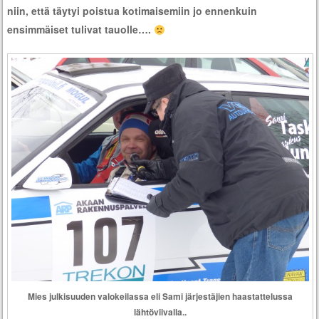
niin, että täytyi poistua kotimaisemiin jo ennenkuin
ensimmäiset tulivat tauolle….
Mies julkisuuden valokeilassa eli Sami järjestäjien haastattelussa
lähtöviivalla..