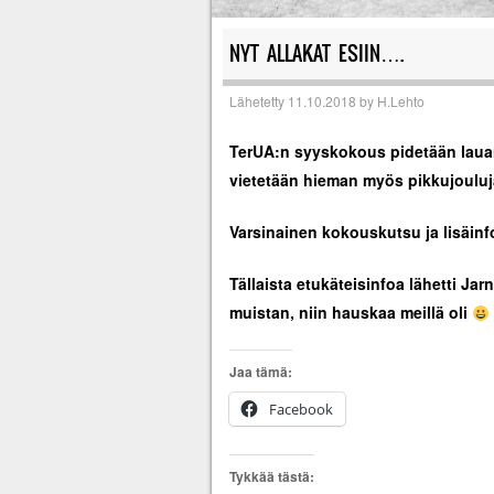
NYT ALLAKAT ESIIN….
Lähetetty
11.10.2018
by
H.Lehto
TerUA:n syyskokous pidetään laua
vietetään hieman myös pikkujouluj
Varsinainen kokouskutsu ja lisäinfo
Tällaista etukäteisinfoa lähetti Jar
muistan, niin hauskaa meillä oli
Jaa tämä:
Facebook
Tykkää tästä: