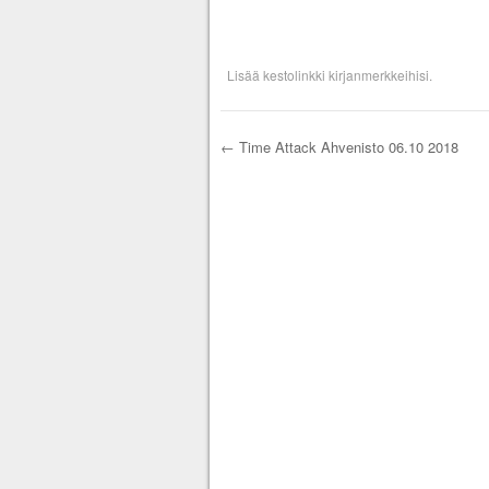
Lisää
kestolinkki
kirjanmerkkeihisi.
←
Time Attack Ahvenisto 06.10 2018
Artikkelien selau