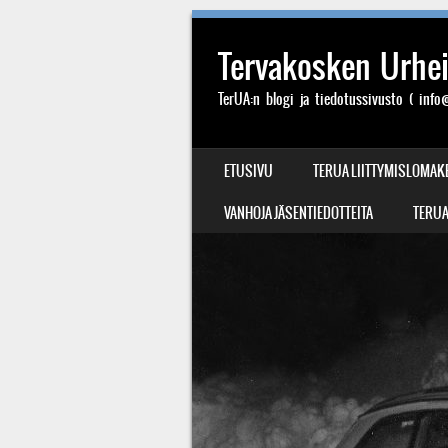
Tervakosken Urheil
TerUA:n blogi ja tiedotussivusto ( info@
SIIRRY SISÄLTÖÖN
ETUSIVU
TERUA LIITTYMISLOMAK
VALIKKO
VANHOJA JÄSENTIEDOTTEITA
TERUA: