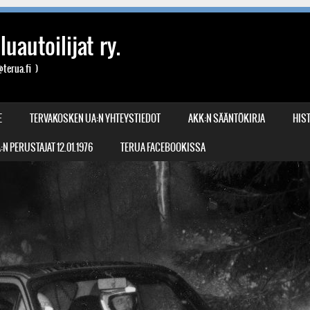
uautoilijat ry.
terua.fi )
E
TERVAKOSKEN UA:N YHTEYSTIEDOT
AKK:N SÄÄNTÖKIRJA
HIST
N PERUSTAJAT 12.01.1976
TERUA FACEBOOKISSA