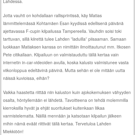
Lahdessa.
Jotta vauhti on kohdallaan rallisprintissä, käy Matias
lämmittelemässä Kohtamäen Esan kyydissä edellisenä päivänä
ajettavassa F-cupin kilpailussa Tampereella. Vauhdin soisi toki
tarttuvan, sillä kiirettä tulee Lahden ”laduilla” piisaaman. Samaan
luokkaan Matiaksen kanssa on nimittäin ilmoittautunut mm. Itkosen
Pete citikallaan. Kilpailuun on valmistauduttu tällä kertaa vain
internetin in-car-videoiden avulla, koska kalusto valmistunee vasta
viikonloppua edeltävinä päivinä. Mutta sehän ei ole mitään uutta
näissä kuvioissa, eihän?
Vaikka haastetta riittää niin kaluston kuin ajokokemuksen vähyyden
osalta, höntyilemään ei lähdetä. Tavoitteena on tehdä molemmilla
kierroksilla hyvät ja ehjät suoritukset kuitenkaan liikaa
varmistelematta. Näillä mennään ja katsotaan kilpailun jälkeen
mihin nämä eväät riittivät tällä kertaa. Tervetuloa Lahden
Miekkiöön!