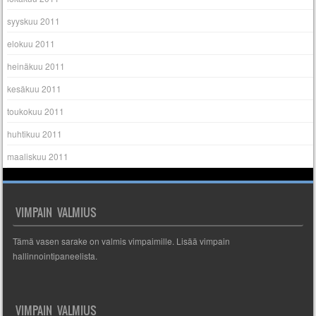
syyskuu 2011
elokuu 2011
heinäkuu 2011
kesäkuu 2011
toukokuu 2011
huhtikuu 2011
maaliskuu 2011
VIMPAIN VALMIUS
Tämä vasen sarake on valmis vimpaimille. Lisää vimpain
hallinnointipaneelista.
VIMPAIN VALMIUS