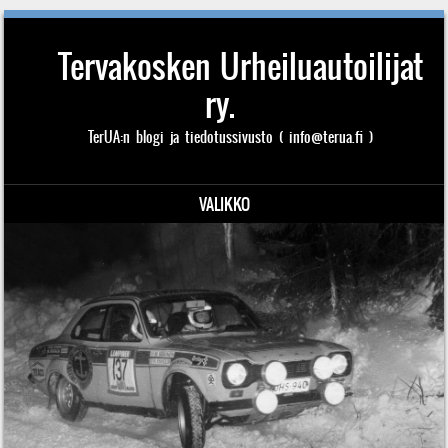
Tervakosken Urheiluautoilijat
ry.
TerUA:n blogi ja tiedotussivusto ( info@terua.fi )
VALIKKO
Siirry sisältöön