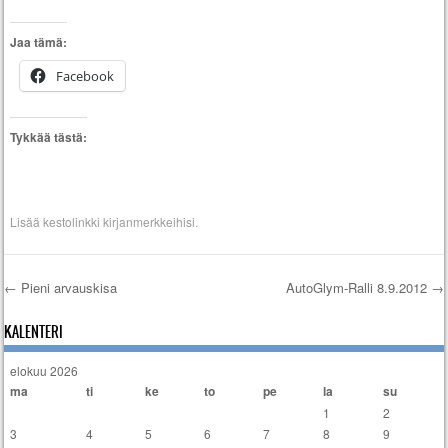
Jaa tämä:
Facebook
Tykkää tästä:
Lisää
kestolinkki
kirjanmerkkeihisi.
←
Pieni arvauskisa
AutoGlym-Ralli 8.9.2012
→
Artikkelien selaus
KALENTERI
elokuu 2026
ma
ti
ke
to
pe
la
su
1
2
3
4
5
6
7
8
9