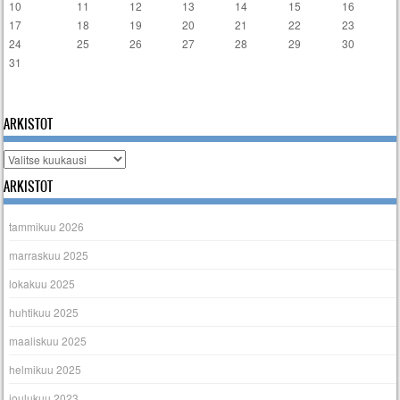
10
11
12
13
14
15
16
17
18
19
20
21
22
23
24
25
26
27
28
29
30
31
« tammi
ARKISTOT
Arkistot
ARKISTOT
tammikuu 2026
marraskuu 2025
lokakuu 2025
huhtikuu 2025
maaliskuu 2025
helmikuu 2025
joulukuu 2023