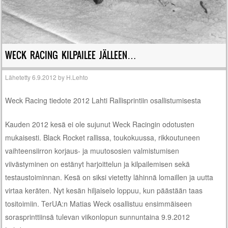
WECK RACING KILPAILEE JÄLLEEN…
Lähetetty
6.9.2012
by
H.Lehto
Weck Racing tiedote 2012 Lahti Rallisprintiin osallistumisesta
Kauden 2012 kesä ei ole sujunut Weck Racingin odotusten
mukaisesti. Black Rocket rallissa, toukokuussa, rikkoutuneen
vaihteensiirron korjaus- ja muutososien valmistumisen
viivästyminen on estänyt harjoittelun ja kilpailemisen sekä
testaustoiminnan. Kesä on siksi vietetty lähinnä lomaillen ja uutta
virtaa keräten. Nyt kesän hiljaiselo loppuu, kun päästään taas
tositoimiin. TerUA:n Matias Weck osallistuu ensimmäiseen
sorasprinttiinsä tulevan viikonlopun sunnuntaina 9.9.2012