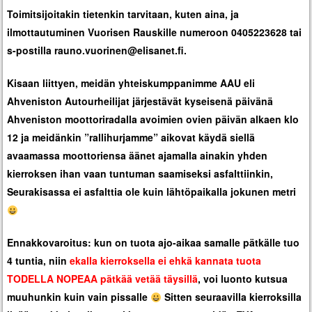
Toimitsijoitakin tietenkin tarvitaan, kuten aina, ja
ilmottautuminen Vuorisen Rauskille numeroon 0405223628 tai
s-postilla rauno.vuorinen@elisanet.fi.
Kisaan liittyen, meidän yhteiskumppanimme AAU eli
Ahveniston Autourheilijat järjestävät kyseisenä päivänä
Ahveniston moottoriradalla avoimien ovien päivän alkaen klo
12 ja meidänkin ”rallihurjamme” aikovat käydä siellä
avaamassa moottoriensa äänet ajamalla ainakin yhden
kierroksen ihan vaan tuntuman saamiseksi asfalttiinkin,
Seurakisassa ei asfalttia ole kuin lähtöpaikalla jokunen metri
Ennakkovaroitus: kun on tuota ajo-aikaa samalle pätkälle tuo
4 tuntia, niin
ekalla kierroksella ei ehkä kannata tuota
TODELLA NOPEAA pätkää vetää täysillä
, voi luonto kutsua
muuhunkin kuin vain pissalle
Sitten seuraavilla kierroksilla