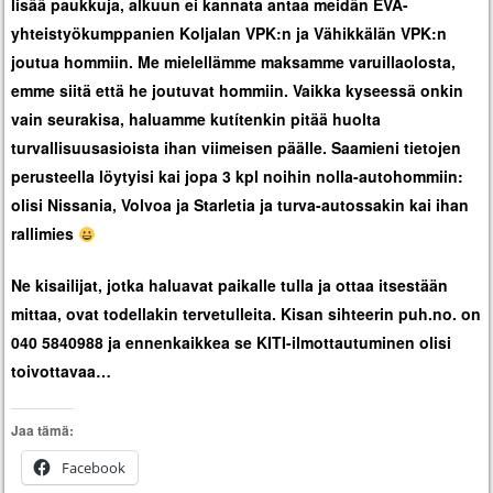
lisää paukkuja, alkuun ei kannata antaa meidän EVA-
yhteistyökumppanien Koljalan VPK:n ja Vähikkälän VPK:n
joutua hommiin. Me mielellämme maksamme varuillaolosta,
emme siitä että he joutuvat hommiin. Vaikka kyseessä onkin
vain seurakisa, haluamme kutítenkin pitää huolta
turvallisuusasioista ihan viimeisen päälle. Saamieni tietojen
perusteella löytyisi kai jopa 3 kpl noihin nolla-autohommiin:
olisi Nissania, Volvoa ja Starletia ja turva-autossakin kai ihan
rallimies
Ne kisailijat, jotka haluavat paikalle tulla ja ottaa itsestään
mittaa, ovat todellakin tervetulleita. Kisan sihteerin puh.no. on
040 5840988 ja ennenkaikkea se KITI-ilmottautuminen olisi
toivottavaa…
Jaa tämä:
Facebook