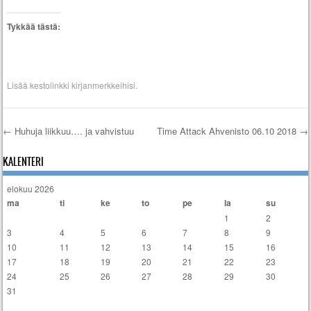
Tykkää tästä:
Lisää
kestolinkki
kirjanmerkkeihisi.
←
Huhuja liikkuu…. ja vahvistuu
Time Attack Ahvenisto 06.10 2018
→
Artikkelien selaus
KALENTERI
elokuu 2026
ma
ti
ke
to
pe
la
su
1
2
3
4
5
6
7
8
9
10
11
12
13
14
15
16
17
18
19
20
21
22
23
24
25
26
27
28
29
30
31