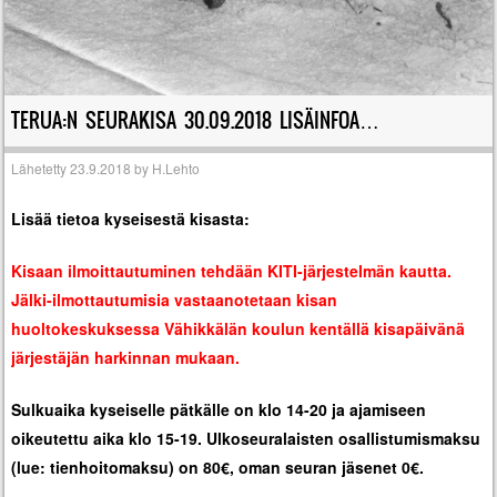
TERUA:N SEURAKISA 30.09.2018 LISÄINFOA…
Lähetetty
23.9.2018
by
H.Lehto
Lisää tietoa kyseisestä kisasta:
Kisaan ilmoittautuminen tehdään KITI-järjestelmän kautta.
Jälki-ilmottautumisia vastaanotetaan kisan
huoltokeskuksessa Vähikkälän koulun kentällä kisapäivänä
järjestäjän harkinnan mukaan.
Sulkuaika kyseiselle pätkälle on klo 14-20 ja ajamiseen
oikeutettu aika klo 15-19. Ulkoseuralaisten osallistumismaksu
(lue: tienhoitomaksu) on 80€, oman seuran jäsenet 0€.