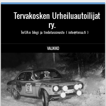
Tervakosken Urheiluautoilijat
ry.
TerUA:n blogi ja tiedotussivusto ( info@terua.fi )
VALIKKO
Siirry sisältöön