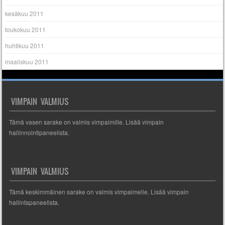
kesäkuu 2011
toukokuu 2011
huhtikuu 2011
maaliskuu 2011
VIMPAIN VALMIUS
Tämä vasen sarake on valmis vimpaimille. Lisää vimpain
hallinnointipaneelista.
VIMPAIN VALMIUS
Tämä keskimmäinen sarake on valmis vimpaimelle. Lisää vimpain
hallintapaneelista.