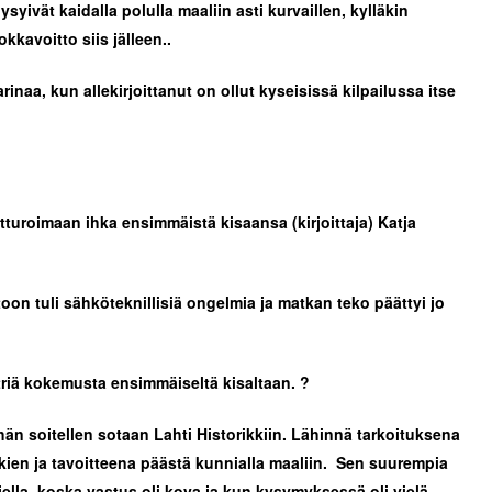
syivät kaidalla polulla maaliin asti kurvaillen, kylläkin
kkavoitto siis jälleen..
naa, kun allekirjoittanut on ollut kyseisissä kilpailussa itse
artturoimaan ihka ensimmäistä kisaansa (kirjoittaja) Katja
utoon tuli sähköteknillisiä ongelmia ja matkan teko päättyi jo
etriä kokemusta ensimmäiseltä kisaltaan. ?
hän soitellen sotaan Lahti Historikkiin. Lähinnä tarkoituksena
ien ja tavoitteena päästä kunnialla maaliin. Sen suurempia
ajella, koska vastus oli kova ja kun kysymyksessä oli vielä