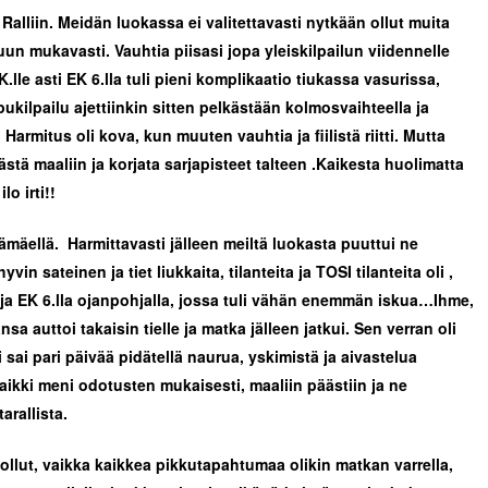
alliin. Meidän luokassa ei valitettavasti nytkään ollut muita
kuun mukavasti. Vauhtia piisasi jopa yleiskilpailun viidennelle
lle asti EK 6.lla tuli pieni komplikaatio tiukassa vasurissa,
pukilpailu ajettiinkin sitten pelkästään kolmosvaihteella ja
. Harmitus oli kova, kun muuten vauhtia ja fiilistä riitti. Mutta
stä maaliin ja korjata sarjapisteet talteen .Kaikesta huolimatta
lo irti!!
mäellä. Harmittavasti jälleen meiltä luokasta puuttui ne
yvin sateinen ja tiet liukkaita, tilanteita ja TOSI tilanteita oli ,
a ja EK 6.lla ojanpohjalla, jossa tuli vähän enemmän iskua…Ihme,
ansa auttoi takaisin tielle ja matka jälleen jatkui. Sen verran oli
 sai pari päivää pidätellä naurua, yskimistä ja aivastelua
aikki meni odotusten mukaisesti, maaliin päästiin ja ne
arallista.
ollut, vaikka kaikkea pikkutapahtumaa olikin matkan varrella,