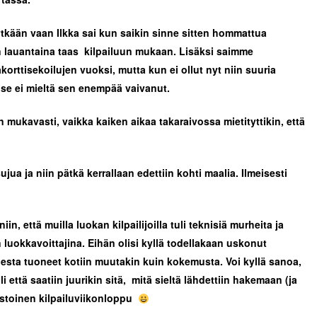
ytkään vaan Ilkka sai kun saikin sinne sitten hommattua
iin lauantaina taas kilpailuun mukaan. Lisäksi saimme
akorttisekoilujen vuoksi, mutta kun ei ollut nyt niin suuria
 se ei mieltä sen enempää vaivanut.
 mukavasti, vaikka kaiken aikaa takaraivossa mietityttikin, että
ujua ja niin pätkä kerrallaan edettiin kohti maalia. Ilmeisesti
, että muilla luokan kilpailijoilla tuli teknisiä murheita ja
 luokkavoittajina. Eihän olisi kyllä todellakaan uskonut
hdesta tuoneet kotiin muutakin kuin kokemusta.
Voi kyllä sanoa,
i että saatiin juurikin sitä, mitä sieltä lähdettiin hakemaan (ja
stoinen kilpailuviikonloppu