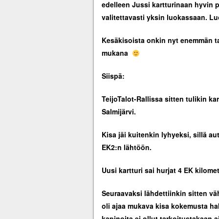
edelleen Jussi kartturinaan hyvin py
valitettavasti yksin luokassaan. Luo
Kesäkisoista onkin nyt enemmän tari
mukana
Siispä:
TeijoTalot-Rallissa sitten tulikin k
Salmijärvi.
Kisa jäi kuitenkin lyhyeksi, sillä a
EK2:n lähtöön.
Uusi kartturi sai hurjat 4 EK kilom
Seuraavaksi lähdettiinkin sitten vä
oli ajaa mukava kisa kokemusta hak
kapinoita ei ollut tarkoitustakaan 