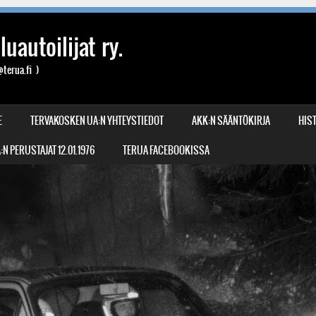
uautoilijat ry.
terua.fi )
E
TERVAKOSKEN UA:N YHTEYSTIEDOT
AKK:N SÄÄNTÖKIRJA
HIST
N PERUSTAJAT 12.01.1976
TERUA FACEBOOKISSA