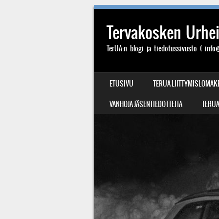
Tervakosken Urheil
TerUA:n blogi ja tiedotussivusto ( info@
SIIRRY SISÄLTÖÖN
ETUSIVU
TERUA LIITTYMISLOMAK
VALIKKO
VANHOJA JÄSENTIEDOTTEITA
TERUA: