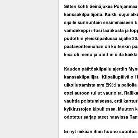
Sitten kohti Seinäjokea Pohjanmaa R
kanssakilpailijoita. Kaikki sujui al
sijalle sunnuntain ensimmäiseen EK.
vaihdekeppi irtosi laatikosta ja lop
pudottiin yleiskilpailussa sijalle 30
päätavoitteenahan oli kuitenkin pää
kisa oli hieno ja otettiin siitä kaikki i
Kauden päätöskilpailu ajettiin Mynä
kanssakilpailijat. Kilpailupäivä oli h
ulkoiluttamista mm EK3:lla pelloll
ettei autoon tullut vaurioita. Rallik
vauhtia poistumisessa, että kartturi
kylkirustojen kipuillessa. Muuten k
odotetut sarjapisteet haavissa Rant
Ei nyt mikään ihan huono suoritus 