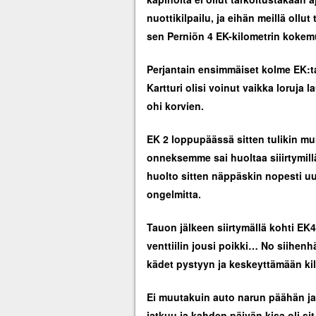
nuottikilpailu, ja eihän meillä ollu
sen Perniön 4 EK-kilometrin kokemuk
Perjantain ensimmäiset kolme EK:ta 
Kartturi olisi voinut vaikka loruja
ohi korvien.
EK 2 loppupäässä sitten tulikin mu
onneksemme sai huoltaa siiirtymill
huolto sitten näppäskin nopesti uude
ongelmitta.
Tauon jälkeen siirtymällä kohti EK4
venttiilin jousi poikki… No siihe
kädet pystyyn ja keskeyttämään kil
Ei muutakuin auto narun päähän ja
jatkuu ja kahden päivän kisa oli sit