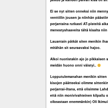
Ei se nyt sitten onneksi niin menn
venttiilin jousen ja niinhän pääst
perjantaina rutkasti AT-pisteitä aik
menestyshaaveita tältä kisalta niin
Lauantain pätkät siten menikin ihan
mitähän sit seuraavaksi hajoo.
Alkoi nuotistakin ajo jo pikkaisen s
meidän huono onni väistyi..
Lopputulemanahan menikin sitten niin
kisojen päätteeksi olimme sittenkin
perjantai-iltana, että olisimme La
että niin monivivahteinen kilpailu ol
oikeastaan enemmänkin) Oli Ikimui