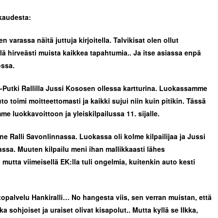
kaudesta:
 varassa näitä juttuja kirjoitella. Talvikisat olen ollut
lä hirveästi muista kaikkea tapahtumia.. Ja itse asiassa enpä
ossa.
M-Putki Rallilla Jussi Kososen ollessa kartturina. Luokassamme
uto toimi moitteettomasti ja kaikki sujui niin kuin pitikin. Tässä
 luokkavoittoon ja yleiskilpailussa 11. sijalle.
 Ralli Savonlinnassa. Luokassa oli kolme kilpailijaa ja Jussi
assa. Muuten kilpailu meni ihan mallikkaasti lähes
mutta viimeisellä EK:lla tuli ongelmia, kuitenkin auto kesti
opalvelu Hankiralli… No hangesta viis, sen verran muistan, että
ka sohjoiset ja uraiset olivat kisapolut.. Mutta kyllä se Ilkka,