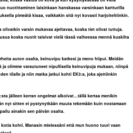
t tuo nuotittaminen laisinkaan hanskassa varsinkaan kartturilla
sella pimeätä kisaa, vaikkakin sitä nyt kovasti harjoiteltiinkin.
olivatkin varsin mukavaa ajeltavaa, koska tiet olivat tuttuja.
 lausua koska nuotit taisivat vielä tässä vaiheessa mennä kuskilta
rheita auton osalta, keinuvipu katkesi ja meno hiipui. Meidän
ä ja olimme varautuneet nipullisella keinuvipuja mukaan, niinpä
n tilalle ja niin matka jatkui kohti EK3:a, joka ajettiinkin
:sta jälleen kerran ongelmat alkoivat…tällä kertaa menikin
nhän nyt sitten ei pystynytkään muuta tekemään kuin nostamaan
pailu ainakin sen päivän osalta.
 kotia kohti.
Manasin mielessäni että mun huono tuuri vaan
 tässä.