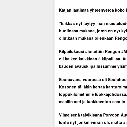
Katjan laatimaa yhteenvetoa koko 
”Elikkäs nyt täytyy ihan muisteluiden
huollossa mukana, joten en nyt kyl
ollutkaan mukana ollenkaan Reng
Kilpailukausi aloitettiin Rengon J
oli kaiken kaikkiaan 3 kilpailijaa. A
kauden avauskilpailussamme ylsimme
Seuraavana vuorossa oli Seurahuone
Kosonen tälläkin kertaa kartturoim
loppukilometreille luokkajohdossa, 
maaliin asti ja luokkavoitto saatiin.
Viimeisenä talvikisana Porvoon Aut
lunta nyt jonkin verran oli, mutta ai