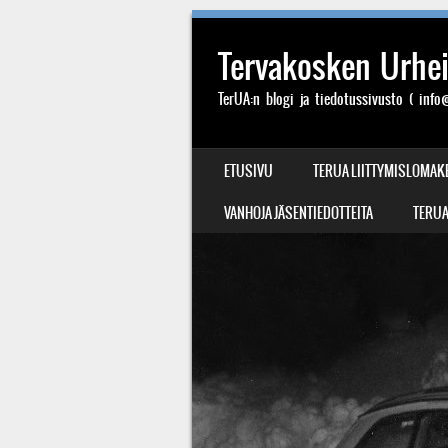
Tervakosken Urheil
TerUA:n blogi ja tiedotussivusto ( info@
SIIRRY SISÄLTÖÖN
ETUSIVU
TERUA LIITTYMISLOMAK
VALIKKO
VANHOJA JÄSENTIEDOTTEITA
TERUA: