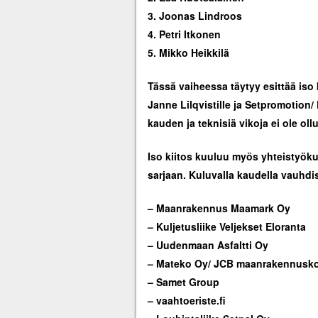
3. Joonas Lindroos
4. Petri Itkonen
5. Mikko Heikkilä
Tässä vaiheessa täytyy esittää iso 
Janne Lilqvistille ja Setpromotion/
kauden ja teknisiä vikoja ei ole ollu
Iso kiitos kuuluu myös yhteistyöku
sarjaan. Kuluvalla kaudella vauhdi
– Maanrakennus Maamark Oy
– Kuljetusliike Veljekset Eloranta
– Uudenmaan Asfaltti Oy
– Mateko Oy/ JCB maanrakennusk
– Samet Group
– vaahtoeriste.fi