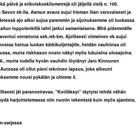
ä päivä ja erikoiskoekilometrejä oli jäljellä vielä n. 100.
a Savon ek:lla. Aamun avaus sujui hieman liian varovaisesti ja
 edetessä ajo alkoi sujua paremmin ja sijoituksemme oli luokassa
ailun loppulenkillä tahti jatkui samanlaisena. Mitä pidemmälle
aventui verrattuna sek./ek-km. Ajollisesti viimeinen ek sujui
ostaa hattua luokan kärkikuljettajille, heidän vauhtinsa oli
ussa, mutta riskitason nosto näkyi myös lukuisina ulosajoina.
6., mutta todella hyvän vauhdin löytänyt Jaro Kinnunen
 Autossa oli ollut pieni tekninen lapsus, joka aiheutti
uksemme nousi pykälän ja olimme 5.
llisesti jäi parannettavaa. ”Kotiläksyt” täytyisi tehdä vähän
käydä harjoittelemassa niin nuotin tekemistä kuin myös ajamista,
sm-sarjassa