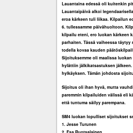
Lauantaina edessä oli kuitenkin pitk
Lauantaipäivä alkoi legendaarisell
eroa kärkeen tuli liikaa. Kilpailun
6. tullessamme päivähuoltoon. Kilp
kilpailu eteni, ero luokan kärkeen k
parhaiten. Tässä vaiheessa täytyy n
todella kovaa kauden päätöskilpail
Sijoituksemme oli maalissa luokan 
hylättiin jälkikatsastuksen jälkeen.
hylkäyksen. Tämän johdosta sijoit
Sijoitus oli ihan hyvä, mutta vauhdi
paremmin kilpailuiden välissä eli 
että tuntuma säilyy parempana.
SM4 luokan lopulliset sijoitukset 
1. Jesse Turunen
2. Esa Ruotsalainen