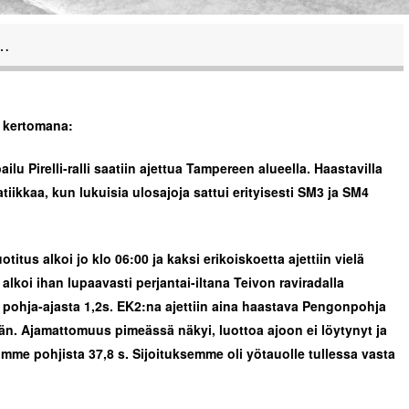
U…
in kertomana:
ilu Pirelli-ralli saatiin ajettua Tampereen alueella. Haastavilla
tiikkaa, kun lukuisia ulosajoja sattui erityisesti SM3 ja SM4
otitus alkoi jo klo 06:00 ja kaksi erikoiskoetta ajettiin vielä
lkoi ihan lupaavasti perjantai-iltana Teivon raviradalla
pohja-ajasta 1,2s. EK2:na ajettiin aina haastava Pen
gonpohja
itään. Ajamattomuus pimeässä näkyi, luottoa ajoon ei löytynyt ja
imme pohjista 37,8 s. Sijoituksemme oli yötauolle tullessa vasta