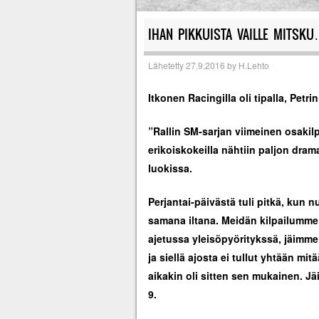
IHAN PIKKUISTA VAILLE MITSK
Lähetetty
27.9.2016
by
H.Lehto
Itkonen Racingilla oli tipalla, Petr
”Rallin SM-sarjan viimeinen osakilpa
erikoiskokeilla nähtiin paljon drama
luokissa.
Perjantai-päivästä tuli pitkä, kun nu
samana iltana. Meidän kilpailumme a
ajetussa yleisöpyöritykssä, jäimme 
ja siellä ajosta ei tullut yhtään m
aikakin oli sitten sen mukainen. Jä
9.