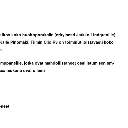
kiitos koko huoltoporukalle (erityisesti Jarkko Lindgrenille),
 Kalle Pinomäki. Tiimin Clio R3 on toiminut loistavasti koko
t.
mppaneille, jotka ovat mahdollistaneet osallistumisen sm-
ssa mukana ovat olleet:
oneet