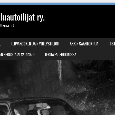
uautoilijat ry.
terua.fi )
E
TERVAKOSKEN UA:N YHTEYSTIEDOT
AKK:N SÄÄNTÖKIRJA
HIST
N PERUSTAJAT 12.01.1976
TERUA FACEBOOKISSA