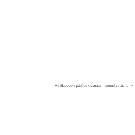
Rallikauden päätöskisassa menestystä….
→
s