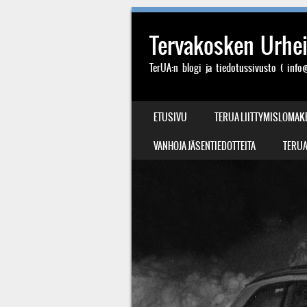
Tervakosken Urheil
TerUA:n blogi ja tiedotussivusto ( info@
SIIRRY SISÄLTÖÖN
ETUSIVU
TERUA LIITTYMISLOMAK
VALIKKO
VANHOJA JÄSENTIEDOTTEITA
TERUA: