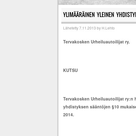
YLIMÄÄRÄINEN YLEINEN YHDIST
Lähetetty
7.11.2013
by
H.Lehto
Tervakosken Urheiluautoilijat ry.
KUTSU
Tervakosken Urheiluautoilijat ry:n
yhdistyksen sääntöjen §10 mukaise
2014.