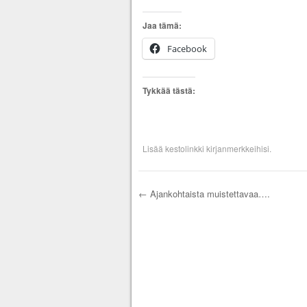
Jaa tämä:
Facebook
Tykkää tästä:
Lisää
kestolinkki
kirjanmerkkeihisi.
←
Ajankohtaista muistettavaa….
Artikkelien selau