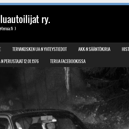
uautoilijat ry.
terua.fi )
E
TERVAKOSKEN UA:N YHTEYSTIEDOT
AKK:N SÄÄNTÖKIRJA
HIST
N PERUSTAJAT 12.01.1976
TERUA FACEBOOKISSA