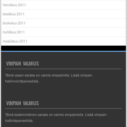
heinäkuu 2011
kesäkuu 2011
toukokuu 2011
huhtikuu 2011
maaliskuu 2011
VIMPAIN VALMIUS
Tämä vasen sarake on valmis vimpaimille. Lisää vimpain
hallinnointipaneelista.
VIMPAIN VALMIUS
Tämä keskimmäinen sarake on valmis vimpaimelle. Lisää vimpain
hallintapaneelista.