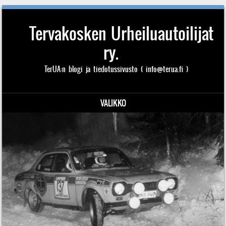
Tervakosken Urheiluautoilijat
ry.
TerUA:n blogi ja tiedotussivusto ( info@terua.fi )
VALIKKO
Siirry sisältöön