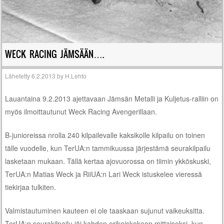
WECK RACING JÄMSÄÄN….
Lähetetty
6.2.2013
by
H.Lehto
Lauantaina 9.2.2013 ajettavaan Jämsän Metalli ja Kuljetus-ralliin on
myös ilmoittautunut Weck Racing Avengerillaan.
B-junioreissa nrolla 240 kilpailevalle kaksikolle kilpailu on toinen
tälle vuodelle, kun TerUA:n tammikuussa järjestämä seurakilpailu
lasketaan mukaan. Tällä kertaa ajovuorossa on tiimin ykköskuski,
TerUA:n Matias Weck ja RiiUA:n Lari Weck istuskelee vieressä
tiekirjaa tulkiten.
Valmistautuminen kauteen ei ole taaskaan sujunut vaikeuksitta.
TerUA:n seurakilpailu jäi kahden erikoiskokeen mittaiseksi, kun