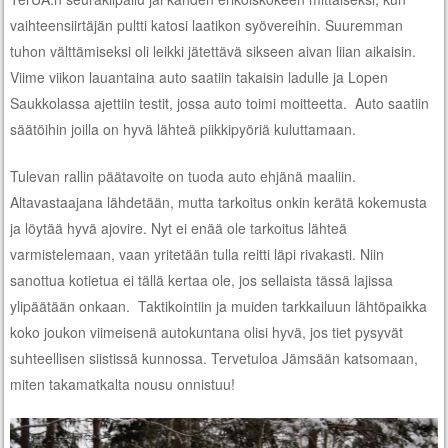
vaihteensiirtäjän pultti katosi laatikon syövereihin. Suuremman
tuhon välttämiseksi oli leikki jätettävä sikseen aivan liian aikaisin.
Viime viikon lauantaina auto saatiin takaisin ladulle ja Lopen
Saukkolassa ajettiin testit, jossa auto toimi moitteetta. Auto saatiin
säätöihin joilla on hyvä lähteä piikkipyöriä kuluttamaan.
Tulevan rallin päätavoite on tuoda auto ehjänä maaliin.
Altavastaajana lähdetään, mutta tarkoitus onkin kerätä kokemusta
ja löytää hyvä ajovire. Nyt ei enää ole tarkoitus lähteä
varmistelemaan, vaan yritetään tulla reitti läpi rivakasti. Niin
sanottua kotietua ei tällä kertaa ole, jos sellaista tässä lajissa
ylipäätään onkaan. Taktikointiin ja muiden tarkkailuun lähtöpaikka
koko joukon viimeisenä autokuntana olisi hyvä, jos tiet pysyvät
suhteellisen siistissä kunnossa. Tervetuloa Jämsään katsomaan,
miten takamatkalta nousu onnistuu!