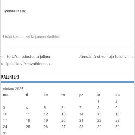
Tykkää tästä:
Lisää
kestolinkki
kirjanmerkkeihisi.
←
TerUA:n edustusta jälleen
Jämsästä ei voittoja tullut….
→
rallipoluilla viikonvaihteessa….
Artikkelien selaus
KALENTERI
elokuu 2026
ma
ti
ke
to
pe
la
su
1
2
3
4
5
6
7
8
9
10
11
12
13
14
15
16
17
18
19
20
21
22
23
24
25
26
27
28
29
30
31