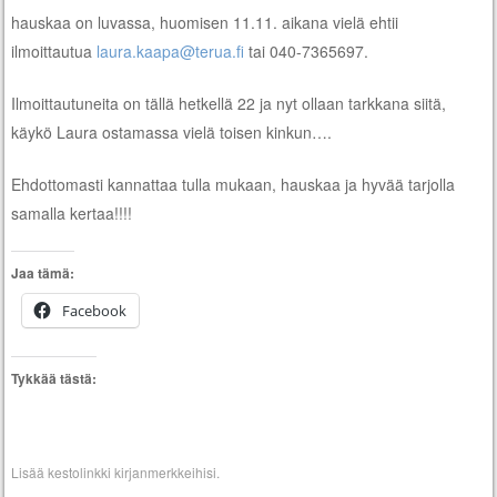
hauskaa on luvassa, huomisen 11.11. aikana vielä ehtii
ilmoittautua
laura.kaapa@terua.fi
tai 040-7365697.
Ilmoittautuneita on tällä hetkellä 22 ja nyt ollaan tarkkana siitä,
käykö Laura ostamassa vielä toisen kinkun….
Ehdottomasti kannattaa tulla mukaan, hauskaa ja hyvää tarjolla
samalla kertaa!!!!
Jaa tämä:
Facebook
Tykkää tästä:
Lisää
kestolinkki
kirjanmerkkeihisi.