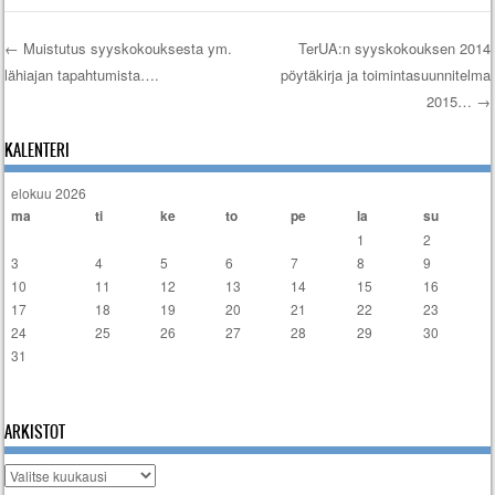
←
Muistutus syyskokouksesta ym.
TerUA:n syyskokouksen 2014
lähiajan tapahtumista….
pöytäkirja ja toimintasuunnitelma
Artikkelien selaus
2015…
→
KALENTERI
elokuu 2026
ma
ti
ke
to
pe
la
su
1
2
3
4
5
6
7
8
9
10
11
12
13
14
15
16
17
18
19
20
21
22
23
24
25
26
27
28
29
30
31
« tammi
ARKISTOT
Arkistot