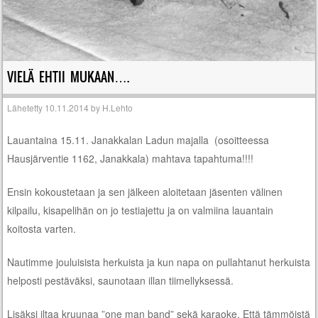
VIELÄ EHTII MUKAAN….
Lähetetty
10.11.2014
by
H.Lehto
Lauantaina 15.11. Janakkalan Ladun majalla (osoitteessa
Hausjärventie 1162, Janakkala) mahtava tapahtuma!!!!
Ensin kokoustetaan ja sen jälkeen aloitetaan jäsenten välinen
kilpailu, kisapelihän on jo testiajettu ja on valmiina lauantain
koitosta varten.
Nautimme jouluisista herkuista ja kun napa on pullahtanut herkuista
helposti pestäväksi, saunotaan illan tiimellyksessä.
Lisäksi iltaa kruunaa ”one man band” sekä karaoke. Että tämmöistä