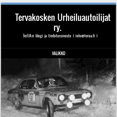
Tervakosken Urheiluautoilijat
ry.
TerUA:n blogi ja tiedotussivusto ( info@terua.fi )
VALIKKO
Siirry sisältöön