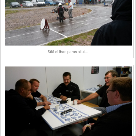
Sää ei ihan paras ollut….