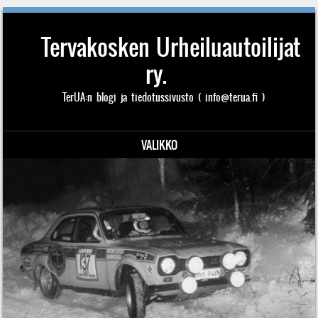
Tervakosken Urheiluautoilijat
ry.
TerUA:n blogi ja tiedotussivusto ( info@terua.fi )
VALIKKO
Siirry sisältöön