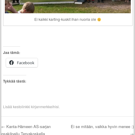
Ei kaikki karting-kuskit ihan nuoria ole
Jaa tämä:
Facebook
Tykkää tästä:
Lisää
kestolinkki
kirjanmerkkeihisi.
←
Kanta-Hämeen AS-sarjan
Ei se mitään, vaikka hyvin menee :)
osakilpailu Tervakoskella
→