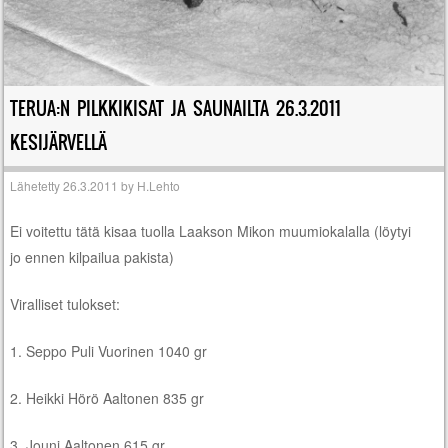
TERUA:N PILKKIKISAT JA SAUNAILTA 26.3.2011
KESIJÄRVELLÄ
Lähetetty
26.3.2011
by
H.Lehto
Ei voitettu tätä kisaa tuolla Laakson Mikon muumiokalalla (löytyi
jo ennen kilpailua pakista)
Viralliset tulokset:
1. Seppo Puli Vuorinen 1040 gr
2. Heikki Hörö Aaltonen 835 gr
3. Jouni Aaltonen 615 gr