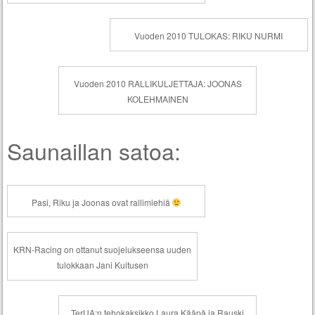
Vuoden 2010 TULOKAS: RIKU NURMI
Vuoden 2010 RALLIKULJETTAJA: JOONAS
KOLEHMAINEN
Saunaillan satoa:
Pasi, Riku ja Joonas ovat rallimiehiä
KRN-Racing on ottanut suojelukseensa uuden
tulokkaan Jani Kuitusen
TerUA:n tehokaksikko Laura Kääpä ja Rauski