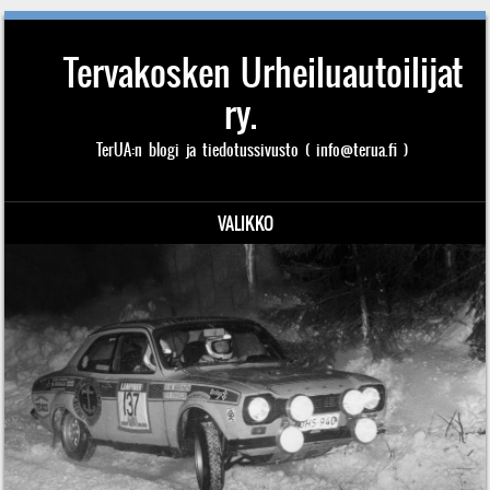
Tervakosken Urheiluautoilijat
ry.
TerUA:n blogi ja tiedotussivusto ( info@terua.fi )
VALIKKO
Siirry sisältöön