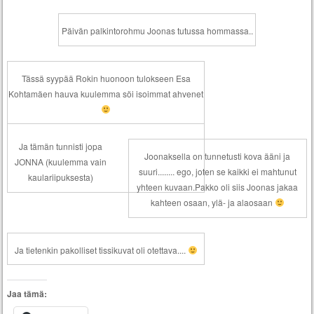
Päivän palkintorohmu Joonas tutussa hommassa..
Tässä syypää Rokin huonoon tulokseen Esa
Kohtamäen hauva kuulemma söi isoimmat ahvenet
Ja tämän tunnisti jopa
Joonaksella on tunnetusti kova ääni ja
JONNA (kuulemma vain
suuri........ ego, joten se kaikki ei mahtunut
kaulariipuksesta)
yhteen kuvaan.Pakko oli siis Joonas jakaa
kahteen osaan, ylä- ja alaosaan
Ja tietenkin pakolliset tissikuvat oli otettava....
Jaa tämä: