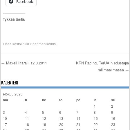
Facebook
Tykkää tästä:
Lisää
kestolinkki
kirjanmerkkeihisi.
←
Maxell Iltaralli 12.3.2011
KRN Racing, TerUA:n edustajia
rallimaailmassa
→
Artikkelien selaus
KALENTERI
elokuu 2026
ma
ti
ke
to
pe
la
su
1
2
3
4
5
6
7
8
9
10
11
12
13
14
15
16
17
18
19
20
21
22
23