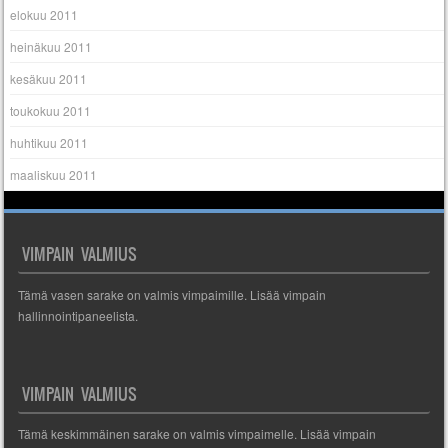
elokuu 2011
heinäkuu 2011
kesäkuu 2011
toukokuu 2011
huhtikuu 2011
maaliskuu 2011
VIMPAIN VALMIUS
Tämä vasen sarake on valmis vimpaimille. Lisää vimpain
hallinnointipaneelista.
VIMPAIN VALMIUS
Tämä keskimmäinen sarake on valmis vimpaimelle. Lisää vimpain