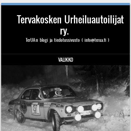
Tervakosken Urheiluautoilijat
ry.
TerUA:n blogi ja tiedotussivusto ( info@terua.fi )
VALIKKO
Siirry sisältöön