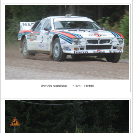
Historin huminaa…. Kuva: H:lehto