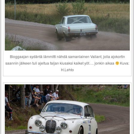
Bloggaajan sydäntä lämmitti nähdä samanlainen Valiant, jolla ajokortin
saannin jälkeen tuli ajeltua faijan kiusaksi kaiket yöt…. jonkin aikaa
Kuva:
H.Lehto