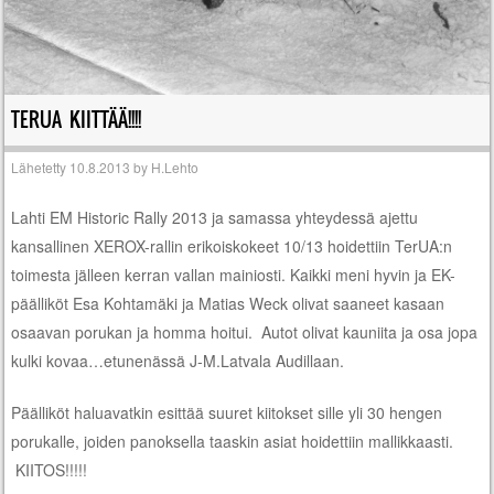
TERUA KIITTÄÄ!!!!
Lähetetty
10.8.2013
by
H.Lehto
Lahti EM Historic Rally 2013 ja samassa yhteydessä ajettu
kansallinen XEROX-rallin erikoiskokeet 10/13 hoidettiin TerUA:n
toimesta jälleen kerran vallan mainiosti. Kaikki meni hyvin ja EK-
päälliköt Esa Kohtamäki ja Matias Weck olivat saaneet kasaan
osaavan porukan ja homma hoitui. Autot olivat kauniita ja osa jopa
kulki kovaa…etunenässä J-M.Latvala Audillaan.
Päälliköt haluavatkin esittää suuret kiitokset sille yli 30 hengen
porukalle, joiden panoksella taaskin asiat hoidettiin mallikkaasti.
KIITOS!!!!!