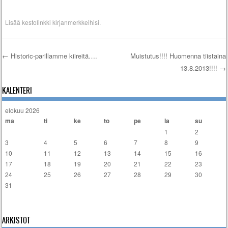
Lisää
kestolinkki
kirjanmerkkeihisi.
←
Historic-parillamme kiireitä….
Muistutus!!!! Huomenna tiistaina
13.8.2013!!!!
→
Artikkelien selaus
KALENTERI
elokuu 2026
ma
ti
ke
to
pe
la
su
1
2
3
4
5
6
7
8
9
10
11
12
13
14
15
16
17
18
19
20
21
22
23
24
25
26
27
28
29
30
31
« tammi
ARKISTOT